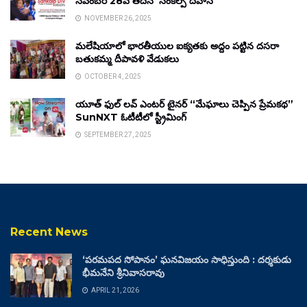
నవంబర్ 28వ తేదీన ‘సంకల్ప్ దివాస్’
NOVEMBER 26, 2025
మలేషియాలో భారతీయుల ఐక్యతకు అద్దం పట్టిన దసరా
బతుకమ్మ దీపావళి వేడుకలు
OCTOBER 4, 2025
యూత్ ఫుల్ లవ్ ఎంటర్ టైనర్ “మేఘాలు చెప్పిన ప్రేమకథ”
SunNXT ఓటీటీలో స్ట్రీమింగ్
SEPTEMBER 27, 2025
Recent News
‘పరమపద సోపానం’ ఘనవిజయం సాధిస్తుంది : దర్శకుడు
భీమనేని శ్రీనివాసరావు
APRIL 21, 2026