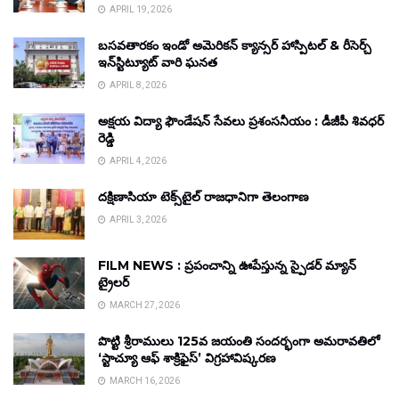
APRIL 19, 2026
బసవతారకం ఇండో అమెరికన్ క్యాన్సర్ హాస్పిటల్ & రీసెర్చ్
ఇన్‌స్టిట్యూట్ వారి ఘనత
APRIL 8, 2026
అక్షయ విద్యా ఫౌండేషన్ సేవలు ప్రశంసనీయం : డీజీపీ శివధర్
రెడ్డి
APRIL 4, 2026
దక్షిణాసియా టెక్స్‌టైల్ రాజధానిగా తెలంగాణ
APRIL 3, 2026
FILM NEWS : ప్రపంచాన్ని ఊపేస్తున్న స్పైడర్ మ్యాన్
ట్రైలర్
MARCH 27, 2026
పొట్టి శ్రీరాములు 125వ జయంతి సందర్భంగా అమరావతిలో
‘స్టాచ్యూ ఆఫ్ శాక్రిఫైస్’ విగ్రహావిష్కరణ
MARCH 16, 2026