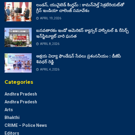
లండన్, యునైటెడ్ కింగ్డమ్ : కామన్‌వెల్త్ సెక్రటేరియట్‌తో
గ్రీన్ ఇండియా చాలెంజ్ సమావేశం
APRIL 19, 2026
బసవతారకం ఇండో అమెరికన్ క్యాన్సర్ హాస్పిటల్ & రీసెర్చ్
ఇన్‌స్టిట్యూట్ వారి ఘనత
APRIL 8, 2026
అక్షయ విద్యా ఫౌండేషన్ సేవలు ప్రశంసనీయం : డీజీపీ
శివధర్ రెడ్డి
APRIL 4, 2026
Categories
Andhra Pradesh
Andhra Pradesh
Arts
Bhakthi
CRIME – Police News
Editors