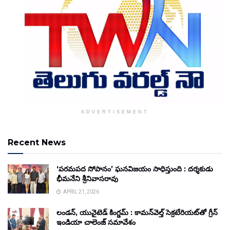
ADVERTISEMENT
Recent News
‘పరమపద సోపానం’ ఘనవిజయం సాధిస్తుంది : దర్శకుడు
భీమనేని శ్రీనివాసరావు
APRIL 21, 2026
లండన్, యునైటెడ్ కింగ్డమ్ : కామన్‌వెల్త్ సెక్రటేరియట్‌తో గ్రీన్
ఇండియా చాలెంజ్ సమావేశం