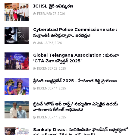
JCHSL డైరీ ఆవిష్కరణ
FEBRUARY 27, 2026
Cyberabad Police Commissionerate :
సంక్రాంతికి ఊరెళ్తున్నారా.. జరభద్రం!
JANUARY 3, 2026
Global Telangana Association : ఘనంగా
‘GTA మెగా కన్వెన్షన్ 2025’
DECEMBER 29, 2025
శ్రీమతి ఆంధ్రప్రదేశ్ 2025 – హేమలత రెడ్డి ప్రయాణం
DECEMBER 14, 2025
బ్రిటన్ ‘హౌస్ ఆఫ్ లార్డ్స్’ సభ్యుడిగా ఎన్నికైన ఉదయ్
నాగరాజుకు కేటీఆర్ అభినందన
DECEMBER 11, 2025
Sankalp Divas : సుచిరిండియా ఫౌండేషన్ ఆధ్వర్యంలో