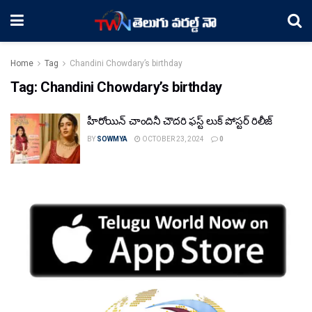
Home
Tag
Chandini Chowdary’s birthday
Tag:
Chandini Chowdary’s birthday
హీరోయిన్ చాందినీ చౌదరి ఫస్ట్ లుక్ పోస్టర్ రిలీజ్
BY
SOWMYA
OCTOBER 23, 2024
0