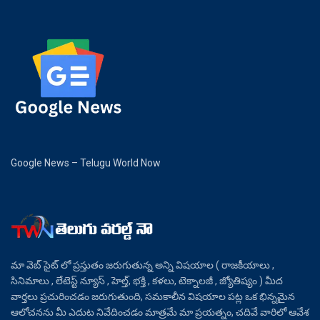
Google News – Telugu World Now
మా వెబ్ సైట్ లో ప్రస్తుతం జరుగుతున్న అన్ని విషయాల ( రాజకీయాలు ,
సినిమాలు , లేటెస్ట్ న్యూస్ , హెల్త్, భక్తి , కళలు, టెక్నాలజీ , జ్యోతిష్యం ) మీద
వార్తలు ప్రచురించడం జరుగుతుంది, సమకాలీన విషయాల పట్ల ఒక భిన్నమైన
ఆలోచనను మీ ఎదుట నివేదించడం మాత్రమే మా ప్రయత్నం, చదివే వారిలో ఆవేశ