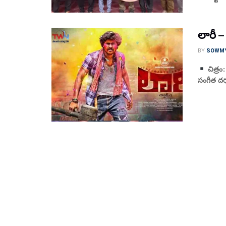
లారీ – 
BY
SOWM
చిత్రం:
సంగీత దర్శక