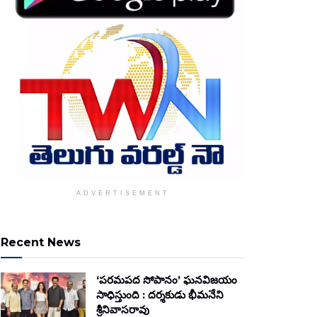
ADVERTISEMENT
Recent News
‘పరమపద సోపానం’ ఘనవిజయం
సాధిస్తుంది : దర్శకుడు భీమనేని
శ్రీనివాసరావు