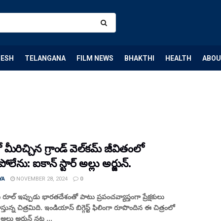
DESH
TELANGANA
FILM NEWS
BHAKTHI
HEALTH
ABOU
మీరిచ్చిన గ్రాండ్‌ వెల్‌కమ్‌ జీవితంలో
లేను: ఐకాన్‌ స్టార్‌ అల్లు అర్జున్‌.
YA
NOVEMBER 28, 2024
0
ి రూల్‌ ఇప్పుడు భారతదేశంతో పాటు ప్రపంచవ్యాప్తంగా ప్రేక్షకులు
ున్న చిత్రమిది. ఇండియాస్‌ బిగ్గెస్ట్‌ ఫిలింగా రూపొందిన ఈ చిత్రంలో
‌ అల్లు అర్జున్‌ నట ...