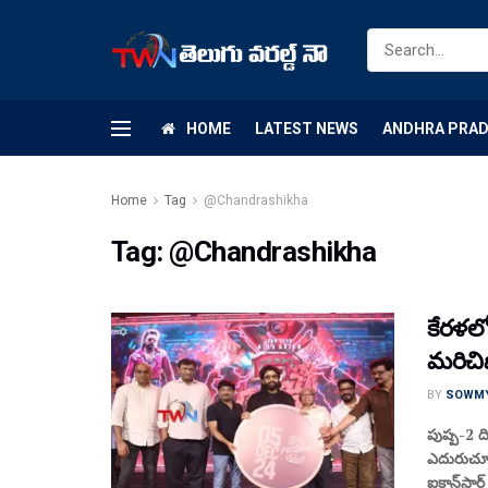
HOME
LATEST NEWS
ANDHRA PRA
Home
Tag
@Chandrashikha
Tag:
@Chandrashikha
కేరళలో 
మరిచిపో
BY
SOWM
పుష్ప-2 ద
ఎదురుచూస్త
ఐకాన్‌స్టార్