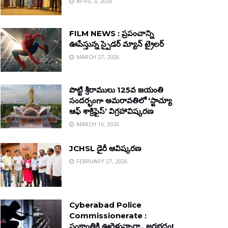
APRIL 3, 2026
FILM NEWS : ప్రపంచాన్ని
ఊపేస్తున్న స్పైడర్ మ్యాన్ ట్రైలర్
MARCH 27, 2026
పొట్టి శ్రీరాములు 125వ జయంతి
సందర్భంగా అమరావతిలో ‘స్టాచ్యూ
ఆఫ్ శాక్రిఫైస్’ విగ్రహావిష్కరణ
MARCH 16, 2026
JCHSL డైరీ ఆవిష్కరణ
FEBRUARY 27, 2026
Cyberabad Police
Commissionerate :
సంక్రాంతికి ఊరెళ్తున్నారా.. జరభద్రం!