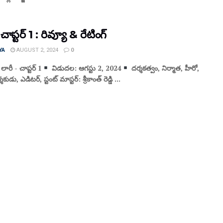
చాప్టర్ 1 : రివ్యూ & రేటింగ్
YA
AUGUST 2, 2024
0
 లారీ - చాప్టర్ 1
విడుద‌ల‌: ఆగ‌స్టు 2, 2024
ద‌ర్శ‌క‌త్వం, నిర్మాత, హీరో,
ుడు, ఎడిటర్, స్టంట్ మాస్టర్: శ్రీకాంత్ రెడ్డి ...