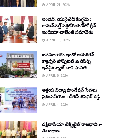
APRIL 21, 2026
లండన్, యునైటెడ్ కింగ్డమ్ :
కామన్‌వెల్త్ సెక్రటేరియట్‌తో గ్రీన్
ఇండియా చాలెంజ్ సమావేశం
APRIL 19, 2026
బసవతారకం ఇండో అమెరికన్
క్యాన్సర్ హాస్పిటల్ & రీసెర్చ్
ఇన్‌స్టిట్యూట్ వారి ఘనత
APRIL 8, 2026
అక్షయ విద్యా ఫౌండేషన్ సేవలు
ప్రశంసనీయం : డీజీపీ శివధర్ రెడ్డి
APRIL 4, 2026
దక్షిణాసియా టెక్స్‌టైల్ రాజధానిగా
తెలంగాణ