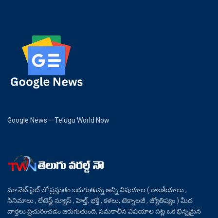
Google News – Telugu World Now
మా వెబ్ సైట్ లో ప్రస్తుతం జరుగుతున్న అన్ని విషయాల ( రాజకీయాలు ,
సినిమాలు , లేటెస్ట్ న్యూస్ , హెల్త్, భక్తి , కళలు, టెక్నాలజీ , జ్యోతిష్యం ) మీద
వార్తలు ప్రచురించడం జరుగుతుంది, సమకాలీన విషయాల పట్ల ఒక భిన్నమైన