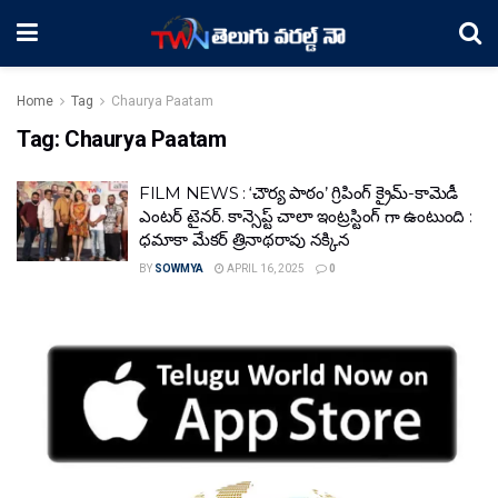
Home
Tag
Chaurya Paatam
Tag:
Chaurya Paatam
FILM NEWS : ‘చౌర్య పాఠం’ గ్రిపింగ్ క్రైమ్-కామెడీ
ఎంటర్ టైనర్. కాన్సెప్ట్ చాలా ఇంట్రస్టింగ్ గా ఉంటుంది :
ధమాకా మేకర్ త్రినాథరావు నక్కిన
BY
SOWMYA
APRIL 16, 2025
0