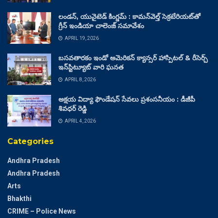
లండన్, యునైటెడ్ కింగ్డమ్ : కామన్‌వెల్త్ సెక్రటేరియట్‌తో
గ్రీన్ ఇండియా చాలెంజ్ సమావేశం
APRIL 19, 2026
బసవతారకం ఇండో అమెరికన్ క్యాన్సర్ హాస్పిటల్ & రీసెర్చ్
ఇన్‌స్టిట్యూట్ వారి ఘనత
APRIL 8, 2026
అక్షయ విద్యా ఫౌండేషన్ సేవలు ప్రశంసనీయం : డీజీపీ
శివధర్ రెడ్డి
APRIL 4, 2026
Categories
Andhra Pradesh
Andhra Pradesh
Arts
Bhakthi
CRIME – Police News