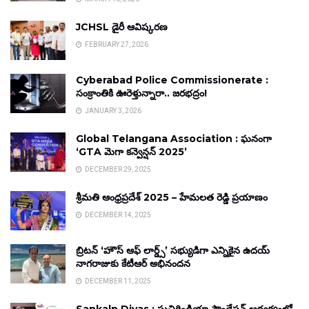
JCHSL డైరీ ఆవిష్కరణ
FEBRUARY 27, 2026
Cyberabad Police Commissionerate :
సంక్రాంతికి ఊరెళ్తున్నారా.. జరభద్రం!
JANUARY 3, 2026
Global Telangana Association : ఘనంగా
‘GTA మెగా కన్వెన్షన్ 2025’
DECEMBER 29, 2025
శ్రీమతి ఆంధ్రప్రదేశ్ 2025 – హేమలత రెడ్డి ప్రయాణం
DECEMBER 14, 2025
బ్రిటన్ ‘హౌస్ ఆఫ్ లార్డ్స్’ సభ్యుడిగా ఎన్నికైన ఉదయ్
నాగరాజుకు కేటీఆర్ అభినందన
DECEMBER 11, 2025