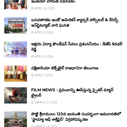
ఇండియా చాలెంజ్ సమావేశం
APRIL 19, 2026
బసవతారకం ఇండో అమెరికన్ క్యాన్సర్ హాస్పిటల్ & రీసెర్చ్
ఇన్‌స్టిట్యూట్ వారి ఘనత
APRIL 8, 2026
అక్షయ విద్యా ఫౌండేషన్ సేవలు ప్రశంసనీయం : డీజీపీ శివధర్
రెడ్డి
APRIL 4, 2026
దక్షిణాసియా టెక్స్‌టైల్ రాజధానిగా తెలంగాణ
APRIL 3, 2026
FILM NEWS : ప్రపంచాన్ని ఊపేస్తున్న స్పైడర్ మ్యాన్
ట్రైలర్
MARCH 27, 2026
పొట్టి శ్రీరాములు 125వ జయంతి సందర్భంగా అమరావతిలో
‘స్టాచ్యూ ఆఫ్ శాక్రిఫైస్’ విగ్రహావిష్కరణ
MARCH 16, 2026