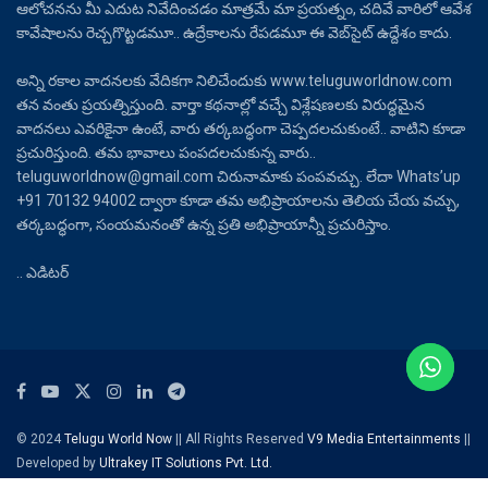
ఆలోచనను మీ ఎదుట నివేదించడం మాత్రమే మా ప్రయత్నం, చదివే వారిలో ఆవేశ
కావేషాలను రెచ్చగొట్టడమూ.. ఉద్రేకాలను రేపడమూ ఈ వెబ్‌సైట్ ఉద్దేశం కాదు.
అన్ని రకాల వాదనలకు వేదికగా నిలిచేందుకు www.teluguworldnow.com
తన వంతు ప్రయత్నిస్తుంది. వార్తా కథనాల్లో వచ్చే విశ్లేషణలకు విరుద్ధమైన
వాదనలు ఎవరికైనా ఉంటే, వారు తర్కబద్ధంగా చెప్పదలచుకుంటే.. వాటిని కూడా
ప్రచురిస్తుంది. తమ భావాలు పంపదలచుకున్న వారు..
teluguworldnow@gmail.com చిరునామాకు పంపవచ్చు. లేదా Whats’up
+91 70132 94002 ద్వారా కూడా తమ అభిప్రాయాలను తెలియ చేయ వచ్చు,
తర్కబద్ధంగా, సంయమనంతో ఉన్న ప్రతి అభిప్రాయాన్నీ ప్రచురిస్తాం.
.. ఎడిటర్
© 2024
Telugu World Now
|| All Rights Reserved
V9 Media Entertainments
||
Developed by
Ultrakey IT Solutions Pvt. Ltd.