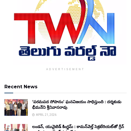
ADVERTISEMENT
Recent News
‘పరమపద సోపానం’ ఘనవిజయం సాధిస్తుంది : దర్శకుడు
భీమనేని శ్రీనివాసరావు
APRIL 21, 2026
లండన్, యునైటెడ్ కింగ్డమ్ : కామన్‌వెల్త్ సెక్రటేరియట్‌తో గ్రీన్