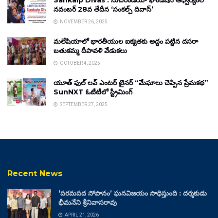
Sankalp Divas : సుచిరిండియా ఫౌండేషన్ ఆధ్వర్యంలో
నవంబర్ 28వ తేదీన ‘సంకల్ప్ దివాస్’
NOVEMBER 26, 2025
మలేషియాలో భారతీయుల ఐక్యతకు అద్దం పట్టిన దసరా
బతుకమ్మ దీపావళి వేడుకలు
OCTOBER 4, 2025
యూత్ ఫుల్ లవ్ ఎంటర్ టైనర్ “మేఘాలు చెప్పిన ప్రేమకథ”
SunNXT ఓటీటీలో స్ట్రీమింగ్
SEPTEMBER 27, 2025
Recent News
‘పరమపద సోపానం’ ఘనవిజయం సాధిస్తుంది : దర్శకుడు
భీమనేని శ్రీనివాసరావు
APRIL 21, 2026