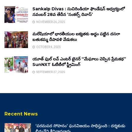
Sankalp Divas : సుచిరిండియా ఫౌండేషన్ ఆధ్వర్యంలో
నవంబర్ 28వ తేదీన ‘సంకల్ప్ దివాస్’
NOVEMBER 26, 2025
మలేషియాలో భారతీయుల ఐక్యతకు అద్దం పట్టిన దసరా
బతుకమ్మ దీపావళి వేడుకలు
OCTOBER 4, 2025
యూత్ ఫుల్ లవ్ ఎంటర్ టైనర్ “మేఘాలు చెప్పిన ప్రేమకథ”
SunNXT ఓటీటీలో స్ట్రీమింగ్
SEPTEMBER 27, 2025
Recent News
‘పరమపద సోపానం’ ఘనవిజయం సాధిస్తుంది : దర్శకుడు
భీమనేని శ్రీనివాసరావు