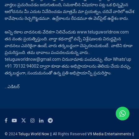
వార్తలు ప్రచురించడం జరుగుతుంది, సమకాలీన విషయాల పట్ల ఒక భిన్నమైన
ఆలోచనను మీ ఎదుట నివేదించడం మాత్రమే మా ప్రయత్నం, చదివే వారిలో ఆవేశ
కావేషాలను రెచ్చగొట్టడమూ.. ఉద్రేకాలను రేపడమూ ఈ వెబ్‌సైట్ ఉద్దేశం కాదు.
అన్ని రకాల వాదనలకు వేదికగా నిలిచేందుకు www.teluguworldnow.com
తన వంతు ప్రయత్నిస్తుంది. వార్తా కథనాల్లో వచ్చే విశ్లేషణలకు విరుద్ధమైన
వాదనలు ఎవరికైనా ఉంటే, వారు తర్కబద్ధంగా చెప్పదలచుకుంటే.. వాటిని కూడా
ప్రచురిస్తుంది. తమ భావాలు పంపదలచుకున్న వారు..
teluguworldnow@gmail.com చిరునామాకు పంపవచ్చు. లేదా Whats’up
+91 70132 94002 ద్వారా కూడా తమ అభిప్రాయాలను తెలియ చేయ వచ్చు,
తర్కబద్ధంగా, సంయమనంతో ఉన్న ప్రతి అభిప్రాయాన్నీ ప్రచురిస్తాం.
.. ఎడిటర్
© 2024
Telugu World Now
|| All Rights Reserved
V9 Media Entertainments
||