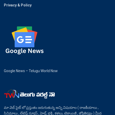
Privacy & Policy
Google News – Telugu World Now
మా వెబ్ సైట్ లో ప్రస్తుతం జరుగుతున్న అన్ని విషయాల ( రాజకీయాలు ,
సినిమాలు , లేటెస్ట్ న్యూస్ , హెల్త్, భక్తి , కళలు, టెక్నాలజీ , జ్యోతిష్యం ) మీద