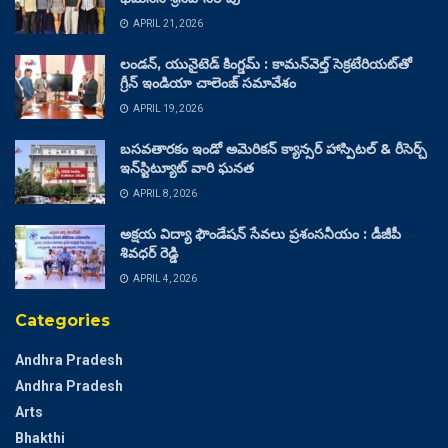
APRIL 21, 2026
లండన్, యునైటెడ్ కింగ్డమ్ : కామన్‌వెల్త్ సెక్రటేరియట్‌తో
గ్రీన్ ఇండియా చాలెంజ్ సమావేశం
APRIL 19, 2026
బసవతారకం ఇండో అమెరికన్ క్యాన్సర్ హాస్పిటల్ & రీసెర్చ్
ఇన్‌స్టిట్యూట్ వారి ఘనత
APRIL 8, 2026
అక్షయ విద్యా ఫౌండేషన్ సేవలు ప్రశంసనీయం : డీజీపీ
శివధర్ రెడ్డి
APRIL 4, 2026
Categories
Andhra Pradesh
Andhra Pradesh
Arts
Bhakthi