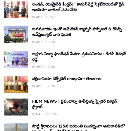
లండన్, యునైటెడ్ కింగ్డమ్ : కామన్‌వెల్త్ సెక్రటేరియట్‌తో గ్రీన్
ఇండియా చాలెంజ్ సమావేశం
APRIL 19, 2026
బసవతారకం ఇండో అమెరికన్ క్యాన్సర్ హాస్పిటల్ & రీసెర్చ్
ఇన్‌స్టిట్యూట్ వారి ఘనత
APRIL 8, 2026
అక్షయ విద్యా ఫౌండేషన్ సేవలు ప్రశంసనీయం : డీజీపీ శివధర్
రెడ్డి
APRIL 4, 2026
దక్షిణాసియా టెక్స్‌టైల్ రాజధానిగా తెలంగాణ
APRIL 3, 2026
FILM NEWS : ప్రపంచాన్ని ఊపేస్తున్న స్పైడర్ మ్యాన్
ట్రైలర్
MARCH 27, 2026
పొట్టి శ్రీరాములు 125వ జయంతి సందర్భంగా అమరావతిలో