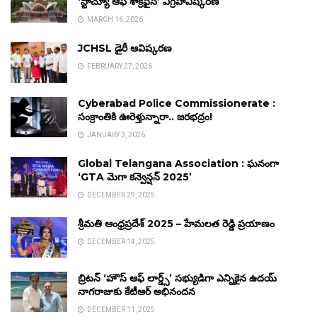
‘స్టాచ్యూ ఆఫ్ శాక్రిఫైస్’ విగ్రహావిష్కరణ
MARCH 16, 2026
JCHSL డైరీ ఆవిష్కరణ
FEBRUARY 27, 2026
Cyberabad Police Commissionerate :
సంక్రాంతికి ఊరెళ్తున్నారా.. జరభద్రం!
JANUARY 3, 2026
Global Telangana Association : ఘనంగా
‘GTA మెగా కన్వెన్షన్ 2025’
DECEMBER 29, 2025
శ్రీమతి ఆంధ్రప్రదేశ్ 2025 – హేమలత రెడ్డి ప్రయాణం
DECEMBER 14, 2025
బ్రిటన్ ‘హౌస్ ఆఫ్ లార్డ్స్’ సభ్యుడిగా ఎన్నికైన ఉదయ్
నాగరాజుకు కేటీఆర్ అభినందన
DECEMBER 11, 2025