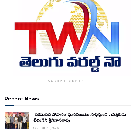
ADVERTISEMENT
Recent News
‘పరమపద సోపానం’ ఘనవిజయం సాధిస్తుంది : దర్శకుడు
భీమనేని శ్రీనివాసరావు
APRIL 21, 2026