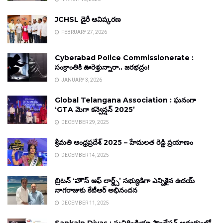
JCHSL డైరీ ఆవిష్కరణ
FEBRUARY 27, 2026
Cyberabad Police Commissionerate :
సంక్రాంతికి ఊరెళ్తున్నారా.. జరభద్రం!
JANUARY 3, 2026
Global Telangana Association : ఘనంగా
‘GTA మెగా కన్వెన్షన్ 2025’
DECEMBER 29, 2025
శ్రీమతి ఆంధ్రప్రదేశ్ 2025 – హేమలత రెడ్డి ప్రయాణం
DECEMBER 14, 2025
బ్రిటన్ ‘హౌస్ ఆఫ్ లార్డ్స్’ సభ్యుడిగా ఎన్నికైన ఉదయ్
నాగరాజుకు కేటీఆర్ అభినందన
DECEMBER 11, 2025