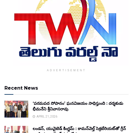
ADVERTISEMENT
Recent News
‘పరమపద సోపానం’ ఘనవిజయం సాధిస్తుంది : దర్శకుడు
భీమనేని శ్రీనివాసరావు
APRIL 21, 2026
లండన్, యునైటెడ్ కింగ్డమ్ : కామన్‌వెల్త్ సెక్రటేరియట్‌తో గ్రీన్