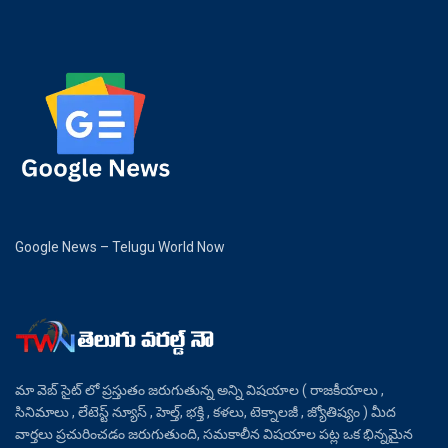
Google News – Telugu World Now
మా వెబ్ సైట్ లో ప్రస్తుతం జరుగుతున్న అన్ని విషయాల ( రాజకీయాలు ,
సినిమాలు , లేటెస్ట్ న్యూస్ , హెల్త్, భక్తి , కళలు, టెక్నాలజీ , జ్యోతిష్యం ) మీద
వార్తలు ప్రచురించడం జరుగుతుంది, సమకాలీన విషయాల పట్ల ఒక భిన్నమైన