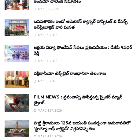
ఇండియా చాలెంజ్ సమావేశం
APRIL 19, 2026
బసవతారకం ఇండో అమెరికన్ క్యాన్సర్ హాస్పిటల్ & రీసెర్చ్
ఇన్‌స్టిట్యూట్ వారి ఘనత
APRIL 8, 2026
అక్షయ విద్యా ఫౌండేషన్ సేవలు ప్రశంసనీయం : డీజీపీ శివధర్
రెడ్డి
APRIL 4, 2026
దక్షిణాసియా టెక్స్‌టైల్ రాజధానిగా తెలంగాణ
APRIL 3, 2026
FILM NEWS : ప్రపంచాన్ని ఊపేస్తున్న స్పైడర్ మ్యాన్
ట్రైలర్
MARCH 27, 2026
పొట్టి శ్రీరాములు 125వ జయంతి సందర్భంగా అమరావతిలో
‘స్టాచ్యూ ఆఫ్ శాక్రిఫైస్’ విగ్రహావిష్కరణ
MARCH 16, 2026