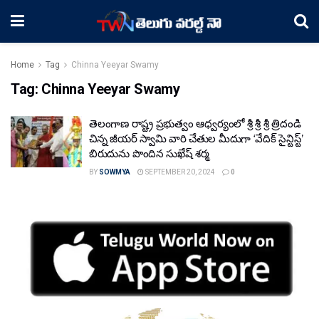
Home
Tag
Chinna Yeeyar Swamy
Tag:
Chinna Yeeyar Swamy
తెలంగాణ రాష్ట్ర ప్రభుత్వం ఆధ్వర్యంలో శ్రీ శ్రీ శ్రీ త్రిదండి
చిన్న జీయర్ స్వామి వారి చేతుల మీదుగా ‘వేదిక్ సైన్టిస్ట్’
బిరుదును పొందిన సుఖేష్ శర్మ
BY
SOWMYA
SEPTEMBER 20, 2024
0