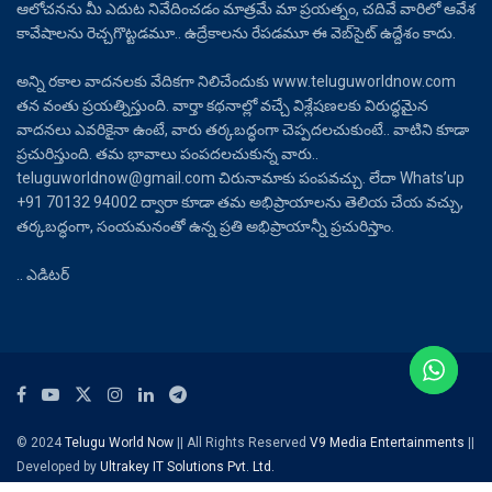
ఆలోచనను మీ ఎదుట నివేదించడం మాత్రమే మా ప్రయత్నం, చదివే వారిలో ఆవేశ
కావేషాలను రెచ్చగొట్టడమూ.. ఉద్రేకాలను రేపడమూ ఈ వెబ్‌సైట్ ఉద్దేశం కాదు.
అన్ని రకాల వాదనలకు వేదికగా నిలిచేందుకు www.teluguworldnow.com
తన వంతు ప్రయత్నిస్తుంది. వార్తా కథనాల్లో వచ్చే విశ్లేషణలకు విరుద్ధమైన
వాదనలు ఎవరికైనా ఉంటే, వారు తర్కబద్ధంగా చెప్పదలచుకుంటే.. వాటిని కూడా
ప్రచురిస్తుంది. తమ భావాలు పంపదలచుకున్న వారు..
teluguworldnow@gmail.com చిరునామాకు పంపవచ్చు. లేదా Whats’up
+91 70132 94002 ద్వారా కూడా తమ అభిప్రాయాలను తెలియ చేయ వచ్చు,
తర్కబద్ధంగా, సంయమనంతో ఉన్న ప్రతి అభిప్రాయాన్నీ ప్రచురిస్తాం.
.. ఎడిటర్
© 2024
Telugu World Now
|| All Rights Reserved
V9 Media Entertainments
||
Developed by
Ultrakey IT Solutions Pvt. Ltd.