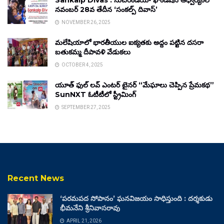
Sankalp Divas : సుచిరిండియా ఫౌండేషన్ ఆధ్వర్యంలో
నవంబర్ 28వ తేదీన ‘సంకల్ప్ దివాస్’
NOVEMBER 26, 2025
మలేషియాలో భారతీయుల ఐక్యతకు అద్దం పట్టిన దసరా
బతుకమ్మ దీపావళి వేడుకలు
OCTOBER 4, 2025
యూత్ ఫుల్ లవ్ ఎంటర్ టైనర్ “మేఘాలు చెప్పిన ప్రేమకథ”
SunNXT ఓటీటీలో స్ట్రీమింగ్
SEPTEMBER 27, 2025
Recent News
‘పరమపద సోపానం’ ఘనవిజయం సాధిస్తుంది : దర్శకుడు
భీమనేని శ్రీనివాసరావు
APRIL 21, 2026