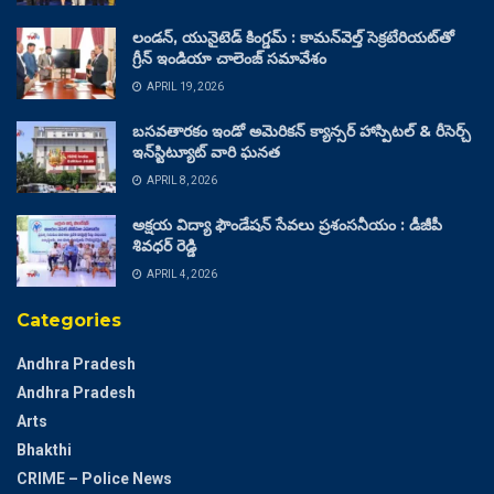
లండన్, యునైటెడ్ కింగ్డమ్ : కామన్‌వెల్త్ సెక్రటేరియట్‌తో
గ్రీన్ ఇండియా చాలెంజ్ సమావేశం
APRIL 19, 2026
బసవతారకం ఇండో అమెరికన్ క్యాన్సర్ హాస్పిటల్ & రీసెర్చ్
ఇన్‌స్టిట్యూట్ వారి ఘనత
APRIL 8, 2026
అక్షయ విద్యా ఫౌండేషన్ సేవలు ప్రశంసనీయం : డీజీపీ
శివధర్ రెడ్డి
APRIL 4, 2026
Categories
Andhra Pradesh
Andhra Pradesh
Arts
Bhakthi
CRIME – Police News