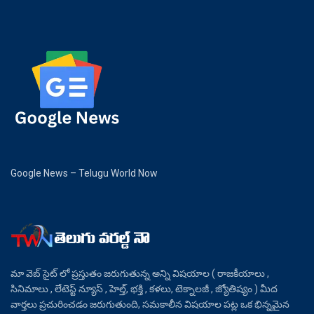
Google News – Telugu World Now
మా వెబ్ సైట్ లో ప్రస్తుతం జరుగుతున్న అన్ని విషయాల ( రాజకీయాలు ,
సినిమాలు , లేటెస్ట్ న్యూస్ , హెల్త్, భక్తి , కళలు, టెక్నాలజీ , జ్యోతిష్యం ) మీద
వార్తలు ప్రచురించడం జరుగుతుంది, సమకాలీన విషయాల పట్ల ఒక భిన్నమైన