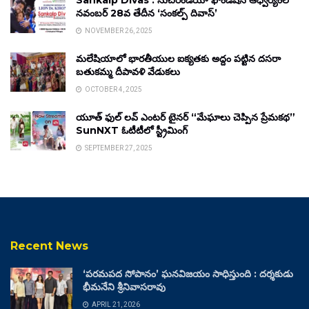
Sankalp Divas : సుచిరిండియా ఫౌండేషన్ ఆధ్వర్యంలో
నవంబర్ 28వ తేదీన ‘సంకల్ప్ దివాస్’
NOVEMBER 26, 2025
మలేషియాలో భారతీయుల ఐక్యతకు అద్దం పట్టిన దసరా
బతుకమ్మ దీపావళి వేడుకలు
OCTOBER 4, 2025
యూత్ ఫుల్ లవ్ ఎంటర్ టైనర్ “మేఘాలు చెప్పిన ప్రేమకథ”
SunNXT ఓటీటీలో స్ట్రీమింగ్
SEPTEMBER 27, 2025
Recent News
‘పరమపద సోపానం’ ఘనవిజయం సాధిస్తుంది : దర్శకుడు
భీమనేని శ్రీనివాసరావు
APRIL 21, 2026