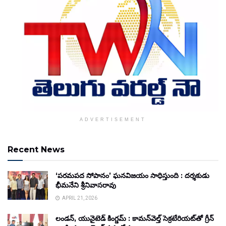
ADVERTISEMENT
Recent News
‘పరమపద సోపానం’ ఘనవిజయం సాధిస్తుంది : దర్శకుడు
భీమనేని శ్రీనివాసరావు
APRIL 21, 2026
లండన్, యునైటెడ్ కింగ్డమ్ : కామన్‌వెల్త్ సెక్రటేరియట్‌తో గ్రీన్