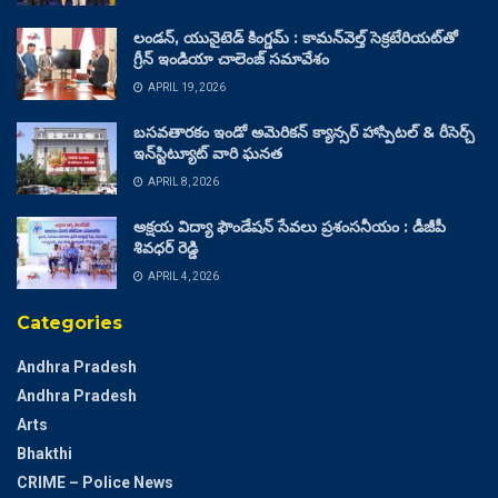
లండన్, యునైటెడ్ కింగ్డమ్ : కామన్‌వెల్త్ సెక్రటేరియట్‌తో
గ్రీన్ ఇండియా చాలెంజ్ సమావేశం
APRIL 19, 2026
బసవతారకం ఇండో అమెరికన్ క్యాన్సర్ హాస్పిటల్ & రీసెర్చ్
ఇన్‌స్టిట్యూట్ వారి ఘనత
APRIL 8, 2026
అక్షయ విద్యా ఫౌండేషన్ సేవలు ప్రశంసనీయం : డీజీపీ
శివధర్ రెడ్డి
APRIL 4, 2026
Categories
Andhra Pradesh
Andhra Pradesh
Arts
Bhakthi
CRIME – Police News