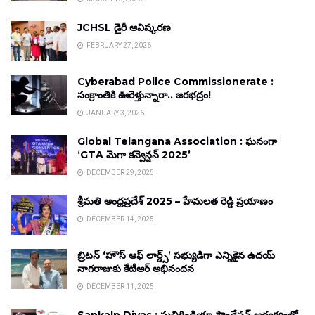
JCHSL డైరీ ఆవిష్కరణ
FEBRUARY 27, 2026
Cyberabad Police Commissionerate :
సంక్రాంతికి ఊరెళ్తున్నారా.. జరభద్రం!
JANUARY 3, 2026
Global Telangana Association : ఘనంగా
‘GTA మెగా కన్వెన్షన్ 2025’
DECEMBER 29, 2025
శ్రీమతి ఆంధ్రప్రదేశ్ 2025 – హేమలత రెడ్డి ప్రయాణం
DECEMBER 14, 2025
బ్రిటన్ ‘హౌస్ ఆఫ్ లార్డ్స్’ సభ్యుడిగా ఎన్నికైన ఉదయ్
నాగరాజుకు కేటీఆర్ అభినందన
DECEMBER 11, 2025