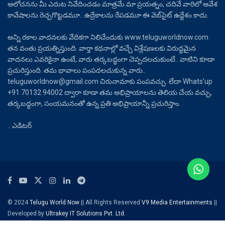
ఆలోచనను మీ ఎదుట నివేదించడం మాత్రమే మా ప్రయత్నం, చదివే వారిలో ఆవేశ
కావేషాలను రెచ్చగొట్టడమూ.. ఉద్రేకాలను రేపడమూ ఈ వెబ్‌సైట్ ఉద్దేశం కాదు.
అన్ని రకాల వాదనలకు వేదికగా నిలిచేందుకు www.teluguworldnow.com
తన వంతు ప్రయత్నిస్తుంది. వార్తా కథనాల్లో వచ్చే విశ్లేషణలకు విరుద్ధమైన
వాదనలు ఎవరికైనా ఉంటే, వారు తర్కబద్ధంగా చెప్పదలచుకుంటే.. వాటిని కూడా
ప్రచురిస్తుంది. తమ భావాలు పంపదలచుకున్న వారు..
teluguworldnow@gmail.com చిరునామాకు పంపవచ్చు. లేదా Whats’up
+91 70132 94002 ద్వారా కూడా తమ అభిప్రాయాలను తెలియ చేయ వచ్చు,
తర్కబద్ధంగా, సంయమనంతో ఉన్న ప్రతి అభిప్రాయాన్నీ ప్రచురిస్తాం.
.. ఎడిటర్
© 2024
Telugu World Now
|| All Rights Reserved
V9 Media Entertainments
||
Developed by
Ultrakey IT Solutions Pvt. Ltd.