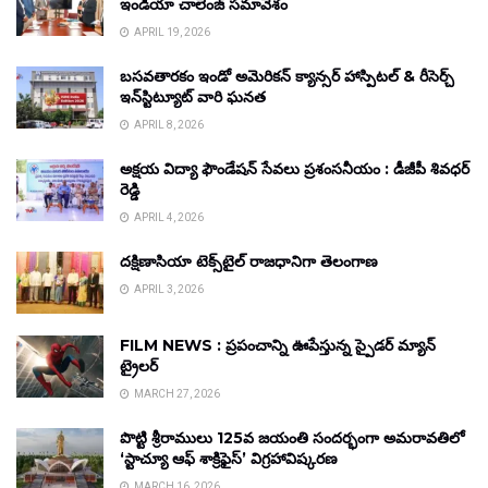
ఇండియా చాలెంజ్ సమావేశం
APRIL 19, 2026
బసవతారకం ఇండో అమెరికన్ క్యాన్సర్ హాస్పిటల్ & రీసెర్చ్
ఇన్‌స్టిట్యూట్ వారి ఘనత
APRIL 8, 2026
అక్షయ విద్యా ఫౌండేషన్ సేవలు ప్రశంసనీయం : డీజీపీ శివధర్
రెడ్డి
APRIL 4, 2026
దక్షిణాసియా టెక్స్‌టైల్ రాజధానిగా తెలంగాణ
APRIL 3, 2026
FILM NEWS : ప్రపంచాన్ని ఊపేస్తున్న స్పైడర్ మ్యాన్
ట్రైలర్
MARCH 27, 2026
పొట్టి శ్రీరాములు 125వ జయంతి సందర్భంగా అమరావతిలో
‘స్టాచ్యూ ఆఫ్ శాక్రిఫైస్’ విగ్రహావిష్కరణ
MARCH 16, 2026