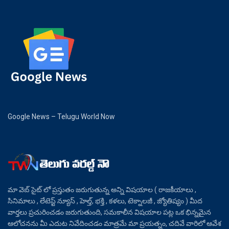
Google News – Telugu World Now
మా వెబ్ సైట్ లో ప్రస్తుతం జరుగుతున్న అన్ని విషయాల ( రాజకీయాలు ,
సినిమాలు , లేటెస్ట్ న్యూస్ , హెల్త్, భక్తి , కళలు, టెక్నాలజీ , జ్యోతిష్యం ) మీద
వార్తలు ప్రచురించడం జరుగుతుంది, సమకాలీన విషయాల పట్ల ఒక భిన్నమైన
ఆలోచనను మీ ఎదుట నివేదించడం మాత్రమే మా ప్రయత్నం, చదివే వారిలో ఆవేశ