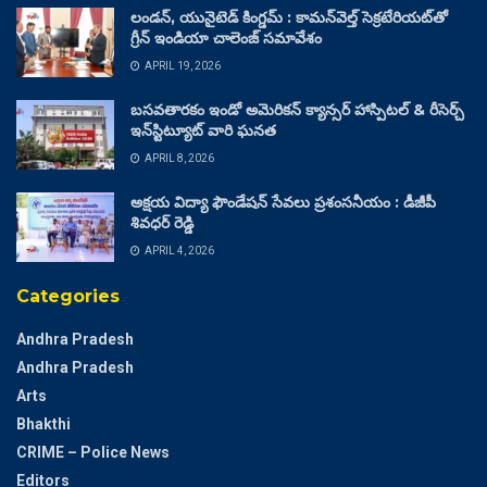
లండన్, యునైటెడ్ కింగ్డమ్ : కామన్‌వెల్త్ సెక్రటేరియట్‌తో
గ్రీన్ ఇండియా చాలెంజ్ సమావేశం
APRIL 19, 2026
బసవతారకం ఇండో అమెరికన్ క్యాన్సర్ హాస్పిటల్ & రీసెర్చ్
ఇన్‌స్టిట్యూట్ వారి ఘనత
APRIL 8, 2026
అక్షయ విద్యా ఫౌండేషన్ సేవలు ప్రశంసనీయం : డీజీపీ
శివధర్ రెడ్డి
APRIL 4, 2026
Categories
Andhra Pradesh
Andhra Pradesh
Arts
Bhakthi
CRIME – Police News
Editors