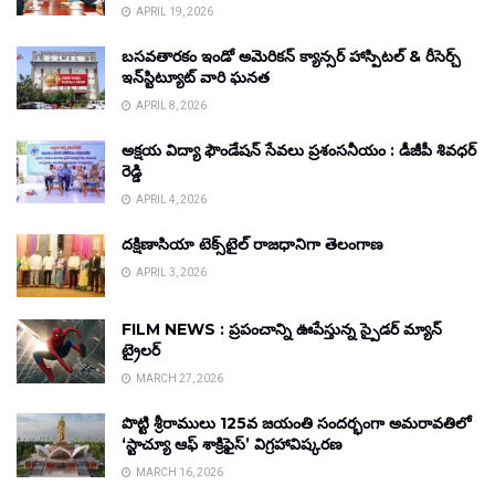
APRIL 19, 2026
బసవతారకం ఇండో అమెరికన్ క్యాన్సర్ హాస్పిటల్ & రీసెర్చ్
ఇన్‌స్టిట్యూట్ వారి ఘనత
APRIL 8, 2026
అక్షయ విద్యా ఫౌండేషన్ సేవలు ప్రశంసనీయం : డీజీపీ శివధర్
రెడ్డి
APRIL 4, 2026
దక్షిణాసియా టెక్స్‌టైల్ రాజధానిగా తెలంగాణ
APRIL 3, 2026
FILM NEWS : ప్రపంచాన్ని ఊపేస్తున్న స్పైడర్ మ్యాన్
ట్రైలర్
MARCH 27, 2026
పొట్టి శ్రీరాములు 125వ జయంతి సందర్భంగా అమరావతిలో
‘స్టాచ్యూ ఆఫ్ శాక్రిఫైస్’ విగ్రహావిష్కరణ
MARCH 16, 2026