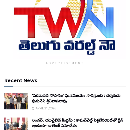
ADVERTISEMENT
Recent News
‘పరమపద సోపానం’ ఘనవిజయం సాధిస్తుంది : దర్శకుడు
భీమనేని శ్రీనివాసరావు
APRIL 21, 2026
లండన్, యునైటెడ్ కింగ్డమ్ : కామన్‌వెల్త్ సెక్రటేరియట్‌తో గ్రీన్
ఇండియా చాలెంజ్ సమావేశం