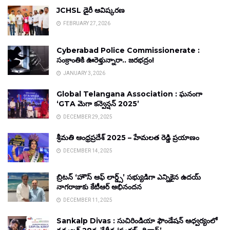
JCHSL డైరీ ఆవిష్కరణ
FEBRUARY 27, 2026
Cyberabad Police Commissionerate :
సంక్రాంతికి ఊరెళ్తున్నారా.. జరభద్రం!
JANUARY 3, 2026
Global Telangana Association : ఘనంగా
‘GTA మెగా కన్వెన్షన్ 2025’
DECEMBER 29, 2025
శ్రీమతి ఆంధ్రప్రదేశ్ 2025 – హేమలత రెడ్డి ప్రయాణం
DECEMBER 14, 2025
బ్రిటన్ ‘హౌస్ ఆఫ్ లార్డ్స్’ సభ్యుడిగా ఎన్నికైన ఉదయ్
నాగరాజుకు కేటీఆర్ అభినందన
DECEMBER 11, 2025
Sankalp Divas : సుచిరిండియా ఫౌండేషన్ ఆధ్వర్యంలో