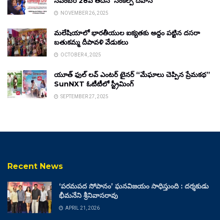
నవంబర్ 28వ తేదీన ‘సంకల్ప్ దివాస్’
NOVEMBER 26, 2025
మలేషియాలో భారతీయుల ఐక్యతకు అద్దం పట్టిన దసరా
బతుకమ్మ దీపావళి వేడుకలు
OCTOBER 4, 2025
యూత్ ఫుల్ లవ్ ఎంటర్ టైనర్ “మేఘాలు చెప్పిన ప్రేమకథ”
SunNXT ఓటీటీలో స్ట్రీమింగ్
SEPTEMBER 27, 2025
Recent News
‘పరమపద సోపానం’ ఘనవిజయం సాధిస్తుంది : దర్శకుడు
భీమనేని శ్రీనివాసరావు
APRIL 21, 2026