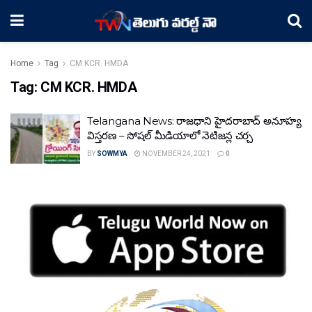
Home
Tag
CM KCR. HMDA
Tag:
CM KCR. HMDA
Telangana News: రాజధాని హైదరాబాద్‌ అనూహ్య
విస్తరణ – సోషల్‌ మీడియాలో నెటిజన్ల చర్చ
BY
SOWMYA
NOVEMBER 24, 2021
0