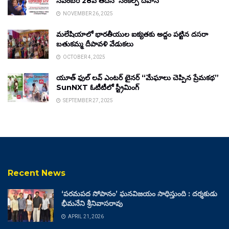
నవంబర్ 28వ తేదీన ‘సంకల్ప్ దివాస్’
NOVEMBER 26, 2025
మలేషియాలో భారతీయుల ఐక్యతకు అద్దం పట్టిన దసరా
బతుకమ్మ దీపావళి వేడుకలు
OCTOBER 4, 2025
యూత్ ఫుల్ లవ్ ఎంటర్ టైనర్ “మేఘాలు చెప్పిన ప్రేమకథ”
SunNXT ఓటీటీలో స్ట్రీమింగ్
SEPTEMBER 27, 2025
Recent News
‘పరమపద సోపానం’ ఘనవిజయం సాధిస్తుంది : దర్శకుడు
భీమనేని శ్రీనివాసరావు
APRIL 21, 2026