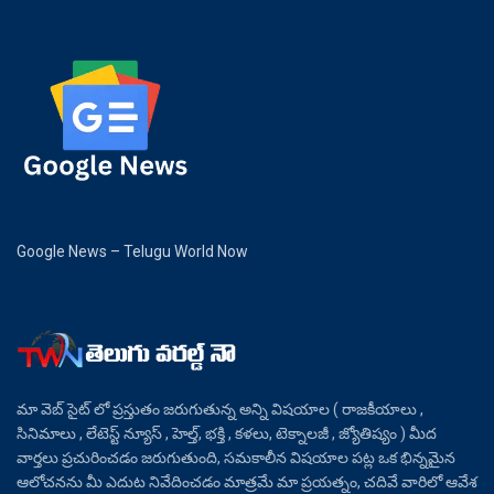
Google News – Telugu World Now
మా వెబ్ సైట్ లో ప్రస్తుతం జరుగుతున్న అన్ని విషయాల ( రాజకీయాలు ,
సినిమాలు , లేటెస్ట్ న్యూస్ , హెల్త్, భక్తి , కళలు, టెక్నాలజీ , జ్యోతిష్యం ) మీద
వార్తలు ప్రచురించడం జరుగుతుంది, సమకాలీన విషయాల పట్ల ఒక భిన్నమైన
ఆలోచనను మీ ఎదుట నివేదించడం మాత్రమే మా ప్రయత్నం, చదివే వారిలో ఆవేశ