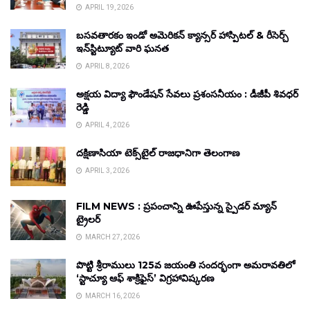
APRIL 19, 2026
బసవతారకం ఇండో అమెరికన్ క్యాన్సర్ హాస్పిటల్ & రీసెర్చ్
ఇన్‌స్టిట్యూట్ వారి ఘనత
APRIL 8, 2026
అక్షయ విద్యా ఫౌండేషన్ సేవలు ప్రశంసనీయం : డీజీపీ శివధర్
రెడ్డి
APRIL 4, 2026
దక్షిణాసియా టెక్స్‌టైల్ రాజధానిగా తెలంగాణ
APRIL 3, 2026
FILM NEWS : ప్రపంచాన్ని ఊపేస్తున్న స్పైడర్ మ్యాన్
ట్రైలర్
MARCH 27, 2026
పొట్టి శ్రీరాములు 125వ జయంతి సందర్భంగా అమరావతిలో
‘స్టాచ్యూ ఆఫ్ శాక్రిఫైస్’ విగ్రహావిష్కరణ
MARCH 16, 2026