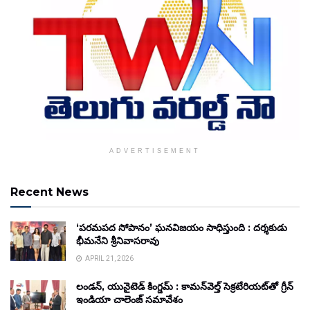
ADVERTISEMENT
Recent News
‘పరమపద సోపానం’ ఘనవిజయం సాధిస్తుంది : దర్శకుడు
భీమనేని శ్రీనివాసరావు
APRIL 21, 2026
లండన్, యునైటెడ్ కింగ్డమ్ : కామన్‌వెల్త్ సెక్రటేరియట్‌తో గ్రీన్
ఇండియా చాలెంజ్ సమావేశం