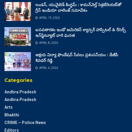
లండన్, యునైటెడ్ కింగ్డమ్ : కామన్‌వెల్త్ సెక్రటేరియట్‌తో
గ్రీన్ ఇండియా చాలెంజ్ సమావేశం
APRIL 19, 2026
బసవతారకం ఇండో అమెరికన్ క్యాన్సర్ హాస్పిటల్ & రీసెర్చ్
ఇన్‌స్టిట్యూట్ వారి ఘనత
APRIL 8, 2026
అక్షయ విద్యా ఫౌండేషన్ సేవలు ప్రశంసనీయం : డీజీపీ
శివధర్ రెడ్డి
APRIL 4, 2026
Categories
Andhra Pradesh
Andhra Pradesh
Arts
Bhakthi
CRIME – Police News
Editors