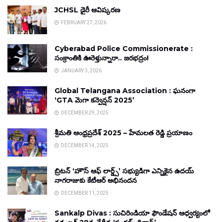
JCHSL డైరీ ఆవిష్కరణ
FEBRUARY 27, 2026
Cyberabad Police Commissionerate :
సంక్రాంతికి ఊరెళ్తున్నారా.. జరభద్రం!
JANUARY 3, 2026
Global Telangana Association : ఘనంగా
‘GTA మెగా కన్వెన్షన్ 2025’
DECEMBER 29, 2025
శ్రీమతి ఆంధ్రప్రదేశ్ 2025 – హేమలత రెడ్డి ప్రయాణం
DECEMBER 14, 2025
బ్రిటన్ ‘హౌస్ ఆఫ్ లార్డ్స్’ సభ్యుడిగా ఎన్నికైన ఉదయ్
నాగరాజుకు కేటీఆర్ అభినందన
DECEMBER 11, 2025
Sankalp Divas : సుచిరిండియా ఫౌండేషన్ ఆధ్వర్యంలో