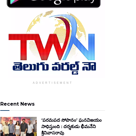
ADVERTISEMENT
Recent News
‘పరమపద సోపానం’ ఘనవిజయం
సాధిస్తుంది : దర్శకుడు భీమనేని
శ్రీనివాసరావు