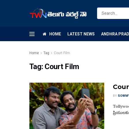
HOME
LATEST NEWS
ANDHRA PRA
Home
Tag
Court Film
Tag:
Court Film
Court
BY
SOWM
Tollywood
ప్రియులకు