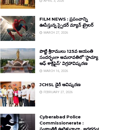
APRIL 3, 2026
FILM NEWS : ప్రపంచాన్ని
ఊపేస్తున్న స్పైడర్ మ్యాన్ ట్రైలర్
MARCH 27, 2026
పొట్టి శ్రీరాములు 125వ జయంతి
సందర్భంగా అమరావతిలో ‘స్టాచ్యూ
ఆఫ్ శాక్రిఫైస్’ విగ్రహావిష్కరణ
MARCH 16, 2026
JCHSL డైరీ ఆవిష్కరణ
FEBRUARY 27, 2026
Cyberabad Police
Commissionerate :
సంక్రాంతికి ఊరెళ్తున్నారా.. జరభద్రం!