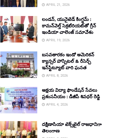
APRIL 21, 2026
లండన్, యునైటెడ్ కింగ్డమ్ :
కామన్‌వెల్త్ సెక్రటేరియట్‌తో గ్రీన్
ఇండియా చాలెంజ్ సమావేశం
APRIL 19, 2026
బసవతారకం ఇండో అమెరికన్
క్యాన్సర్ హాస్పిటల్ & రీసెర్చ్
ఇన్‌స్టిట్యూట్ వారి ఘనత
APRIL 8, 2026
అక్షయ విద్యా ఫౌండేషన్ సేవలు
ప్రశంసనీయం : డీజీపీ శివధర్ రెడ్డి
APRIL 4, 2026
దక్షిణాసియా టెక్స్‌టైల్ రాజధానిగా
తెలంగాణ