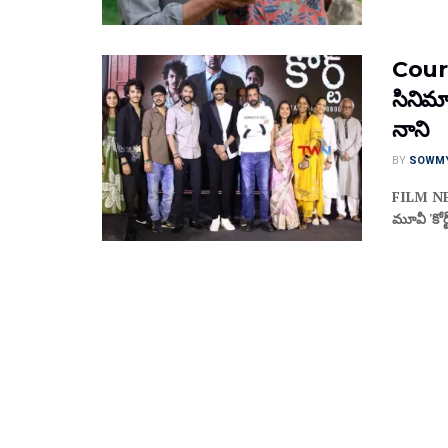
Court 
సినిమాన
నాని
BY
SOWM
FILM NEWS 
మూవీ 'కోర్ట