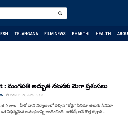
DESH
TELANGANA
FILM NEWS
BHAKTHI
HEALTH
ABOU
 : మంగపతి అద్భుత నటనకు మెగా ప్రశంసలు
YA
MARCH 29, 2025
0
 News : హీరో నాని నిర్మాణంలో వచ్చిన "కోర్టు" సినిమా తెలుగు సినిమా
 ఒక విభిన్నమైన అనుభవాన్ని అందించింది. జగదీష్ అనే కొత్త కుర్రాడి ...