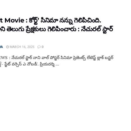
Movie : కోర్ట్’ సినిమా నన్ను గెలిపిచింది.
ి తెలుగు ప్రేక్షకులు గెలిపించారు : నేచురల్ స్టార్
YA
MARCH 16, 2025
0
: నేచురల్ స్టార్ నాని వాల్ పోస్టర్ సినిమా ప్రెజెంట్స్ లేటెస్ట్ బ్లాక్ బస్టర్
్'- స్టేట్ వర్సెస్ ఎ నోబడీ'. ప్రియదర్శి ...