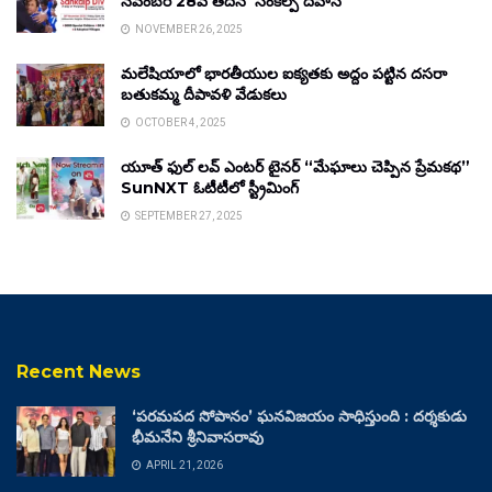
నవంబర్ 28వ తేదీన ‘సంకల్ప్ దివాస్’
NOVEMBER 26, 2025
మలేషియాలో భారతీయుల ఐక్యతకు అద్దం పట్టిన దసరా
బతుకమ్మ దీపావళి వేడుకలు
OCTOBER 4, 2025
యూత్ ఫుల్ లవ్ ఎంటర్ టైనర్ “మేఘాలు చెప్పిన ప్రేమకథ”
SunNXT ఓటీటీలో స్ట్రీమింగ్
SEPTEMBER 27, 2025
Recent News
‘పరమపద సోపానం’ ఘనవిజయం సాధిస్తుంది : దర్శకుడు
భీమనేని శ్రీనివాసరావు
APRIL 21, 2026