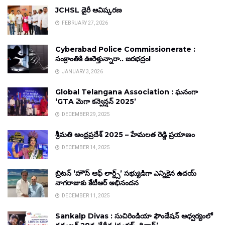
JCHSL డైరీ ఆవిష్కరణ
FEBRUARY 27, 2026
Cyberabad Police Commissionerate :
సంక్రాంతికి ఊరెళ్తున్నారా.. జరభద్రం!
JANUARY 3, 2026
Global Telangana Association : ఘనంగా
‘GTA మెగా కన్వెన్షన్ 2025’
DECEMBER 29, 2025
శ్రీమతి ఆంధ్రప్రదేశ్ 2025 – హేమలత రెడ్డి ప్రయాణం
DECEMBER 14, 2025
బ్రిటన్ ‘హౌస్ ఆఫ్ లార్డ్స్’ సభ్యుడిగా ఎన్నికైన ఉదయ్
నాగరాజుకు కేటీఆర్ అభినందన
DECEMBER 11, 2025
Sankalp Divas : సుచిరిండియా ఫౌండేషన్ ఆధ్వర్యంలో