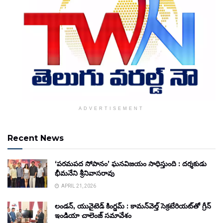
ADVERTISEMENT
Recent News
‘పరమపద సోపానం’ ఘనవిజయం సాధిస్తుంది : దర్శకుడు
భీమనేని శ్రీనివాసరావు
APRIL 21, 2026
లండన్, యునైటెడ్ కింగ్డమ్ : కామన్‌వెల్త్ సెక్రటేరియట్‌తో గ్రీన్
ఇండియా చాలెంజ్ సమావేశం