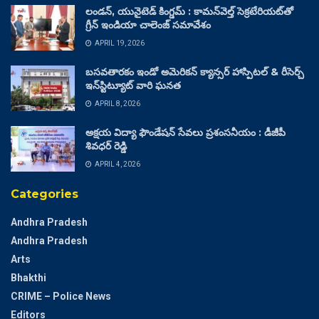
లండన్, యునైటెడ్ కింగ్డమ్ : కామన్‌వెల్త్ సెక్రటేరియట్‌తో
గ్రీన్ ఇండియా చాలెంజ్ సమావేశం
APRIL 19, 2026
బసవతారకం ఇండో అమెరికన్ క్యాన్సర్ హాస్పిటల్ & రీసెర్చ్
ఇన్‌స్టిట్యూట్ వారి ఘనత
APRIL 8, 2026
అక్షయ విద్యా ఫౌండేషన్ సేవలు ప్రశంసనీయం : డీజీపీ
శివధర్ రెడ్డి
APRIL 4, 2026
Categories
Andhra Pradesh
Andhra Pradesh
Arts
Bhakthi
CRIME – Police News
Editors