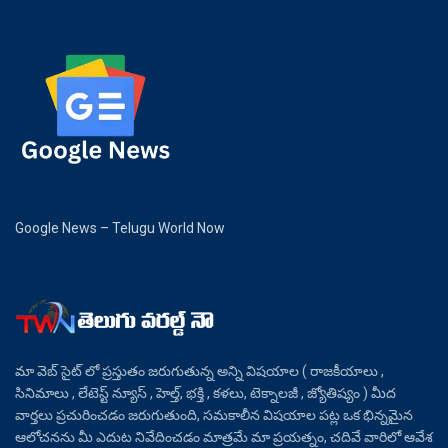
Google News – Telugu World Now
మా వెబ్ సైట్ లో ప్రస్తుతం జరుగుతున్న అన్ని విషయాల ( రాజకీయాలు ,
సినిమాలు , లేటెస్ట్ న్యూస్ , హెల్త్, భక్తి , కళలు, టెక్నాలజీ , జ్యోతిష్యం ) మీద
వార్తలు ప్రచురించడం జరుగుతుంది, సమకాలీన విషయాల పట్ల ఒక భిన్నమైన
ఆలోచనను మీ ఎదుట నివేదించడం మాత్రమే మా ప్రయత్నం, చదివే వారిలో ఆవేశ