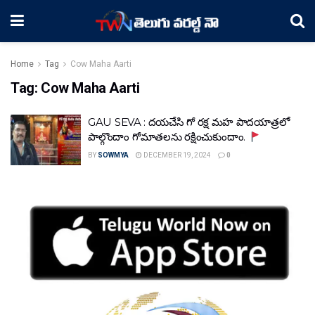
Home
Tag
Cow Maha Aarti
Tag:
Cow Maha Aarti
GAU SEVA : దయచేసి గో రక్ష మహ పాదయాత్రలో
పాల్గొందాం గోమాతలను రక్షించుకుందాం.
BY
SOWMYA
DECEMBER 19, 2024
0