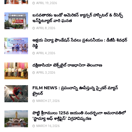
APRIL 19, 2026
బసవతారకం ఇండో అమెరికన్ క్యాన్సర్ హాస్పిటల్ & రీసెర్చ్
ఇన్‌స్టిట్యూట్ వారి ఘనత
APRIL 8, 2026
అక్షయ విద్యా ఫౌండేషన్ సేవలు ప్రశంసనీయం : డీజీపీ శివధర్
రెడ్డి
APRIL 4, 2026
దక్షిణాసియా టెక్స్‌టైల్ రాజధానిగా తెలంగాణ
APRIL 3, 2026
FILM NEWS : ప్రపంచాన్ని ఊపేస్తున్న స్పైడర్ మ్యాన్
ట్రైలర్
MARCH 27, 2026
పొట్టి శ్రీరాములు 125వ జయంతి సందర్భంగా అమరావతిలో
‘స్టాచ్యూ ఆఫ్ శాక్రిఫైస్’ విగ్రహావిష్కరణ
MARCH 16, 2026