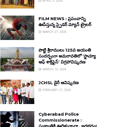
APRIL 3, 2026
FILM NEWS : ప్రపంచాన్ని
ఊపేస్తున్న స్పైడర్ మ్యాన్ ట్రైలర్
MARCH 27, 2026
పొట్టి శ్రీరాములు 125వ జయంతి
సందర్భంగా అమరావతిలో ‘స్టాచ్యూ
ఆఫ్ శాక్రిఫైస్’ విగ్రహావిష్కరణ
MARCH 16, 2026
JCHSL డైరీ ఆవిష్కరణ
FEBRUARY 27, 2026
Cyberabad Police
Commissionerate :
సంక్రాంతికి ఊరెళ్తున్నారా.. జరభద్రం!