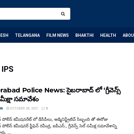
DESH
TELANGANA
FILM NEWS
BHAKTHI
HEALTH
ABOU
 IPS
abad Police News: సైబరాబాద్ లో ‘గ్రీవెన్స్
సమీక్షా సమావేశం
YA
OCTOBER 28, 2021
0
పోలీస్ కమీషనరేట్ లో డీసీపీలు, అడ్మినిస్ట్రేటివ్ సిబ్బంది తో ఈరోజు
పోలీస్ కమీషనర్ స్టీఫెన్ రవీంద్ర, ఐపీఎస్., గ్రీవెన్స్ సెల్ సమీక్ష సమావేశాన్ని
రు. ...