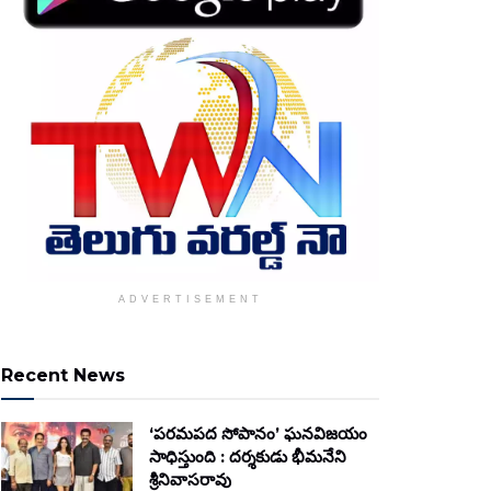
ADVERTISEMENT
Recent News
‘పరమపద సోపానం’ ఘనవిజయం
సాధిస్తుంది : దర్శకుడు భీమనేని
శ్రీనివాసరావు