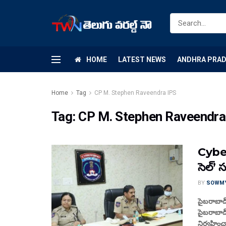
HOME
LATEST NEWS
ANDHRA PRA
Home
Tag
CP M. Stephen Raveendra IPS
Tag:
CP M. Stephen Raveendra
Cyber
సెల్’ 
BY
SOWM
సైబరాబాద్ 
సైబరాబాద్ 
నిర్వహించా