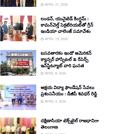
APRIL 21, 2026
లండన్, యునైటెడ్ కింగ్డమ్ :
కామన్‌వెల్త్ సెక్రటేరియట్‌తో గ్రీన్
ఇండియా చాలెంజ్ సమావేశం
APRIL 19, 2026
బసవతారకం ఇండో అమెరికన్
క్యాన్సర్ హాస్పిటల్ & రీసెర్చ్
ఇన్‌స్టిట్యూట్ వారి ఘనత
APRIL 8, 2026
అక్షయ విద్యా ఫౌండేషన్ సేవలు
ప్రశంసనీయం : డీజీపీ శివధర్ రెడ్డి
APRIL 4, 2026
దక్షిణాసియా టెక్స్‌టైల్ రాజధానిగా
తెలంగాణ