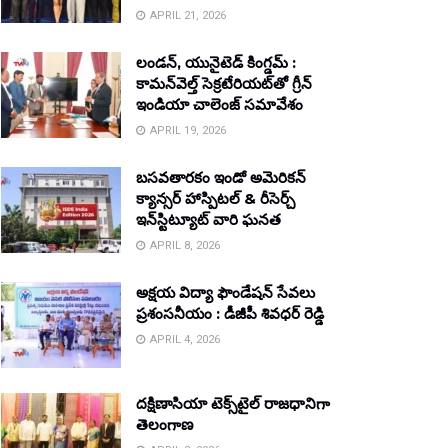
APRIL 21, 2026
లండన్, యునైటెడ్ కింగ్డమ్ :
కామన్‌వెల్త్ సెక్రటేరియట్‌తో గ్రీన్
ఇండియా చాలెంజ్ సమావేశం
APRIL 19, 2026
బసవతారకం ఇండో అమెరికన్
క్యాన్సర్ హాస్పిటల్ & రీసెర్చ్
ఇన్‌స్టిట్యూట్ వారి ఘనత
APRIL 8, 2026
అక్షయ విద్యా ఫౌండేషన్ సేవలు
ప్రశంసనీయం : డీజీపీ శివధర్ రెడ్డి
APRIL 4, 2026
దక్షిణాసియా టెక్స్‌టైల్ రాజధానిగా
తెలంగాణ