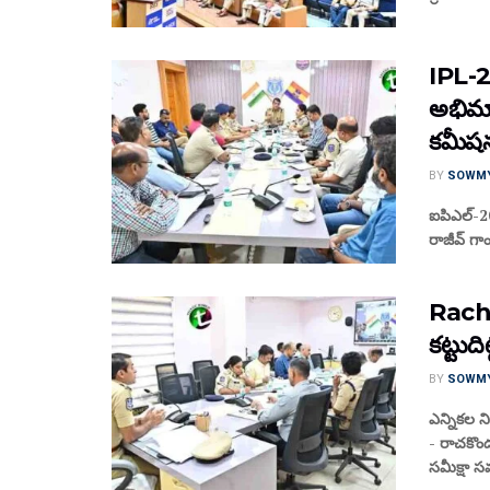
IPL-2
అభిమా
కమీషన
BY
SOWM
ఐపిఎల్-20
రాజీవ్ గా
Racha
కట్టుద
BY
SOWM
ఎన్నికల న
- రాచకొం
సమీక్షా స