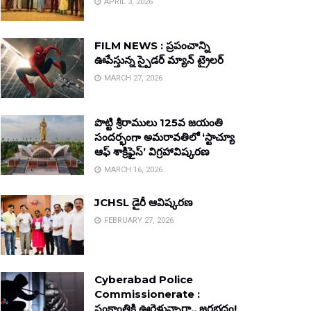
APRIL 3, 2026
FILM NEWS : ప్రపంచాన్ని
ఊపేస్తున్న స్పైడర్ మ్యాన్ ట్రైలర్
MARCH 27, 2026
పొట్టి శ్రీరాములు 125వ జయంతి
సందర్భంగా అమరావతిలో ‘స్టాచ్యూ
ఆఫ్ శాక్రిఫైస్’ విగ్రహావిష్కరణ
MARCH 16, 2026
JCHSL డైరీ ఆవిష్కరణ
FEBRUARY 27, 2026
Cyberabad Police
Commissionerate :
సంక్రాంతికి ఊరెళ్తున్నారా.. జరభద్రం!