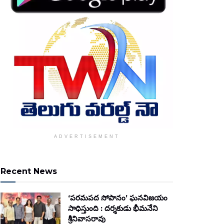
ADVERTISEMENT
Recent News
‘పరమపద సోపానం’ ఘనవిజయం
సాధిస్తుంది : దర్శకుడు భీమనేని
శ్రీనివాసరావు