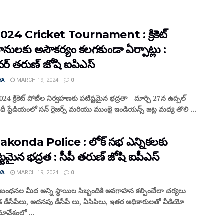
024 Cricket Tournament : క్రికెట్
నులకు అసౌకర్యం కలగకుండా ఏర్పాట్లు :
ర్ తరుణ్ జోషి ఐపిఎస్
YA
MARCH 19, 2024
0
24 క్రికెట్ పోటీల నిర్వహణకు పటిష్టమైన భద్రతా - మార్చి 27న ఉప్పల్
ంధీ స్టేడియంలో సన్ రైజర్స్ మరియు ముంబై ఇండియన్స్ జట్ల మధ్య తొలి ...
konda Police : లోక్ సభ ఎన్నికలకు
ిట్టమైన భద్రత : సీపీ తరుణ్ జోషి ఐపీఎస్
YA
MARCH 19, 2024
0
ిబంధనల మీద అన్ని స్థాయిల సిబ్బందికి అవగాహన కల్పించేలా చర్యలు
డ డీసీపీలు, అదనపు డీసీపీ లు, ఏసిపిలు, ఇతర అధికారులతో వీడియో
మావేశంలో ...