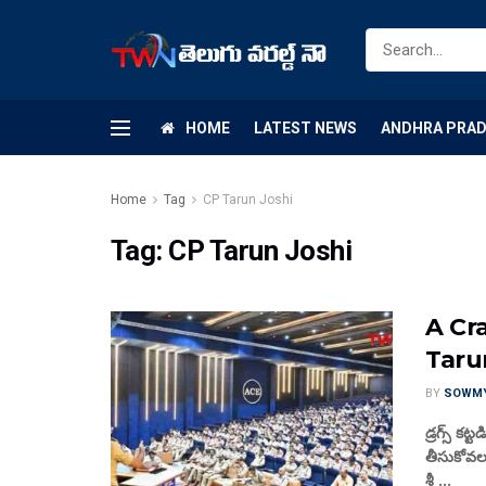
HOME
LATEST NEWS
ANDHRA PRA
Home
Tag
CP Tarun Joshi
Tag:
CP Tarun Joshi
A Cr
Taru
BY
SOWM
డ్రగ్స్ క
తీసుకోవలస
శ్రీ ...