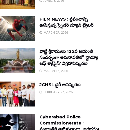
APRIL 3, 2026
FILM NEWS : ప్రపంచాన్ని
ఊపేస్తున్న స్పైడర్ మ్యాన్ ట్రైలర్
MARCH 27, 2026
పొట్టి శ్రీరాములు 125వ జయంతి
సందర్భంగా అమరావతిలో ‘స్టాచ్యూ
ఆఫ్ శాక్రిఫైస్’ విగ్రహావిష్కరణ
MARCH 16, 2026
JCHSL డైరీ ఆవిష్కరణ
FEBRUARY 27, 2026
Cyberabad Police
Commissionerate :
సంక్రాంతికి ఊరెళ్తున్నారా.. జరభద్రం!