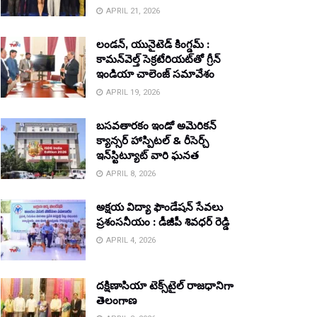
APRIL 21, 2026
లండన్, యునైటెడ్ కింగ్డమ్ :
కామన్‌వెల్త్ సెక్రటేరియట్‌తో గ్రీన్
ఇండియా చాలెంజ్ సమావేశం
APRIL 19, 2026
బసవతారకం ఇండో అమెరికన్
క్యాన్సర్ హాస్పిటల్ & రీసెర్చ్
ఇన్‌స్టిట్యూట్ వారి ఘనత
APRIL 8, 2026
అక్షయ విద్యా ఫౌండేషన్ సేవలు
ప్రశంసనీయం : డీజీపీ శివధర్ రెడ్డి
APRIL 4, 2026
దక్షిణాసియా టెక్స్‌టైల్ రాజధానిగా
తెలంగాణ