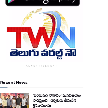
ADVERTISEMENT
Recent News
‘పరమపద సోపానం’ ఘనవిజయం
సాధిస్తుంది : దర్శకుడు భీమనేని
శ్రీనివాసరావు