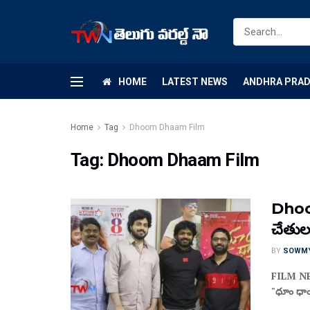
HOME
LATEST NEWS
ANDHRA PRA
Home
Tag
Dhoom Dhaam Film
Tag:
Dhoom Dhaam Film
Dhoom 
చేతుల
BY
SOWM
FILM NEWS
"ధూం ధాం"