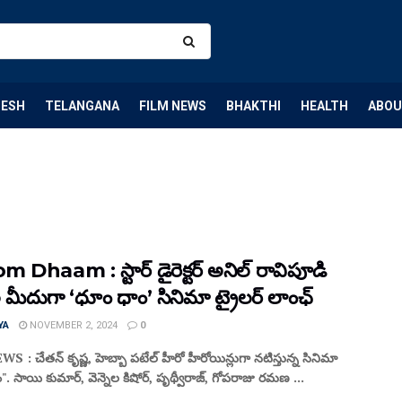
DESH
TELANGANA
FILM NEWS
BHAKTHI
HEALTH
ABOU
Dhaam : స్టార్ డైరెక్టర్ అనిల్ రావిపూడి
 మీదుగా ‘ధూం ధాం’ సినిమా ట్రైలర్ లాంఛ్
YA
NOVEMBER 2, 2024
0
 : చేతన్ కృష్ణ, హెబ్బా పటేల్ హీరో హీరోయిన్లుగా నటిస్తున్న సినిమా
. సాయి కుమార్, వెన్నెల కిషోర్, పృథ్వీరాజ్, గోపరాజు రమణ ...