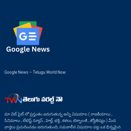
Google News – Telugu World Now
మా వెబ్ సైట్ లో ప్రస్తుతం జరుగుతున్న అన్ని విషయాల ( రాజకీయాలు ,
సినిమాలు , లేటెస్ట్ న్యూస్ , హెల్త్, భక్తి , కళలు, టెక్నాలజీ , జ్యోతిష్యం ) మీద
వార్తలు ప్రచురించడం జరుగుతుంది, సమకాలీన విషయాల పట్ల ఒక భిన్నమైన