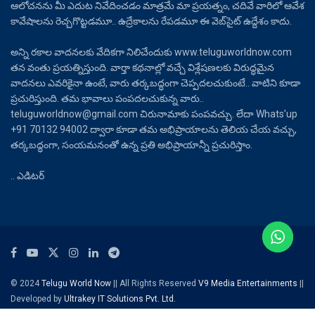
ఆలోచనను మీ ఎదుట నివేదించడం మాత్రమే మా ప్రయత్నం, చదివే వారిలో ఆవేశ
కావేషాలను రెచ్చగొట్టడమూ.. ఉద్రేకాలను రేపడమూ ఈ వెబ్‌సైట్ ఉద్దేశం కాదు.
అన్ని రకాల వాదనలకు వేదికగా నిలిచేందుకు www.teluguworldnow.com
తన వంతు ప్రయత్నిస్తుంది. వార్తా కథనాల్లో వచ్చే విశ్లేషణలకు విరుద్ధమైన
వాదనలు ఎవరికైనా ఉంటే, వారు తర్కబద్ధంగా చెప్పదలచుకుంటే.. వాటిని కూడా
ప్రచురిస్తుంది. తమ భావాలు పంపదలచుకున్న వారు..
teluguworldnow@gmail.com చిరునామాకు పంపవచ్చు. లేదా Whats’up
+91 70132 94002 ద్వారా కూడా తమ అభిప్రాయాలను తెలియ చేయ వచ్చు,
తర్కబద్ధంగా, సంయమనంతో ఉన్న ప్రతి అభిప్రాయాన్నీ ప్రచురిస్తాం.
.. ఎడిటర్
© 2024
Telugu World Now
|| All Rights Reserved
V9 Media Entertainments
||
Developed by
Ultrakey IT Solutions Pvt. Ltd.