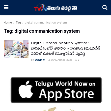
Home
Tag
digital communication system
Tag:
digital communication system
Digital Communication System :
భారతదేశంలోనే తొలిసారిగా రాచకొండ కమిషనరేట్
పరిధిలో డిజిటల్ కమ్యూనికేషన్ వ్యవస్థ
BY
SOWMYA
JANUARY 23, 2025
0