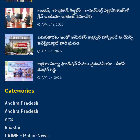
లండన్, యునైటెడ్ కింగ్డమ్ : కామన్‌వెల్త్ సెక్రటేరియట్‌తో
గ్రీన్ ఇండియా చాలెంజ్ సమావేశం
APRIL 19, 2026
బసవతారకం ఇండో అమెరికన్ క్యాన్సర్ హాస్పిటల్ & రీసెర్చ్
ఇన్‌స్టిట్యూట్ వారి ఘనత
APRIL 8, 2026
అక్షయ విద్యా ఫౌండేషన్ సేవలు ప్రశంసనీయం : డీజీపీ
శివధర్ రెడ్డి
APRIL 4, 2026
Categories
Andhra Pradesh
Andhra Pradesh
Arts
Bhakthi
CRIME – Police News