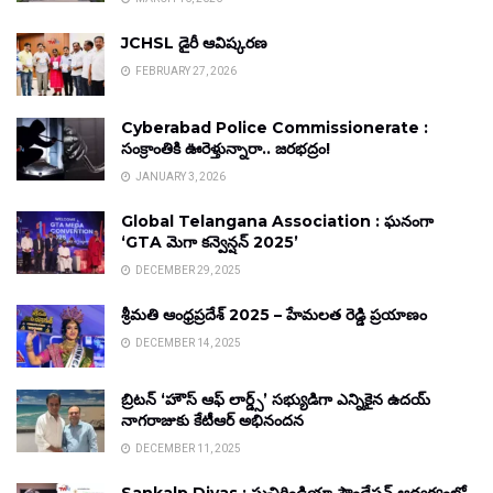
JCHSL డైరీ ఆవిష్కరణ
FEBRUARY 27, 2026
Cyberabad Police Commissionerate :
సంక్రాంతికి ఊరెళ్తున్నారా.. జరభద్రం!
JANUARY 3, 2026
Global Telangana Association : ఘనంగా
‘GTA మెగా కన్వెన్షన్ 2025’
DECEMBER 29, 2025
శ్రీమతి ఆంధ్రప్రదేశ్ 2025 – హేమలత రెడ్డి ప్రయాణం
DECEMBER 14, 2025
బ్రిటన్ ‘హౌస్ ఆఫ్ లార్డ్స్’ సభ్యుడిగా ఎన్నికైన ఉదయ్
నాగరాజుకు కేటీఆర్ అభినందన
DECEMBER 11, 2025