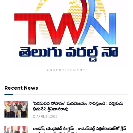
ADVERTISEMENT
Recent News
‘పరమపద సోపానం’ ఘనవిజయం సాధిస్తుంది : దర్శకుడు
భీమనేని శ్రీనివాసరావు
APRIL 21, 2026
లండన్, యునైటెడ్ కింగ్డమ్ : కామన్‌వెల్త్ సెక్రటేరియట్‌తో గ్రీన్