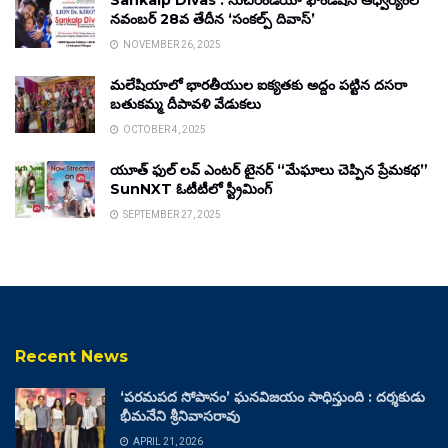
Sankalp Divas : సుచిరిండియా ఫౌండేషన్ ఆధ్వర్యంలో
నవంబర్ 28వ తేదీన ‘సంకల్ప్ దివాస్’
NOVEMBER 26, 2025
మలేషియాలో భారతీయుల ఐక్యతకు అద్దం పట్టిన దసరా
బతుకమ్మ దీపావళి వేడుకలు
OCTOBER 4, 2025
యూత్ ఫుల్ లవ్ ఎంటర్ టైనర్ “మేఘాలు చెప్పిన ప్రేమకథ”
SunNXT ఓటీటీలో స్ట్రీమింగ్
SEPTEMBER 27, 2025
Recent News
‘పరమపద సోపానం’ ఘనవిజయం సాధిస్తుంది : దర్శకుడు
భీమనేని శ్రీనివాసరావు
APRIL 21, 2026