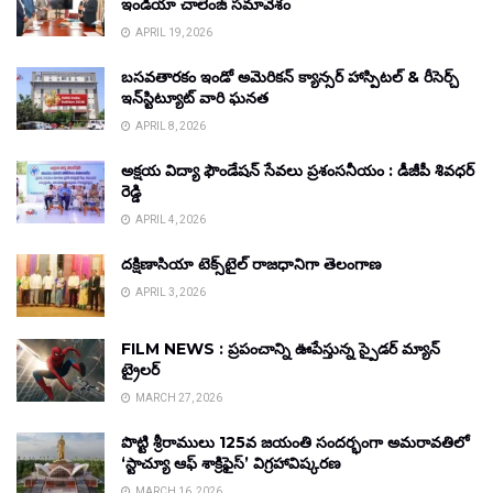
ఇండియా చాలెంజ్ సమావేశం
APRIL 19, 2026
బసవతారకం ఇండో అమెరికన్ క్యాన్సర్ హాస్పిటల్ & రీసెర్చ్
ఇన్‌స్టిట్యూట్ వారి ఘనత
APRIL 8, 2026
అక్షయ విద్యా ఫౌండేషన్ సేవలు ప్రశంసనీయం : డీజీపీ శివధర్
రెడ్డి
APRIL 4, 2026
దక్షిణాసియా టెక్స్‌టైల్ రాజధానిగా తెలంగాణ
APRIL 3, 2026
FILM NEWS : ప్రపంచాన్ని ఊపేస్తున్న స్పైడర్ మ్యాన్
ట్రైలర్
MARCH 27, 2026
పొట్టి శ్రీరాములు 125వ జయంతి సందర్భంగా అమరావతిలో
‘స్టాచ్యూ ఆఫ్ శాక్రిఫైస్’ విగ్రహావిష్కరణ
MARCH 16, 2026