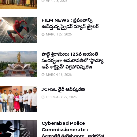
APRIL 3, 2026
FILM NEWS : ప్రపంచాన్ని
ఊపేస్తున్న స్పైడర్ మ్యాన్ ట్రైలర్
MARCH 27, 2026
పొట్టి శ్రీరాములు 125వ జయంతి
సందర్భంగా అమరావతిలో ‘స్టాచ్యూ
ఆఫ్ శాక్రిఫైస్’ విగ్రహావిష్కరణ
MARCH 16, 2026
JCHSL డైరీ ఆవిష్కరణ
FEBRUARY 27, 2026
Cyberabad Police
Commissionerate :
సంక్రాంతికి ఊరెళ్తున్నారా.. జరభద్రం!