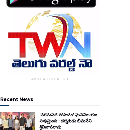
ADVERTISEMENT
Recent News
‘పరమపద సోపానం’ ఘనవిజయం
సాధిస్తుంది : దర్శకుడు భీమనేని
శ్రీనివాసరావు