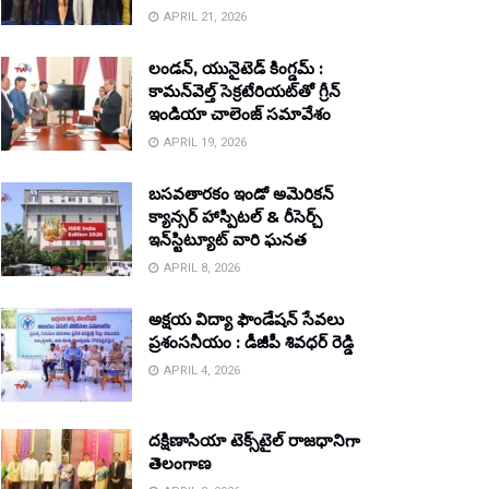
APRIL 21, 2026
లండన్, యునైటెడ్ కింగ్డమ్ :
కామన్‌వెల్త్ సెక్రటేరియట్‌తో గ్రీన్
ఇండియా చాలెంజ్ సమావేశం
APRIL 19, 2026
బసవతారకం ఇండో అమెరికన్
క్యాన్సర్ హాస్పిటల్ & రీసెర్చ్
ఇన్‌స్టిట్యూట్ వారి ఘనత
APRIL 8, 2026
అక్షయ విద్యా ఫౌండేషన్ సేవలు
ప్రశంసనీయం : డీజీపీ శివధర్ రెడ్డి
APRIL 4, 2026
దక్షిణాసియా టెక్స్‌టైల్ రాజధానిగా
తెలంగాణ