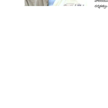
హిలేరియస్
దర్శకత్వం 