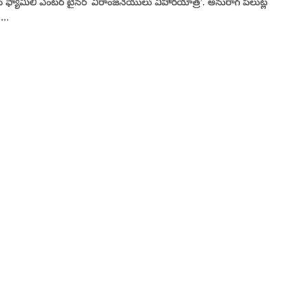
 ఫ్యామిలీ ఎంటర్ టైనర్ ‘వీరాంజనేయులు విహారయాత్ర’. అనురాగ్‌ పలుట్ల
...