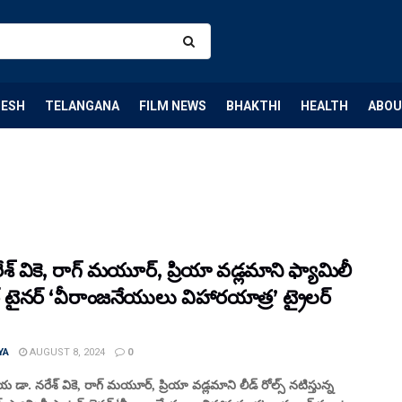
DESH
TELANGANA
FILM NEWS
BHAKTHI
HEALTH
ABOU
ేశ్ వికె, రాగ్‌ మయూర్‌, ప్రియా వడ్లమాని ఫ్యామిలీ
 టైనర్ ‘వీరాంజనేయులు విహారయాత్ర’ ట్రైలర్
YA
AUGUST 8, 2024
0
ా. నరేశ్ వికె, రాగ్‌ మయూర్‌, ప్రియా వడ్లమాని లీడ్ రోల్స్ నటిస్తున్న