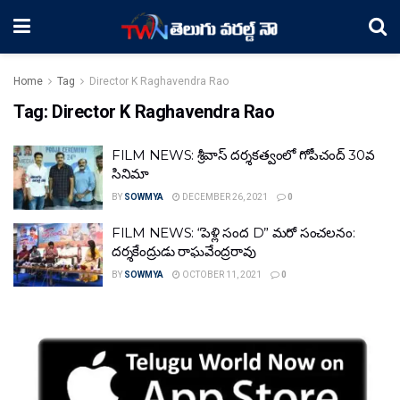
Home
Tag
Director K Raghavendra Rao
Tag:
Director K Raghavendra Rao
FILM NEWS: శ్రీవాస్ దర్శకత్వంలో గోపీచంద్ 30వ
సినిమా
BY
SOWMYA
DECEMBER 26, 2021
0
FILM NEWS: “పెళ్లి సంద D” మరో సంచలనం:
దర్శకేంద్రుడు రాఘవేంద్రరావు
BY
SOWMYA
OCTOBER 11, 2021
0