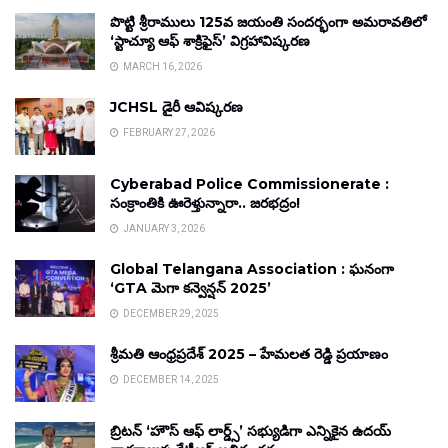
పొట్టి శ్రీరాములు 125వ జయంతి సందర్భంగా అమరావతిలో
‘స్టాచ్యూ ఆఫ్ శాక్రిఫైస్’ విగ్రహావిష్కరణ
MARCH 16, 2026
JCHSL డైరీ ఆవిష్కరణ
FEBRUARY 27, 2026
Cyberabad Police Commissionerate :
సంక్రాంతికి ఊరెళ్తున్నారా.. జరభద్రం!
JANUARY 3, 2026
Global Telangana Association : ఘనంగా
‘GTA మెగా కన్వెన్షన్ 2025’
DECEMBER 29, 2025
శ్రీమతి ఆంధ్రప్రదేశ్ 2025 – హేమలత రెడ్డి ప్రయాణం
DECEMBER 14, 2025
బ్రిటన్ ‘హౌస్ ఆఫ్ లార్డ్స్’ సభ్యుడిగా ఎన్నికైన ఉదయ్