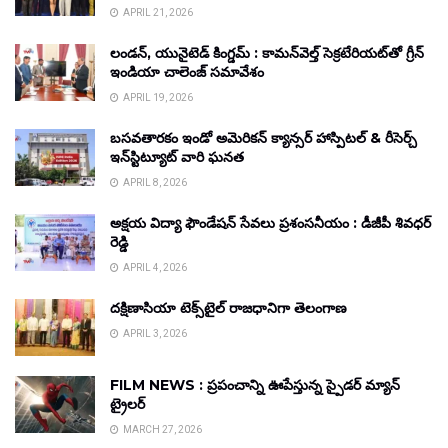
APRIL 21, 2026
లండన్, యునైటెడ్ కింగ్డమ్ : కామన్‌వెల్త్ సెక్రటేరియట్‌తో గ్రీన్
ఇండియా చాలెంజ్ సమావేశం
APRIL 19, 2026
బసవతారకం ఇండో అమెరికన్ క్యాన్సర్ హాస్పిటల్ & రీసెర్చ్
ఇన్‌స్టిట్యూట్ వారి ఘనత
APRIL 8, 2026
అక్షయ విద్యా ఫౌండేషన్ సేవలు ప్రశంసనీయం : డీజీపీ శివధర్
రెడ్డి
APRIL 4, 2026
దక్షిణాసియా టెక్స్‌టైల్ రాజధానిగా తెలంగాణ
APRIL 3, 2026
FILM NEWS : ప్రపంచాన్ని ఊపేస్తున్న స్పైడర్ మ్యాన్
ట్రైలర్
MARCH 27, 2026