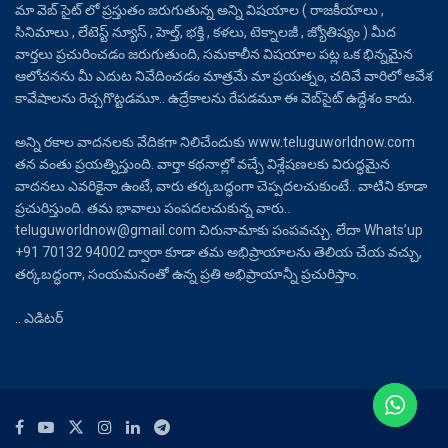
మా వెబ్ సైట్ లో ప్రస్తుతం జరుగుతున్న అన్ని విషయాల ( రాజకీయాలు ,
సినిమాలు , లేటెస్ట్ న్యూస్ , హెల్త్, భక్తి , కళలు, టెక్నాలజీ , జ్యోతిష్యం ) మీద
వార్తలు ప్రచురించడం జరుగుతుంది, సమకాలీన విషయాల పట్ల ఒక భిన్నమైన
ఆలోచనను మీ ఎదుట నివేదించడం మాత్రమే మా ప్రయత్నం, చదివే వారిలో ఆవేశ
కావేషాలను రెచ్చగొట్టడమూ.. ఉద్రేకాలను రేపడమూ ఈ వెబ్‌సైట్ ఉద్దేశం కాదు.
అన్ని రకాల వాదనలకు వేదికగా నిలిచేందుకు www.teluguworldnow.com
తన వంతు ప్రయత్నిస్తుంది. వార్తా కథనాల్లో వచ్చే విశ్లేషణలకు విరుద్ధమైన
వాదనలు ఎవరికైనా ఉంటే, వారు తర్కబద్ధంగా చెప్పదలచుకుంటే.. వాటిని కూడా
ప్రచురిస్తుంది. తమ భావాలు పంపదలచుకున్న వారు..
teluguworldnow@gmail.com చిరునామాకు పంపవచ్చు. లేదా Whats’up
+91 70132 94002 ద్వారా కూడా తమ అభిప్రాయాలను తెలియ చేయ వచ్చు,
తర్కబద్ధంగా, సంయమనంతో ఉన్న ప్రతి అభిప్రాయాన్నీ ప్రచురిస్తాం.
.. ఎడిటర్