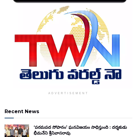
ADVERTISEMENT
Recent News
‘పరమపద సోపానం’ ఘనవిజయం సాధిస్తుంది : దర్శకుడు
భీమనేని శ్రీనివాసరావు