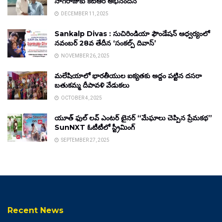
నాగరాజుకు కేటీఆర్ అభినందన
DECEMBER 11, 2025
Sankalp Divas : సుచిరిండియా ఫౌండేషన్ ఆధ్వర్యంలో
నవంబర్ 28వ తేదీన ‘సంకల్ప్ దివాస్’
NOVEMBER 26, 2025
మలేషియాలో భారతీయుల ఐక్యతకు అద్దం పట్టిన దసరా
బతుకమ్మ దీపావళి వేడుకలు
OCTOBER 4, 2025
యూత్ ఫుల్ లవ్ ఎంటర్ టైనర్ “మేఘాలు చెప్పిన ప్రేమకథ”
SunNXT ఓటీటీలో స్ట్రీమింగ్
SEPTEMBER 27, 2025
Recent News