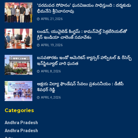
‘పరమపద సోపానం’ ఘనవిజయం సాధిస్తుంది : దర్శకుడు
భీమనేని శ్రీనివాసరావు
APRIL 21, 2026
లండన్, యునైటెడ్ కింగ్డమ్ : కామన్‌వెల్త్ సెక్రటేరియట్‌తో
గ్రీన్ ఇండియా చాలెంజ్ సమావేశం
APRIL 19, 2026
బసవతారకం ఇండో అమెరికన్ క్యాన్సర్ హాస్పిటల్ & రీసెర్చ్
ఇన్‌స్టిట్యూట్ వారి ఘనత
APRIL 8, 2026
అక్షయ విద్యా ఫౌండేషన్ సేవలు ప్రశంసనీయం : డీజీపీ
శివధర్ రెడ్డి
APRIL 4, 2026
Categories
Andhra Pradesh
Andhra Pradesh