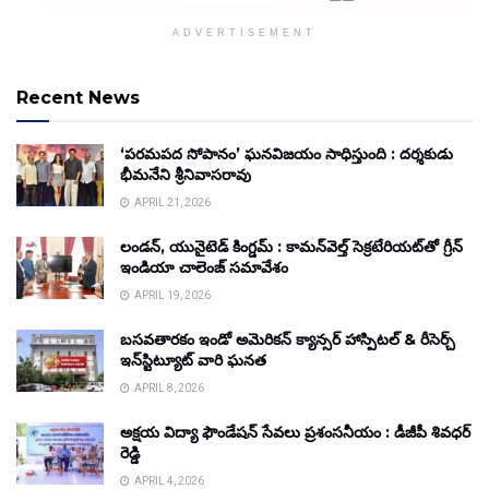
ADVERTISEMENT
Recent News
‘పరమపద సోపానం’ ఘనవిజయం సాధిస్తుంది : దర్శకుడు
భీమనేని శ్రీనివాసరావు
APRIL 21, 2026
లండన్, యునైటెడ్ కింగ్డమ్ : కామన్‌వెల్త్ సెక్రటేరియట్‌తో గ్రీన్
ఇండియా చాలెంజ్ సమావేశం
APRIL 19, 2026
బసవతారకం ఇండో అమెరికన్ క్యాన్సర్ హాస్పిటల్ & రీసెర్చ్
ఇన్‌స్టిట్యూట్ వారి ఘనత
APRIL 8, 2026
అక్షయ విద్యా ఫౌండేషన్ సేవలు ప్రశంసనీయం : డీజీపీ శివధర్
రెడ్డి
APRIL 4, 2026