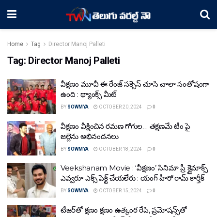
Home
Tag
Director Manoj Palleti
Tag:
Director Manoj Palleti
వీక్షణం మూవీ ఈ రేంజ్ సక్సెస్ చూసి చాలా సంతోషంగా
ఉంది : థ్యాంక్స్ మీట్
BY
SOWMYA
OCTOBER 20, 2024
0
వీక్షణం వీక్షించిన రమణ గోగుల… తక్షణమే టీం పై
జల్లెను అభినందనలు
BY
SOWMYA
OCTOBER 18, 2024
0
Veekshanam Movie : ‘వీక్షణం’ సినిమా ప్రీ క్లైమాక్స్
ఎవ్వరూ ఎక్స్ పెక్ట్ చేయలేరు : యంగ్ హీరో రామ్ కార్తీక్
BY
SOWMYA
OCTOBER 15, 2024
0
టీజర్‌తో క్షణం క్షణం ఉత్కంఠ రేపి, ప్రమోషన్స్‌తో