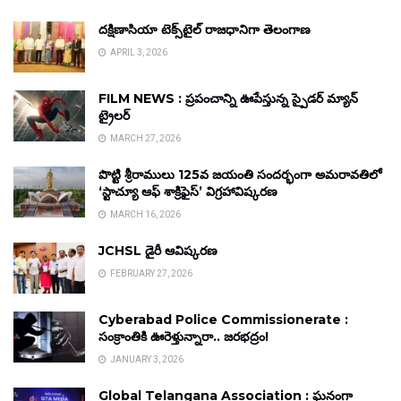
దక్షిణాసియా టెక్స్‌టైల్ రాజధానిగా తెలంగాణ
APRIL 3, 2026
FILM NEWS : ప్రపంచాన్ని ఊపేస్తున్న స్పైడర్ మ్యాన్
ట్రైలర్
MARCH 27, 2026
పొట్టి శ్రీరాములు 125వ జయంతి సందర్భంగా అమరావతిలో
‘స్టాచ్యూ ఆఫ్ శాక్రిఫైస్’ విగ్రహావిష్కరణ
MARCH 16, 2026
JCHSL డైరీ ఆవిష్కరణ
FEBRUARY 27, 2026
Cyberabad Police Commissionerate :
సంక్రాంతికి ఊరెళ్తున్నారా.. జరభద్రం!
JANUARY 3, 2026
Global Telangana Association : ఘనంగా