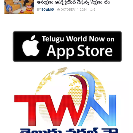
అనుక్షణం ఆసక్తి క్రియేట్ చేస్తున్న ‘వీక్షణం’ టీం
BY
SOWMYA
OCTOBER 11, 2024
0