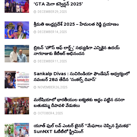
‘GTA మెగా కన్వెన్షన్ 2025’
DECEMBER 29, 2025
శ్రీమతి ఆంధ్రప్రదేశ్ 2025 – హేమలత రెడ్డి ప్రయాణం
DECEMBER 14, 2025
బ్రిటన్ ‘హౌస్ ఆఫ్ లార్డ్స్’ సభ్యుడిగా ఎన్నికైన ఉదయ్
నాగరాజుకు కేటీఆర్ అభినందన
DECEMBER 11, 2025
Sankalp Divas : సుచిరిండియా ఫౌండేషన్ ఆధ్వర్యంలో
నవంబర్ 28వ తేదీన ‘సంకల్ప్ దివాస్’
NOVEMBER 26, 2025
మలేషియాలో భారతీయుల ఐక్యతకు అద్దం పట్టిన దసరా
బతుకమ్మ దీపావళి వేడుకలు
OCTOBER 4, 2025
యూత్ ఫుల్ లవ్ ఎంటర్ టైనర్ “మేఘాలు చెప్పిన ప్రేమకథ”
SunNXT ఓటీటీలో స్ట్రీమింగ్