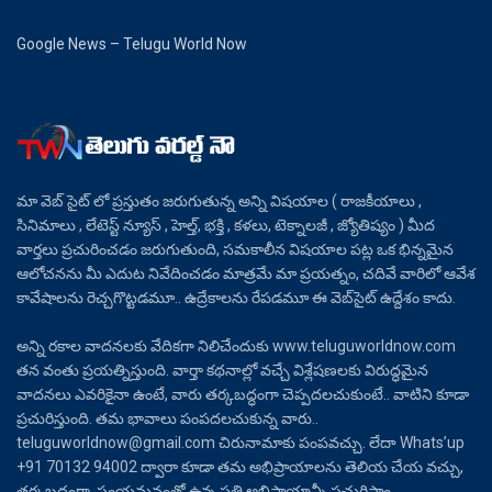
Google News – Telugu World Now
మా వెబ్ సైట్ లో ప్రస్తుతం జరుగుతున్న అన్ని విషయాల ( రాజకీయాలు ,
సినిమాలు , లేటెస్ట్ న్యూస్ , హెల్త్, భక్తి , కళలు, టెక్నాలజీ , జ్యోతిష్యం ) మీద
వార్తలు ప్రచురించడం జరుగుతుంది, సమకాలీన విషయాల పట్ల ఒక భిన్నమైన
ఆలోచనను మీ ఎదుట నివేదించడం మాత్రమే మా ప్రయత్నం, చదివే వారిలో ఆవేశ
కావేషాలను రెచ్చగొట్టడమూ.. ఉద్రేకాలను రేపడమూ ఈ వెబ్‌సైట్ ఉద్దేశం కాదు.
అన్ని రకాల వాదనలకు వేదికగా నిలిచేందుకు www.teluguworldnow.com
తన వంతు ప్రయత్నిస్తుంది. వార్తా కథనాల్లో వచ్చే విశ్లేషణలకు విరుద్ధమైన
వాదనలు ఎవరికైనా ఉంటే, వారు తర్కబద్ధంగా చెప్పదలచుకుంటే.. వాటిని కూడా
ప్రచురిస్తుంది. తమ భావాలు పంపదలచుకున్న వారు..
teluguworldnow@gmail.com చిరునామాకు పంపవచ్చు. లేదా Whats’up
+91 70132 94002 ద్వారా కూడా తమ అభిప్రాయాలను తెలియ చేయ వచ్చు,
తర్కబద్ధంగా, సంయమనంతో ఉన్న ప్రతి అభిప్రాయాన్నీ ప్రచురిస్తాం.