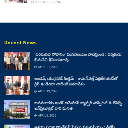
SEPTEMBER 27, 2025
Recent News
‘పరమపద సోపానం’ ఘనవిజయం సాధిస్తుంది : దర్శకుడు
భీమనేని శ్రీనివాసరావు
APRIL 21, 2026
లండన్, యునైటెడ్ కింగ్డమ్ : కామన్‌వెల్త్ సెక్రటేరియట్‌తో
గ్రీన్ ఇండియా చాలెంజ్ సమావేశం
APRIL 19, 2026
బసవతారకం ఇండో అమెరికన్ క్యాన్సర్ హాస్పిటల్ & రీసెర్చ్
ఇన్‌స్టిట్యూట్ వారి ఘనత
APRIL 8, 2026
అక్షయ విద్యా ఫౌండేషన్ సేవలు ప్రశంసనీయం : డీజీపీ