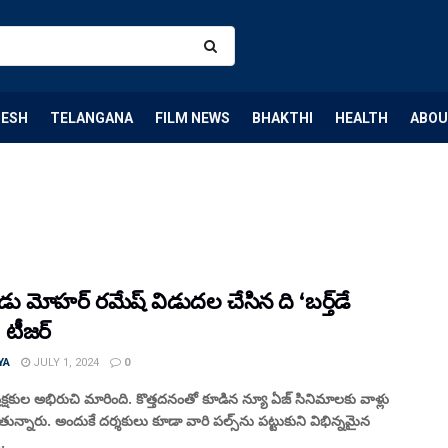
DESH
TELANGANA
FILM NEWS
BHAKTHI
HEALTH
ABOU
ుడు మోహ‌ర్ ర‌మేష్ విడుద‌ల చేసిన ది ‘బ‌ర్త్‌డే
టీజ‌ర్
YA
JULY 1, 2024
0
ప్రేక్ష‌కుల అభిరుచి మారింది. కొత్త‌ద‌నంతో కూడిన న్యూ ఏజ్ సినిమాల‌కు వాళ్లు
ుతున్నారు. అందుకే ద‌ర్శ‌కులు కూడా వారి ప‌ల్స్‌ను ప‌ట్టుకుని విభిన్న‌మైన
..