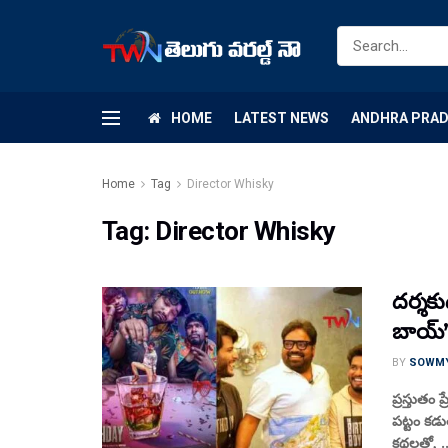
HOME
LATEST NEWS
ANDHRA PRA
Home
Tag
Director Whisky
Tag:
Director Whisky
ద‌ర్శ‌క
బాయ్’ 
BY
SOWM
ప్రస్తుతం 
ప‌ట్టం క‌డ
క‌థ‌ల‌తో, .