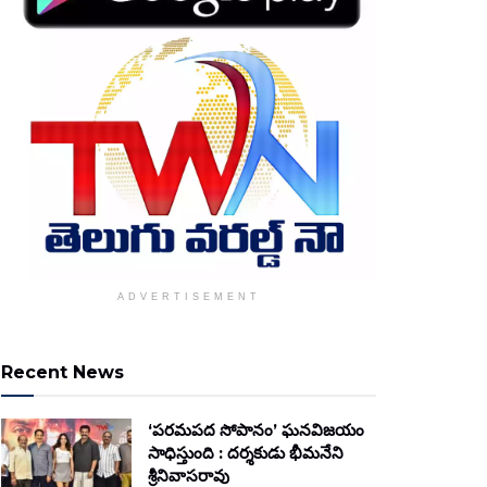
ADVERTISEMENT
Recent News
‘పరమపద సోపానం’ ఘనవిజయం
సాధిస్తుంది : దర్శకుడు భీమనేని
శ్రీనివాసరావు