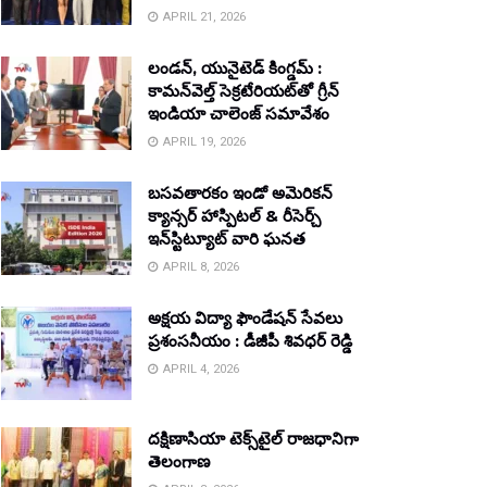
APRIL 21, 2026
లండన్, యునైటెడ్ కింగ్డమ్ :
కామన్‌వెల్త్ సెక్రటేరియట్‌తో గ్రీన్
ఇండియా చాలెంజ్ సమావేశం
APRIL 19, 2026
బసవతారకం ఇండో అమెరికన్
క్యాన్సర్ హాస్పిటల్ & రీసెర్చ్
ఇన్‌స్టిట్యూట్ వారి ఘనత
APRIL 8, 2026
అక్షయ విద్యా ఫౌండేషన్ సేవలు
ప్రశంసనీయం : డీజీపీ శివధర్ రెడ్డి
APRIL 4, 2026
దక్షిణాసియా టెక్స్‌టైల్ రాజధానిగా
తెలంగాణ