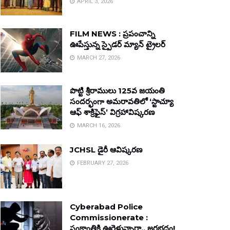
APRIL 3, 2026
FILM NEWS : ప్రపంచాన్ని
ఊపేస్తున్న స్పైడర్ మ్యాన్ ట్రైలర్
MARCH 27, 2026
పొట్టి శ్రీరాములు 125వ జయంతి
సందర్భంగా అమరావతిలో ‘స్టాచ్యూ
ఆఫ్ శాక్రిఫైస్’ విగ్రహావిష్కరణ
MARCH 16, 2026
JCHSL డైరీ ఆవిష్కరణ
FEBRUARY 27, 2026
Cyberabad Police
Commissionerate :
సంక్రాంతికి ఊరెళ్తున్నారా.. జరభద్రం!