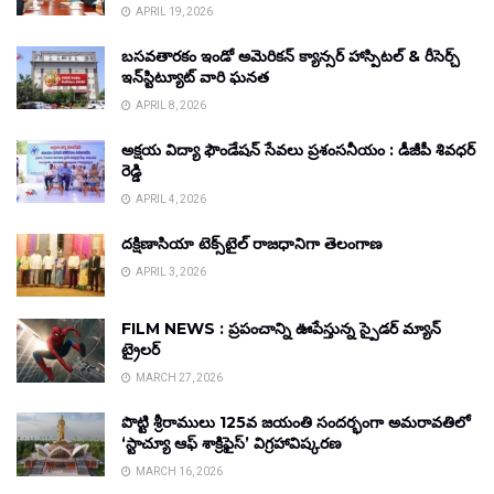
APRIL 19, 2026
బసవతారకం ఇండో అమెరికన్ క్యాన్సర్ హాస్పిటల్ & రీసెర్చ్
ఇన్‌స్టిట్యూట్ వారి ఘనత
APRIL 8, 2026
అక్షయ విద్యా ఫౌండేషన్ సేవలు ప్రశంసనీయం : డీజీపీ శివధర్
రెడ్డి
APRIL 4, 2026
దక్షిణాసియా టెక్స్‌టైల్ రాజధానిగా తెలంగాణ
APRIL 3, 2026
FILM NEWS : ప్రపంచాన్ని ఊపేస్తున్న స్పైడర్ మ్యాన్
ట్రైలర్
MARCH 27, 2026
పొట్టి శ్రీరాములు 125వ జయంతి సందర్భంగా అమరావతిలో
‘స్టాచ్యూ ఆఫ్ శాక్రిఫైస్’ విగ్రహావిష్కరణ
MARCH 16, 2026