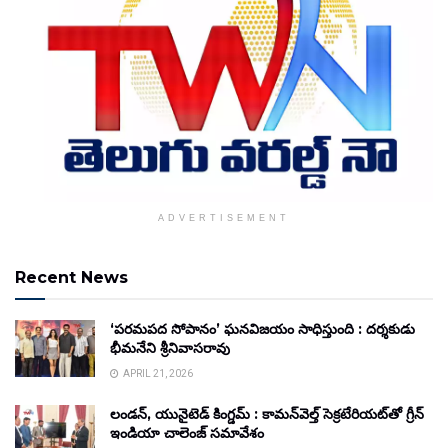
ADVERTISEMENT
Recent News
‘పరమపద సోపానం’ ఘనవిజయం సాధిస్తుంది : దర్శకుడు
భీమనేని శ్రీనివాసరావు
APRIL 21, 2026
లండన్, యునైటెడ్ కింగ్డమ్ : కామన్‌వెల్త్ సెక్రటేరియట్‌తో గ్రీన్
ఇండియా చాలెంజ్ సమావేశం