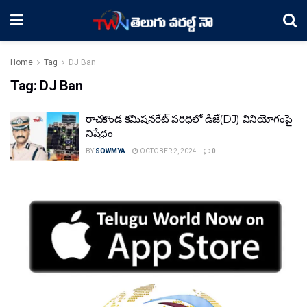
Home
Tag
DJ Ban
Tag:
DJ Ban
రాచకొండ కమిషనరేట్ పరిధిలో డీజే(DJ) వినియోగంపై
నిషేధం
BY
SOWMYA
OCTOBER 2, 2024
0