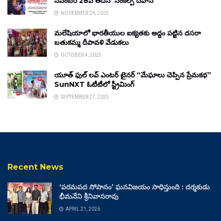
నవంబర్ 28వ తేదీన ‘సంకల్ప్ దివాస్’
NOVEMBER 26, 2025
మలేషియాలో భారతీయుల ఐక్యతకు అద్దం పట్టిన దసరా
బతుకమ్మ దీపావళి వేడుకలు
OCTOBER 4, 2025
యూత్ ఫుల్ లవ్ ఎంటర్ టైనర్ “మేఘాలు చెప్పిన ప్రేమకథ”
SunNXT ఓటీటీలో స్ట్రీమింగ్
SEPTEMBER 27, 2025
Recent News
‘పరమపద సోపానం’ ఘనవిజయం సాధిస్తుంది : దర్శకుడు
భీమనేని శ్రీనివాసరావు
APRIL 21, 2026