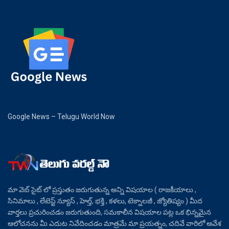
Google News – Telugu World Now
మా వెబ్ సైట్ లో ప్రస్తుతం జరుగుతున్న అన్ని విషయాల ( రాజకీయాలు ,
సినిమాలు , లేటెస్ట్ న్యూస్ , హెల్త్, భక్తి , కళలు, టెక్నాలజీ , జ్యోతిష్యం ) మీద
వార్తలు ప్రచురించడం జరుగుతుంది, సమకాలీన విషయాల పట్ల ఒక భిన్నమైన
ఆలోచనను మీ ఎదుట నివేదించడం మాత్రమే మా ప్రయత్నం, చదివే వారిలో ఆవేశ