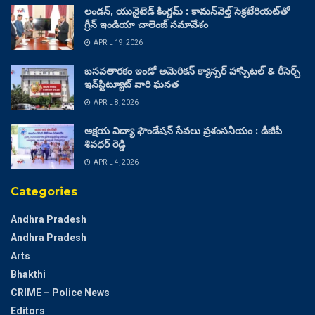
లండన్, యునైటెడ్ కింగ్డమ్ : కామన్‌వెల్త్ సెక్రటేరియట్‌తో
గ్రీన్ ఇండియా చాలెంజ్ సమావేశం
APRIL 19, 2026
బసవతారకం ఇండో అమెరికన్ క్యాన్సర్ హాస్పిటల్ & రీసెర్చ్
ఇన్‌స్టిట్యూట్ వారి ఘనత
APRIL 8, 2026
అక్షయ విద్యా ఫౌండేషన్ సేవలు ప్రశంసనీయం : డీజీపీ
శివధర్ రెడ్డి
APRIL 4, 2026
Categories
Andhra Pradesh
Andhra Pradesh
Arts
Bhakthi
CRIME – Police News
Editors