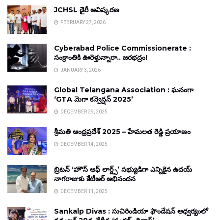
JCHSL డైరీ ఆవిష్కరణ
FEBRUARY 27, 2026
Cyberabad Police Commissionerate :
సంక్రాంతికి ఊరెళ్తున్నారా.. జరభద్రం!
JANUARY 3, 2026
Global Telangana Association : ఘనంగా
‘GTA మెగా కన్వెన్షన్ 2025’
DECEMBER 29, 2025
శ్రీమతి ఆంధ్రప్రదేశ్ 2025 – హేమలత రెడ్డి ప్రయాణం
DECEMBER 14, 2025
బ్రిటన్ ‘హౌస్ ఆఫ్ లార్డ్స్’ సభ్యుడిగా ఎన్నికైన ఉదయ్
నాగరాజుకు కేటీఆర్ అభినందన
DECEMBER 11, 2025
Sankalp Divas : సుచిరిండియా ఫౌండేషన్ ఆధ్వర్యంలో