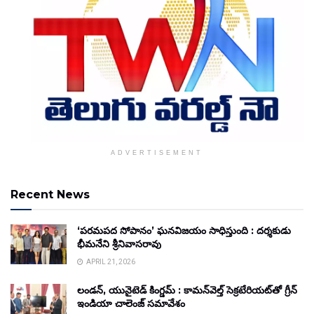
ADVERTISEMENT
Recent News
‘పరమపద సోపానం’ ఘనవిజయం సాధిస్తుంది : దర్శకుడు
భీమనేని శ్రీనివాసరావు
APRIL 21, 2026
లండన్, యునైటెడ్ కింగ్డమ్ : కామన్‌వెల్త్ సెక్రటేరియట్‌తో గ్రీన్
ఇండియా చాలెంజ్ సమావేశం