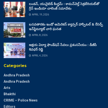
లండన్, యునైటెడ్ కింగ్డమ్ : కామన్‌వెల్త్ సెక్రటేరియట్‌తో
గ్రీన్ ఇండియా చాలెంజ్ సమావేశం
APRIL 19, 2026
బసవతారకం ఇండో అమెరికన్ క్యాన్సర్ హాస్పిటల్ & రీసెర్చ్
ఇన్‌స్టిట్యూట్ వారి ఘనత
APRIL 8, 2026
అక్షయ విద్యా ఫౌండేషన్ సేవలు ప్రశంసనీయం : డీజీపీ
శివధర్ రెడ్డి
APRIL 4, 2026
Categories
Andhra Pradesh
Andhra Pradesh
Arts
Bhakthi
CRIME – Police News
Editors