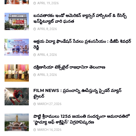
APRIL 19, 2026
బసవతారకం ఇండో అమెరికన్ క్యాన్సర్ హాస్పిటల్ & రీసెర్చ్
ఇన్‌స్టిట్యూట్ వారి ఘనత
APRIL 8, 2026
అక్షయ విద్యా ఫౌండేషన్ సేవలు ప్రశంసనీయం : డీజీపీ శివధర్
రెడ్డి
APRIL 4, 2026
దక్షిణాసియా టెక్స్‌టైల్ రాజధానిగా తెలంగాణ
APRIL 3, 2026
FILM NEWS : ప్రపంచాన్ని ఊపేస్తున్న స్పైడర్ మ్యాన్
ట్రైలర్
MARCH 27, 2026
పొట్టి శ్రీరాములు 125వ జయంతి సందర్భంగా అమరావతిలో
‘స్టాచ్యూ ఆఫ్ శాక్రిఫైస్’ విగ్రహావిష్కరణ
MARCH 16, 2026