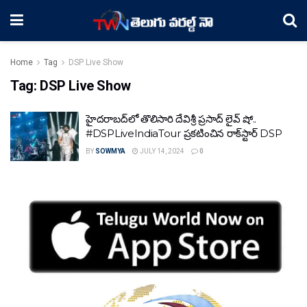
Home
Tag
DSP Live Show
Tag:
DSP Live Show
హైదరాబద్‌లో తొలిసారి దేవిశ్రీ ప్రసాద్ లైవ్ షో..
#DSPLiveIndiaTour ప్రకటించిన రాక్‌స్టార్ DSP
BY
SOWMYA
JULY 14, 2024
0