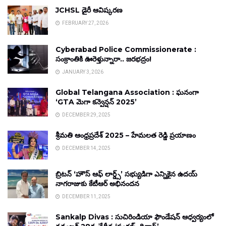
JCHSL డైరీ ఆవిష్కరణ
FEBRUARY 27, 2026
Cyberabad Police Commissionerate :
సంక్రాంతికి ఊరెళ్తున్నారా.. జరభద్రం!
JANUARY 3, 2026
Global Telangana Association : ఘనంగా
‘GTA మెగా కన్వెన్షన్ 2025’
DECEMBER 29, 2025
శ్రీమతి ఆంధ్రప్రదేశ్ 2025 – హేమలత రెడ్డి ప్రయాణం
DECEMBER 14, 2025
బ్రిటన్ ‘హౌస్ ఆఫ్ లార్డ్స్’ సభ్యుడిగా ఎన్నికైన ఉదయ్
నాగరాజుకు కేటీఆర్ అభినందన
DECEMBER 11, 2025
Sankalp Divas : సుచిరిండియా ఫౌండేషన్ ఆధ్వర్యంలో