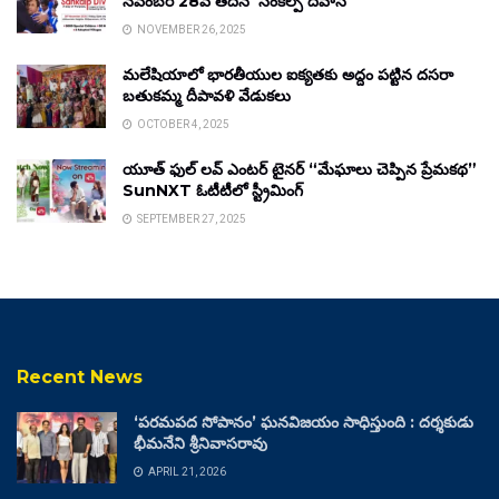
నవంబర్ 28వ తేదీన ‘సంకల్ప్ దివాస్’
NOVEMBER 26, 2025
మలేషియాలో భారతీయుల ఐక్యతకు అద్దం పట్టిన దసరా
బతుకమ్మ దీపావళి వేడుకలు
OCTOBER 4, 2025
యూత్ ఫుల్ లవ్ ఎంటర్ టైనర్ “మేఘాలు చెప్పిన ప్రేమకథ”
SunNXT ఓటీటీలో స్ట్రీమింగ్
SEPTEMBER 27, 2025
Recent News
‘పరమపద సోపానం’ ఘనవిజయం సాధిస్తుంది : దర్శకుడు
భీమనేని శ్రీనివాసరావు
APRIL 21, 2026