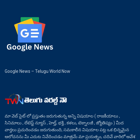
Google News – Telugu World Now
మా వెబ్ సైట్ లో ప్రస్తుతం జరుగుతున్న అన్ని విషయాల ( రాజకీయాలు ,
సినిమాలు , లేటెస్ట్ న్యూస్ , హెల్త్, భక్తి , కళలు, టెక్నాలజీ , జ్యోతిష్యం ) మీద
వార్తలు ప్రచురించడం జరుగుతుంది, సమకాలీన విషయాల పట్ల ఒక భిన్నమైన
ఆలోచనను మీ ఎదుట నివేదించడం మాత్రమే మా ప్రయత్నం, చదివే వారిలో ఆవేశ