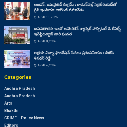
లండన్, యునైటెడ్ కింగ్డమ్ : కామన్‌వెల్త్ సెక్రటేరియట్‌తో
గ్రీన్ ఇండియా చాలెంజ్ సమావేశం
APRIL 19, 2026
బసవతారకం ఇండో అమెరికన్ క్యాన్సర్ హాస్పిటల్ & రీసెర్చ్
ఇన్‌స్టిట్యూట్ వారి ఘనత
APRIL 8, 2026
అక్షయ విద్యా ఫౌండేషన్ సేవలు ప్రశంసనీయం : డీజీపీ
శివధర్ రెడ్డి
APRIL 4, 2026
Categories
Andhra Pradesh
Andhra Pradesh
Arts
Bhakthi
CRIME – Police News
Editors