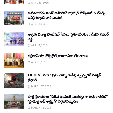
APRIL 19, 2026
బసవతారకం ఇండో అమెరికన్ క్యాన్సర్ హాస్పిటల్ & రీసెర్చ్
ఇన్‌స్టిట్యూట్ వారి ఘనత
APRIL 8, 2026
అక్షయ విద్యా ఫౌండేషన్ సేవలు ప్రశంసనీయం : డీజీపీ శివధర్
రెడ్డి
APRIL 4, 2026
దక్షిణాసియా టెక్స్‌టైల్ రాజధానిగా తెలంగాణ
APRIL 3, 2026
FILM NEWS : ప్రపంచాన్ని ఊపేస్తున్న స్పైడర్ మ్యాన్
ట్రైలర్
MARCH 27, 2026
పొట్టి శ్రీరాములు 125వ జయంతి సందర్భంగా అమరావతిలో
‘స్టాచ్యూ ఆఫ్ శాక్రిఫైస్’ విగ్రహావిష్కరణ
MARCH 16, 2026