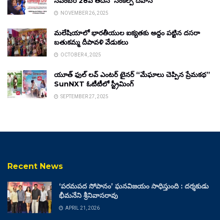
నవంబర్ 28వ తేదీన ‘సంకల్ప్ దివాస్’
NOVEMBER 26, 2025
మలేషియాలో భారతీయుల ఐక్యతకు అద్దం పట్టిన దసరా
బతుకమ్మ దీపావళి వేడుకలు
OCTOBER 4, 2025
యూత్ ఫుల్ లవ్ ఎంటర్ టైనర్ “మేఘాలు చెప్పిన ప్రేమకథ”
SunNXT ఓటీటీలో స్ట్రీమింగ్
SEPTEMBER 27, 2025
Recent News
‘పరమపద సోపానం’ ఘనవిజయం సాధిస్తుంది : దర్శకుడు
భీమనేని శ్రీనివాసరావు
APRIL 21, 2026