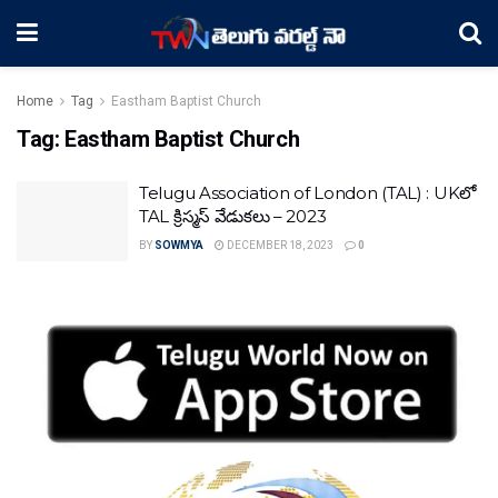
Home
Tag
Eastham Baptist Church
Tag:
Eastham Baptist Church
Telugu Association of London (TAL) : UKలో
TAL క్రిస్మస్ వేడుకలు – 2023
BY
SOWMYA
DECEMBER 18, 2023
0