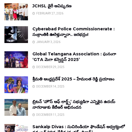
JCHSL డైరీ ఆవిష్కరణ
FEBRUARY 27, 2026
Cyberabad Police Commissionerate :
సంక్రాంతికి ఊరెళ్తున్నారా.. జరభద్రం!
JANUARY 3, 2026
Global Telangana Association : ఘనంగా
‘GTA మెగా కన్వెన్షన్ 2025’
DECEMBER 29, 2025
శ్రీమతి ఆంధ్రప్రదేశ్ 2025 – హేమలత రెడ్డి ప్రయాణం
DECEMBER 14, 2025
బ్రిటన్ ‘హౌస్ ఆఫ్ లార్డ్స్’ సభ్యుడిగా ఎన్నికైన ఉదయ్
నాగరాజుకు కేటీఆర్ అభినందన
DECEMBER 11, 2025
Sankalp Divas : సుచిరిండియా ఫౌండేషన్ ఆధ్వర్యంలో