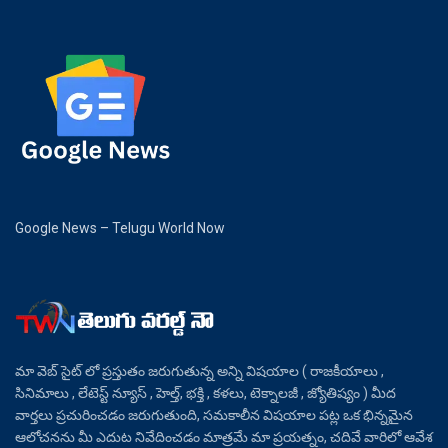
Google News – Telugu World Now
మా వెబ్ సైట్ లో ప్రస్తుతం జరుగుతున్న అన్ని విషయాల ( రాజకీయాలు ,
సినిమాలు , లేటెస్ట్ న్యూస్ , హెల్త్, భక్తి , కళలు, టెక్నాలజీ , జ్యోతిష్యం ) మీద
వార్తలు ప్రచురించడం జరుగుతుంది, సమకాలీన విషయాల పట్ల ఒక భిన్నమైన
ఆలోచనను మీ ఎదుట నివేదించడం మాత్రమే మా ప్రయత్నం, చదివే వారిలో ఆవేశ