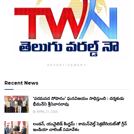
ADVERTISEMENT
Recent News
‘పరమపద సోపానం’ ఘనవిజయం సాధిస్తుంది : దర్శకుడు
భీమనేని శ్రీనివాసరావు
APRIL 21, 2026
లండన్, యునైటెడ్ కింగ్డమ్ : కామన్‌వెల్త్ సెక్రటేరియట్‌తో గ్రీన్
ఇండియా చాలెంజ్ సమావేశం