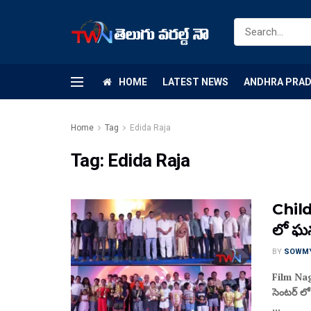
HOME
LATEST NEWS
ANDHRA PRA
Home
Tag
Edida Raja
Tag:
Edida Raja
Child
లో ఘనంగ
BY
SOWM
Film Nag
సెంటర్ లో
...