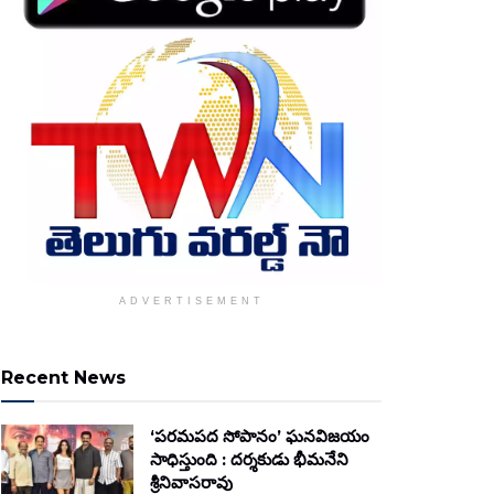
ADVERTISEMENT
Recent News
‘పరమపద సోపానం’ ఘనవిజయం
సాధిస్తుంది : దర్శకుడు భీమనేని
శ్రీనివాసరావు