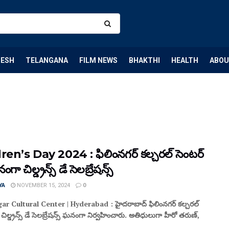
DESH
TELANGANA
FILM NEWS
BHAKTHI
HEALTH
ABOU
ren’s Day 2024 : ఫిలింనగర్ కల్చరల్ సెంటర్
ా చిల్డ్రన్స్ డే సెలబ్రేషన్స్
YA
NOVEMBER 15, 2024
0
ar Cultural Center | Hyderabad : హైదరాబాద్ ఫిలింనగర్ కల్చరల్
 చిల్డ్రన్స్ డే సెలబ్రేషన్స్ ఘనంగా నిర్వహించారు. అతిధులుగా హీరో తరుణ్,