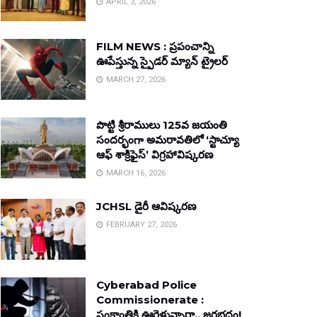
APRIL 3, 2026
FILM NEWS : ప్రపంచాన్ని
ఊపేస్తున్న స్పైడర్ మ్యాన్ ట్రైలర్
MARCH 27, 2026
పొట్టి శ్రీరాములు 125వ జయంతి
సందర్భంగా అమరావతిలో ‘స్టాచ్యూ
ఆఫ్ శాక్రిఫైస్’ విగ్రహావిష్కరణ
MARCH 16, 2026
JCHSL డైరీ ఆవిష్కరణ
FEBRUARY 27, 2026
Cyberabad Police
Commissionerate :
సంక్రాంతికి ఊరెళ్తున్నారా.. జరభద్రం!