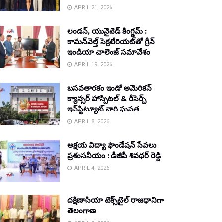
APRIL 21, 2026
లండన్, యునైటెడ్ కింగ్డమ్ :
కామన్‌వెల్త్ సెక్రటేరియట్‌తో గ్రీన్
ఇండియా చాలెంజ్ సమావేశం
APRIL 19, 2026
బసవతారకం ఇండో అమెరికన్
క్యాన్సర్ హాస్పిటల్ & రీసెర్చ్
ఇన్‌స్టిట్యూట్ వారి ఘనత
APRIL 8, 2026
అక్షయ విద్యా ఫౌండేషన్ సేవలు
ప్రశంసనీయం : డీజీపీ శివధర్ రెడ్డి
APRIL 4, 2026
దక్షిణాసియా టెక్స్‌టైల్ రాజధానిగా
తెలంగాణ