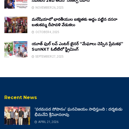
నవంబర్ 28వ తేదీన ‘సంకల్ప్ దివాస్’
NOVEMBER 26, 2025
మలేషియాలో భారతీయుల ఐక్యతకు అద్దం పట్టిన దసరా
బతుకమ్మ దీపావళి వేడుకలు
OCTOBER 4, 2025
యూత్ ఫుల్ లవ్ ఎంటర్ టైనర్ “మేఘాలు చెప్పిన ప్రేమకథ”
SunNXT ఓటీటీలో స్ట్రీమింగ్
SEPTEMBER 27, 2025
Recent News
‘పరమపద సోపానం’ ఘనవిజయం సాధిస్తుంది : దర్శకుడు
భీమనేని శ్రీనివాసరావు
APRIL 21, 2026