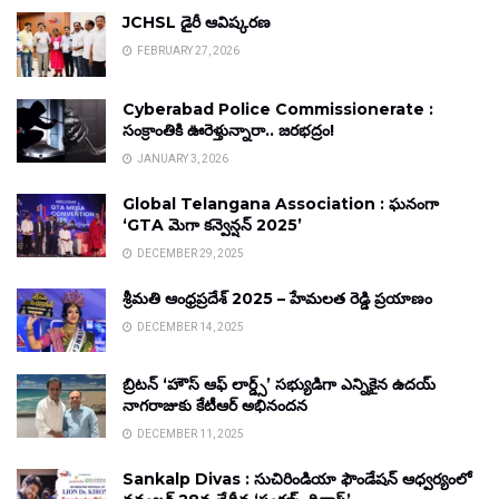
JCHSL డైరీ ఆవిష్కరణ
FEBRUARY 27, 2026
Cyberabad Police Commissionerate :
సంక్రాంతికి ఊరెళ్తున్నారా.. జరభద్రం!
JANUARY 3, 2026
Global Telangana Association : ఘనంగా
‘GTA మెగా కన్వెన్షన్ 2025’
DECEMBER 29, 2025
శ్రీమతి ఆంధ్రప్రదేశ్ 2025 – హేమలత రెడ్డి ప్రయాణం
DECEMBER 14, 2025
బ్రిటన్ ‘హౌస్ ఆఫ్ లార్డ్స్’ సభ్యుడిగా ఎన్నికైన ఉదయ్
నాగరాజుకు కేటీఆర్ అభినందన
DECEMBER 11, 2025
Sankalp Divas : సుచిరిండియా ఫౌండేషన్ ఆధ్వర్యంలో