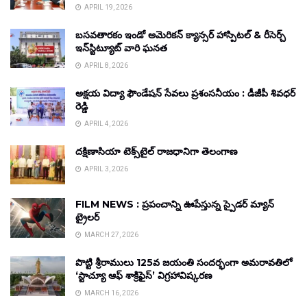
APRIL 19, 2026
బసవతారకం ఇండో అమెరికన్ క్యాన్సర్ హాస్పిటల్ & రీసెర్చ్
ఇన్‌స్టిట్యూట్ వారి ఘనత
APRIL 8, 2026
అక్షయ విద్యా ఫౌండేషన్ సేవలు ప్రశంసనీయం : డీజీపీ శివధర్
రెడ్డి
APRIL 4, 2026
దక్షిణాసియా టెక్స్‌టైల్ రాజధానిగా తెలంగాణ
APRIL 3, 2026
FILM NEWS : ప్రపంచాన్ని ఊపేస్తున్న స్పైడర్ మ్యాన్
ట్రైలర్
MARCH 27, 2026
పొట్టి శ్రీరాములు 125వ జయంతి సందర్భంగా అమరావతిలో
‘స్టాచ్యూ ఆఫ్ శాక్రిఫైస్’ విగ్రహావిష్కరణ
MARCH 16, 2026