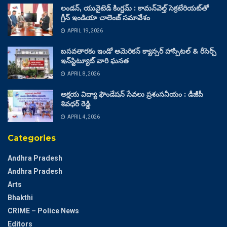
లండన్, యునైటెడ్ కింగ్డమ్ : కామన్‌వెల్త్ సెక్రటేరియట్‌తో
గ్రీన్ ఇండియా చాలెంజ్ సమావేశం
APRIL 19, 2026
బసవతారకం ఇండో అమెరికన్ క్యాన్సర్ హాస్పిటల్ & రీసెర్చ్
ఇన్‌స్టిట్యూట్ వారి ఘనత
APRIL 8, 2026
అక్షయ విద్యా ఫౌండేషన్ సేవలు ప్రశంసనీయం : డీజీపీ
శివధర్ రెడ్డి
APRIL 4, 2026
Categories
Andhra Pradesh
Andhra Pradesh
Arts
Bhakthi
CRIME – Police News
Editors