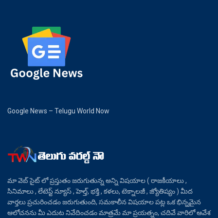
Google News – Telugu World Now
మా వెబ్ సైట్ లో ప్రస్తుతం జరుగుతున్న అన్ని విషయాల ( రాజకీయాలు ,
సినిమాలు , లేటెస్ట్ న్యూస్ , హెల్త్, భక్తి , కళలు, టెక్నాలజీ , జ్యోతిష్యం ) మీద
వార్తలు ప్రచురించడం జరుగుతుంది, సమకాలీన విషయాల పట్ల ఒక భిన్నమైన
ఆలోచనను మీ ఎదుట నివేదించడం మాత్రమే మా ప్రయత్నం, చదివే వారిలో ఆవేశ