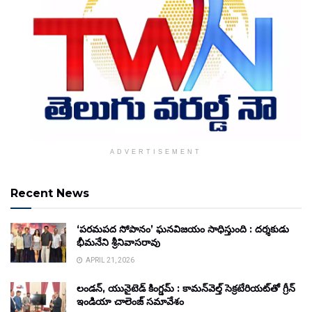
ADVERTISEMENT
Recent News
‘పరమపద సోపానం’ ఘనవిజయం సాధిస్తుంది : దర్శకుడు
భీమనేని శ్రీనివాసరావు
APRIL 21, 2026
లండన్, యునైటెడ్ కింగ్డమ్ : కామన్‌వెల్త్ సెక్రటేరియట్‌తో గ్రీన్
ఇండియా చాలెంజ్ సమావేశం