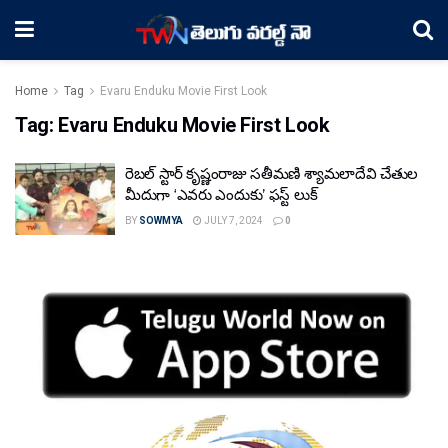
Home
Tag
Evaru Enduku Movie First Look
Tag:
Evaru Enduku Movie First Look
రెబల్ స్టార్ కృష్ణంరాజు సతీమణి శ్యామలాదేవి చేతుల
మీదుగా ‘ఎవరు ఎందుకు’ ఫస్ట్ లుక్
BY
SOWMYA
JULY 7, 2024
0