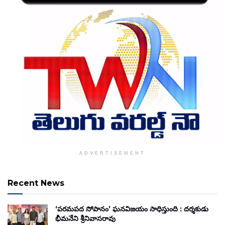
ADVERTISEMENT
Recent News
‘పరమపద సోపానం’ ఘనవిజయం సాధిస్తుంది : దర్శకుడు
భీమనేని శ్రీనివాసరావు