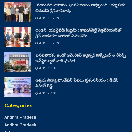
‘పరమపద సోపానం’ ఘనవిజయం సాధిస్తుంది : దర్శకుడు
భీమనేని శ్రీనివాసరావు
APRIL 21, 2026
లండన్, యునైటెడ్ కింగ్డమ్ : కామన్‌వెల్త్ సెక్రటేరియట్‌తో
గ్రీన్ ఇండియా చాలెంజ్ సమావేశం
APRIL 19, 2026
బసవతారకం ఇండో అమెరికన్ క్యాన్సర్ హాస్పిటల్ & రీసెర్చ్
ఇన్‌స్టిట్యూట్ వారి ఘనత
APRIL 8, 2026
అక్షయ విద్యా ఫౌండేషన్ సేవలు ప్రశంసనీయం : డీజీపీ
శివధర్ రెడ్డి
APRIL 4, 2026
Categories
Andhra Pradesh
Andhra Pradesh