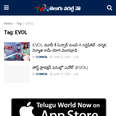
Home
Tag
EVOL
Tag:
EVOL
EVOL మూవీ కి సెన్సార్ నుంచి A సర్టిఫికెట్ : దర్శక,
నిర్మాత రామ్ యోగి వెలగపూడి
BY
SOWMYA
JUNE 21, 2024
0
పోస్ట్‌ ప్రొడక్షన్‌ పనుల్లో ’ఎవోల్’ (EVOL)
BY
SOWMYA
JUNE 12, 2023
0