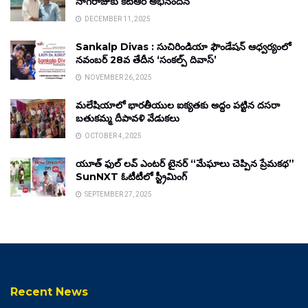
నాగరాజుకు కేటీఆర్ అభినందన
DECEMBER 11, 2025
Sankalp Divas : సుచిరిండియా ఫౌండేషన్ ఆధ్వర్యంలో
నవంబర్ 28వ తేదీన ‘సంకల్ప్ దివాస్’
NOVEMBER 26, 2025
మలేషియాలో భారతీయుల ఐక్యతకు అద్దం పట్టిన దసరా
బతుకమ్మ దీపావళి వేడుకలు
OCTOBER 4, 2025
యూత్ ఫుల్ లవ్ ఎంటర్ టైనర్ “మేఘాలు చెప్పిన ప్రేమకథ”
SunNXT ఓటీటీలో స్ట్రీమింగ్
SEPTEMBER 27, 2025
Recent News