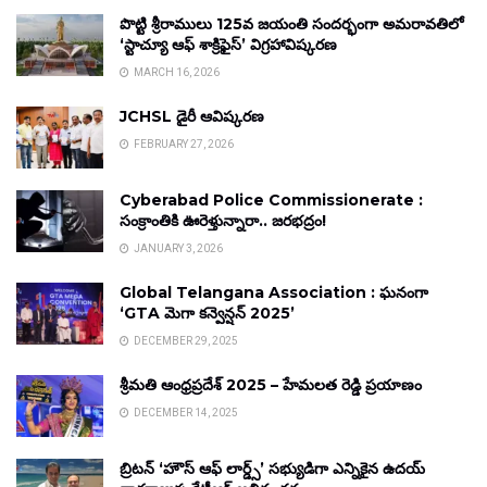
పొట్టి శ్రీరాములు 125వ జయంతి సందర్భంగా అమరావతిలో
‘స్టాచ్యూ ఆఫ్ శాక్రిఫైస్’ విగ్రహావిష్కరణ
MARCH 16, 2026
JCHSL డైరీ ఆవిష్కరణ
FEBRUARY 27, 2026
Cyberabad Police Commissionerate :
సంక్రాంతికి ఊరెళ్తున్నారా.. జరభద్రం!
JANUARY 3, 2026
Global Telangana Association : ఘనంగా
‘GTA మెగా కన్వెన్షన్ 2025’
DECEMBER 29, 2025
శ్రీమతి ఆంధ్రప్రదేశ్ 2025 – హేమలత రెడ్డి ప్రయాణం
DECEMBER 14, 2025
బ్రిటన్ ‘హౌస్ ఆఫ్ లార్డ్స్’ సభ్యుడిగా ఎన్నికైన ఉదయ్