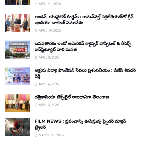
APRIL 21, 2026
లండన్, యునైటెడ్ కింగ్డమ్ : కామన్‌వెల్త్ సెక్రటేరియట్‌తో గ్రీన్
ఇండియా చాలెంజ్ సమావేశం
APRIL 19, 2026
బసవతారకం ఇండో అమెరికన్ క్యాన్సర్ హాస్పిటల్ & రీసెర్చ్
ఇన్‌స్టిట్యూట్ వారి ఘనత
APRIL 8, 2026
అక్షయ విద్యా ఫౌండేషన్ సేవలు ప్రశంసనీయం : డీజీపీ శివధర్
రెడ్డి
APRIL 4, 2026
దక్షిణాసియా టెక్స్‌టైల్ రాజధానిగా తెలంగాణ
APRIL 3, 2026
FILM NEWS : ప్రపంచాన్ని ఊపేస్తున్న స్పైడర్ మ్యాన్
ట్రైలర్
MARCH 27, 2026