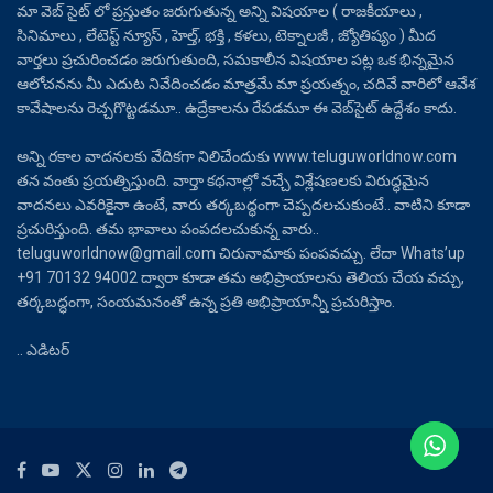
మా వెబ్ సైట్ లో ప్రస్తుతం జరుగుతున్న అన్ని విషయాల ( రాజకీయాలు ,
సినిమాలు , లేటెస్ట్ న్యూస్ , హెల్త్, భక్తి , కళలు, టెక్నాలజీ , జ్యోతిష్యం ) మీద
వార్తలు ప్రచురించడం జరుగుతుంది, సమకాలీన విషయాల పట్ల ఒక భిన్నమైన
ఆలోచనను మీ ఎదుట నివేదించడం మాత్రమే మా ప్రయత్నం, చదివే వారిలో ఆవేశ
కావేషాలను రెచ్చగొట్టడమూ.. ఉద్రేకాలను రేపడమూ ఈ వెబ్‌సైట్ ఉద్దేశం కాదు.
అన్ని రకాల వాదనలకు వేదికగా నిలిచేందుకు www.teluguworldnow.com
తన వంతు ప్రయత్నిస్తుంది. వార్తా కథనాల్లో వచ్చే విశ్లేషణలకు విరుద్ధమైన
వాదనలు ఎవరికైనా ఉంటే, వారు తర్కబద్ధంగా చెప్పదలచుకుంటే.. వాటిని కూడా
ప్రచురిస్తుంది. తమ భావాలు పంపదలచుకున్న వారు..
teluguworldnow@gmail.com చిరునామాకు పంపవచ్చు. లేదా Whats’up
+91 70132 94002 ద్వారా కూడా తమ అభిప్రాయాలను తెలియ చేయ వచ్చు,
తర్కబద్ధంగా, సంయమనంతో ఉన్న ప్రతి అభిప్రాయాన్నీ ప్రచురిస్తాం.
.. ఎడిటర్