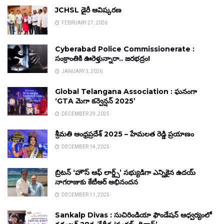
JCHSL డైరీ ఆవిష్కరణ
FEBRUARY 27, 2026
Cyberabad Police Commissionerate :
సంక్రాంతికి ఊరెళ్తున్నారా.. జరభద్రం!
JANUARY 3, 2026
Global Telangana Association : ఘనంగా
‘GTA మెగా కన్వెన్షన్ 2025’
DECEMBER 29, 2025
శ్రీమతి ఆంధ్రప్రదేశ్ 2025 – హేమలత రెడ్డి ప్రయాణం
DECEMBER 14, 2025
బ్రిటన్ ‘హౌస్ ఆఫ్ లార్డ్స్’ సభ్యుడిగా ఎన్నికైన ఉదయ్
నాగరాజుకు కేటీఆర్ అభినందన
DECEMBER 11, 2025
Sankalp Divas : సుచిరిండియా ఫౌండేషన్ ఆధ్వర్యంలో