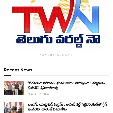
ADVERTISEMENT
Recent News
‘పరమపద సోపానం’ ఘనవిజయం సాధిస్తుంది : దర్శకుడు
భీమనేని శ్రీనివాసరావు
APRIL 21, 2026
లండన్, యునైటెడ్ కింగ్డమ్ : కామన్‌వెల్త్ సెక్రటేరియట్‌తో గ్రీన్
ఇండియా చాలెంజ్ సమావేశం