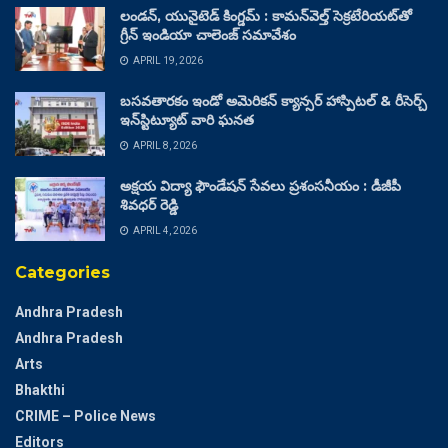
లండన్, యునైటెడ్ కింగ్డమ్ : కామన్‌వెల్త్ సెక్రటేరియట్‌తో
గ్రీన్ ఇండియా చాలెంజ్ సమావేశం
APRIL 19, 2026
బసవతారకం ఇండో అమెరికన్ క్యాన్సర్ హాస్పిటల్ & రీసెర్చ్
ఇన్‌స్టిట్యూట్ వారి ఘనత
APRIL 8, 2026
అక్షయ విద్యా ఫౌండేషన్ సేవలు ప్రశంసనీయం : డీజీపీ
శివధర్ రెడ్డి
APRIL 4, 2026
Categories
Andhra Pradesh
Andhra Pradesh
Arts
Bhakthi
CRIME – Police News
Editors