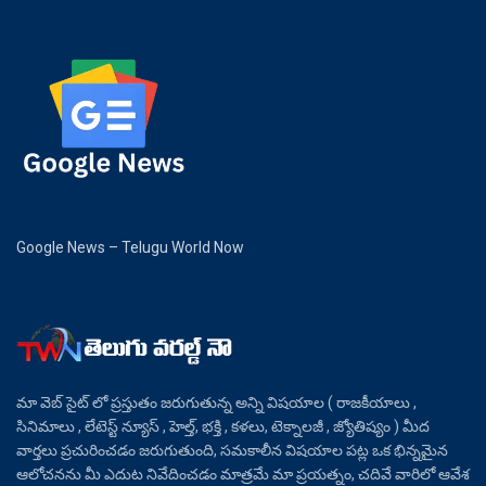
Google News – Telugu World Now
మా వెబ్ సైట్ లో ప్రస్తుతం జరుగుతున్న అన్ని విషయాల ( రాజకీయాలు ,
సినిమాలు , లేటెస్ట్ న్యూస్ , హెల్త్, భక్తి , కళలు, టెక్నాలజీ , జ్యోతిష్యం ) మీద
వార్తలు ప్రచురించడం జరుగుతుంది, సమకాలీన విషయాల పట్ల ఒక భిన్నమైన
ఆలోచనను మీ ఎదుట నివేదించడం మాత్రమే మా ప్రయత్నం, చదివే వారిలో ఆవేశ