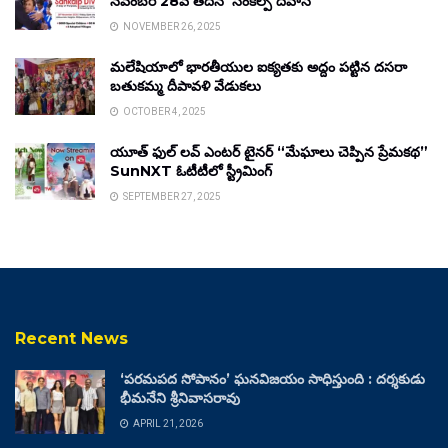
నవంబర్ 28వ తేదీన ‘సంకల్ప్ దివాస్’
NOVEMBER 26, 2025
మలేషియాలో భారతీయుల ఐక్యతకు అద్దం పట్టిన దసరా
బతుకమ్మ దీపావళి వేడుకలు
OCTOBER 4, 2025
యూత్ ఫుల్ లవ్ ఎంటర్ టైనర్ “మేఘాలు చెప్పిన ప్రేమకథ”
SunNXT ఓటీటీలో స్ట్రీమింగ్
SEPTEMBER 27, 2025
Recent News
‘పరమపద సోపానం’ ఘనవిజయం సాధిస్తుంది : దర్శకుడు
భీమనేని శ్రీనివాసరావు
APRIL 21, 2026