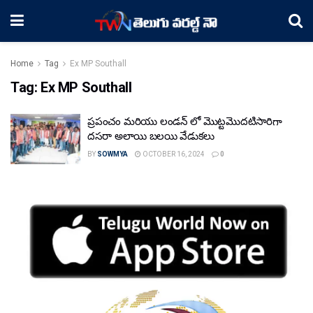
Home
Tag
Ex MP Southall
Tag:
Ex MP Southall
ప్రపంచం మరియు లండన్ లో మొట్టమొదటిసారిగా
దసరా అలాయి బలయి వేడుకలు
BY
SOWMYA
OCTOBER 16, 2024
0