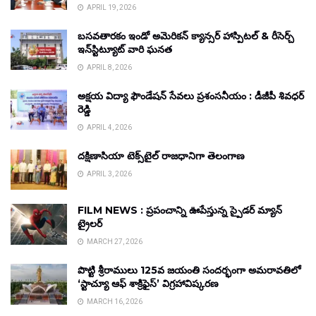
APRIL 19, 2026
బసవతారకం ఇండో అమెరికన్ క్యాన్సర్ హాస్పిటల్ & రీసెర్చ్
ఇన్‌స్టిట్యూట్ వారి ఘనత
APRIL 8, 2026
అక్షయ విద్యా ఫౌండేషన్ సేవలు ప్రశంసనీయం : డీజీపీ శివధర్
రెడ్డి
APRIL 4, 2026
దక్షిణాసియా టెక్స్‌టైల్ రాజధానిగా తెలంగాణ
APRIL 3, 2026
FILM NEWS : ప్రపంచాన్ని ఊపేస్తున్న స్పైడర్ మ్యాన్
ట్రైలర్
MARCH 27, 2026
పొట్టి శ్రీరాములు 125వ జయంతి సందర్భంగా అమరావతిలో
‘స్టాచ్యూ ఆఫ్ శాక్రిఫైస్’ విగ్రహావిష్కరణ
MARCH 16, 2026