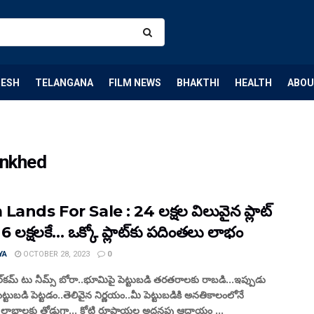
DESH
TELANGANA
FILM NEWS
BHAKTHI
HEALTH
ABOU
ankhed
Lands For Sale : 24 లక్షల విలువైన ప్లాట్
6 లక్షలకే… ఒక్కో ప్లాట్‌కు పదింతలు లాభం
YA
OCTOBER 28, 2023
0
్‌కమ్ టు నీమ్స్ బోరా..భూమిపై పెట్టుబడి తరతరాలకు రాబడి...ఇప్పుడు
ట్టుబడి పెట్టడం..తెలివైన నిర్ణయం..మీ పెట్టుబడికి అనతికాలంలోనే
 లాభాలకు తోడుగా... కోటి రూపాయల అదనపు ఆదాయం ...