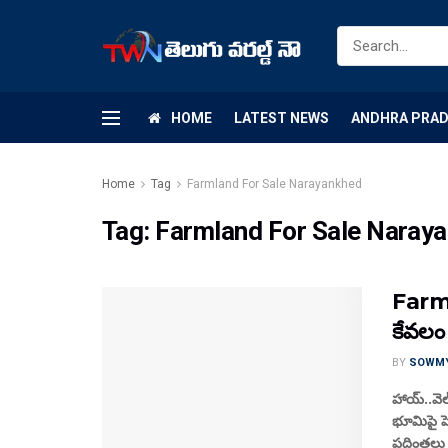
HOME
LATEST NEWS
ANDHRA PRA
Home
Tag
Farmland For Sale Narayankhed
Tag:
Farmland For Sale Naray
Farm 
కేవలం 
BY
SOWM
హాయ్..వెల
భూమిపై పె
పదింతలు