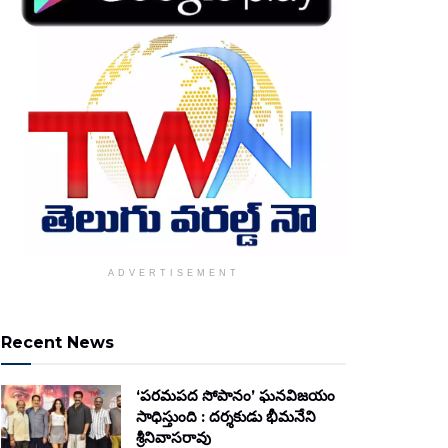
ADVERTISEMENT
Recent News
‘పరమపద సోపానం’ ఘనవిజయం
సాధిస్తుంది : దర్శకుడు భీమనేని
శ్రీనివాసరావు