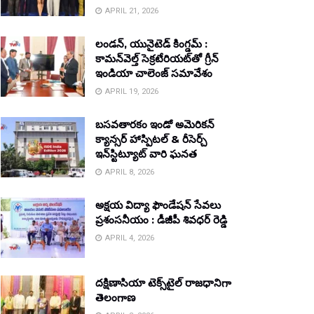
APRIL 21, 2026
లండన్, యునైటెడ్ కింగ్డమ్ :
కామన్‌వెల్త్ సెక్రటేరియట్‌తో గ్రీన్
ఇండియా చాలెంజ్ సమావేశం
APRIL 19, 2026
బసవతారకం ఇండో అమెరికన్
క్యాన్సర్ హాస్పిటల్ & రీసెర్చ్
ఇన్‌స్టిట్యూట్ వారి ఘనత
APRIL 8, 2026
అక్షయ విద్యా ఫౌండేషన్ సేవలు
ప్రశంసనీయం : డీజీపీ శివధర్ రెడ్డి
APRIL 4, 2026
దక్షిణాసియా టెక్స్‌టైల్ రాజధానిగా
తెలంగాణ