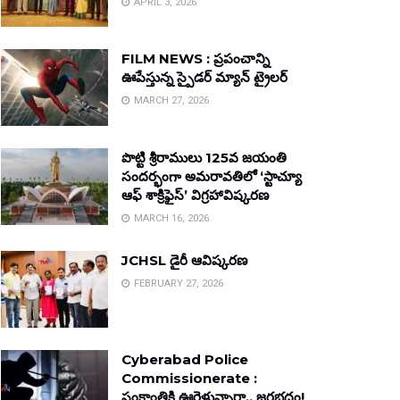
APRIL 3, 2026
FILM NEWS : ప్రపంచాన్ని
ఊపేస్తున్న స్పైడర్ మ్యాన్ ట్రైలర్
MARCH 27, 2026
పొట్టి శ్రీరాములు 125వ జయంతి
సందర్భంగా అమరావతిలో ‘స్టాచ్యూ
ఆఫ్ శాక్రిఫైస్’ విగ్రహావిష్కరణ
MARCH 16, 2026
JCHSL డైరీ ఆవిష్కరణ
FEBRUARY 27, 2026
Cyberabad Police
Commissionerate :
సంక్రాంతికి ఊరెళ్తున్నారా.. జరభద్రం!