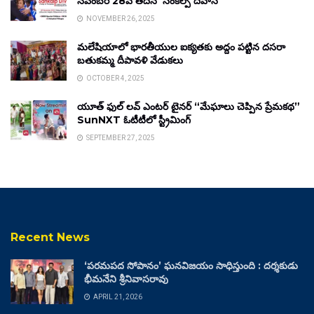
నవంబర్ 28వ తేదీన ‘సంకల్ప్ దివాస్’
NOVEMBER 26, 2025
మలేషియాలో భారతీయుల ఐక్యతకు అద్దం పట్టిన దసరా
బతుకమ్మ దీపావళి వేడుకలు
OCTOBER 4, 2025
యూత్ ఫుల్ లవ్ ఎంటర్ టైనర్ “మేఘాలు చెప్పిన ప్రేమకథ”
SunNXT ఓటీటీలో స్ట్రీమింగ్
SEPTEMBER 27, 2025
Recent News
‘పరమపద సోపానం’ ఘనవిజయం సాధిస్తుంది : దర్శకుడు
భీమనేని శ్రీనివాసరావు
APRIL 21, 2026