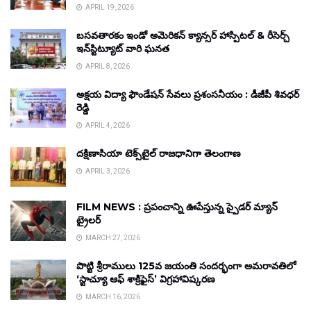
APRIL 19, 2026
బసవతారకం ఇండో అమెరికన్ క్యాన్సర్ హాస్పిటల్ & రీసెర్చ్
ఇన్‌స్టిట్యూట్ వారి ఘనత
APRIL 8, 2026
అక్షయ విద్యా ఫౌండేషన్ సేవలు ప్రశంసనీయం : డీజీపీ శివధర్
రెడ్డి
APRIL 4, 2026
దక్షిణాసియా టెక్స్‌టైల్ రాజధానిగా తెలంగాణ
APRIL 3, 2026
FILM NEWS : ప్రపంచాన్ని ఊపేస్తున్న స్పైడర్ మ్యాన్
ట్రైలర్
MARCH 27, 2026
పొట్టి శ్రీరాములు 125వ జయంతి సందర్భంగా అమరావతిలో
‘స్టాచ్యూ ఆఫ్ శాక్రిఫైస్’ విగ్రహావిష్కరణ
MARCH 16, 2026