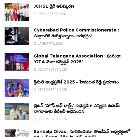
JCHSL డైరీ ఆవిష్కరణ
FEBRUARY 27, 2026
Cyberabad Police Commissionerate :
సంక్రాంతికి ఊరెళ్తున్నారా.. జరభద్రం!
JANUARY 3, 2026
Global Telangana Association : ఘనంగా
‘GTA మెగా కన్వెన్షన్ 2025’
DECEMBER 29, 2025
శ్రీమతి ఆంధ్రప్రదేశ్ 2025 – హేమలత రెడ్డి ప్రయాణం
DECEMBER 14, 2025
బ్రిటన్ ‘హౌస్ ఆఫ్ లార్డ్స్’ సభ్యుడిగా ఎన్నికైన ఉదయ్
నాగరాజుకు కేటీఆర్ అభినందన
DECEMBER 11, 2025
Sankalp Divas : సుచిరిండియా ఫౌండేషన్ ఆధ్వర్యంలో