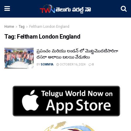
Home
Tag
Feltham London England
Tag:
Feltham London England
ప్రపంచం మరియు లండన్ లో మొట్టమొదటిసారిగా
దసరా అలాయి బలయి వేడుకలు
BY
SOWMYA
OCTOBER 16, 2024
0