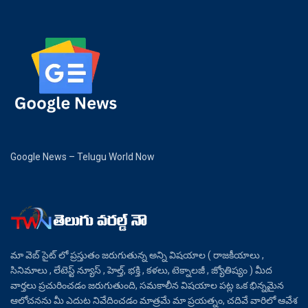
Google News – Telugu World Now
మా వెబ్ సైట్ లో ప్రస్తుతం జరుగుతున్న అన్ని విషయాల ( రాజకీయాలు ,
సినిమాలు , లేటెస్ట్ న్యూస్ , హెల్త్, భక్తి , కళలు, టెక్నాలజీ , జ్యోతిష్యం ) మీద
వార్తలు ప్రచురించడం జరుగుతుంది, సమకాలీన విషయాల పట్ల ఒక భిన్నమైన
ఆలోచనను మీ ఎదుట నివేదించడం మాత్రమే మా ప్రయత్నం, చదివే వారిలో ఆవేశ