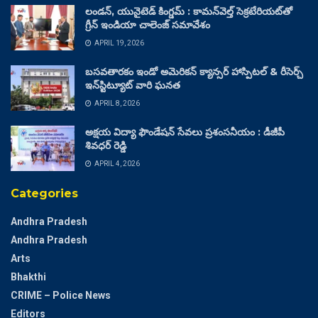
లండన్, యునైటెడ్ కింగ్డమ్ : కామన్‌వెల్త్ సెక్రటేరియట్‌తో
గ్రీన్ ఇండియా చాలెంజ్ సమావేశం
APRIL 19, 2026
బసవతారకం ఇండో అమెరికన్ క్యాన్సర్ హాస్పిటల్ & రీసెర్చ్
ఇన్‌స్టిట్యూట్ వారి ఘనత
APRIL 8, 2026
అక్షయ విద్యా ఫౌండేషన్ సేవలు ప్రశంసనీయం : డీజీపీ
శివధర్ రెడ్డి
APRIL 4, 2026
Categories
Andhra Pradesh
Andhra Pradesh
Arts
Bhakthi
CRIME – Police News
Editors