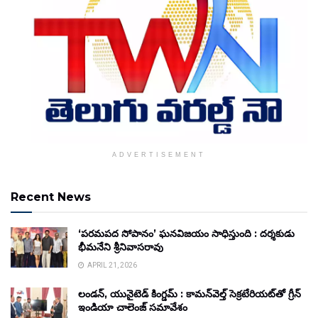
ADVERTISEMENT
Recent News
‘పరమపద సోపానం’ ఘనవిజయం సాధిస్తుంది : దర్శకుడు
భీమనేని శ్రీనివాసరావు
APRIL 21, 2026
లండన్, యునైటెడ్ కింగ్డమ్ : కామన్‌వెల్త్ సెక్రటేరియట్‌తో గ్రీన్
ఇండియా చాలెంజ్ సమావేశం