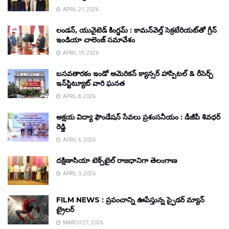
APRIL 21, 2026
లండన్, యునైటెడ్ కింగ్డమ్ : కామన్‌వెల్త్ సెక్రటేరియట్‌తో గ్రీన్
ఇండియా చాలెంజ్ సమావేశం
APRIL 19, 2026
బసవతారకం ఇండో అమెరికన్ క్యాన్సర్ హాస్పిటల్ & రీసెర్చ్
ఇన్‌స్టిట్యూట్ వారి ఘనత
APRIL 8, 2026
అక్షయ విద్యా ఫౌండేషన్ సేవలు ప్రశంసనీయం : డీజీపీ శివధర్
రెడ్డి
APRIL 4, 2026
దక్షిణాసియా టెక్స్‌టైల్ రాజధానిగా తెలంగాణ
APRIL 3, 2026
FILM NEWS : ప్రపంచాన్ని ఊపేస్తున్న స్పైడర్ మ్యాన్
ట్రైలర్
MARCH 27, 2026