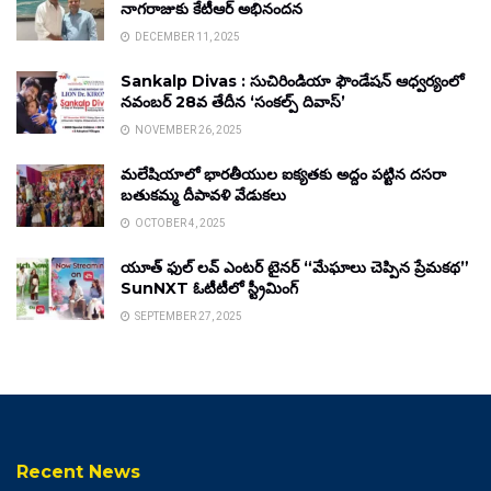
నాగరాజుకు కేటీఆర్ అభినందన
DECEMBER 11, 2025
Sankalp Divas : సుచిరిండియా ఫౌండేషన్ ఆధ్వర్యంలో
నవంబర్ 28వ తేదీన ‘సంకల్ప్ దివాస్’
NOVEMBER 26, 2025
మలేషియాలో భారతీయుల ఐక్యతకు అద్దం పట్టిన దసరా
బతుకమ్మ దీపావళి వేడుకలు
OCTOBER 4, 2025
యూత్ ఫుల్ లవ్ ఎంటర్ టైనర్ “మేఘాలు చెప్పిన ప్రేమకథ”
SunNXT ఓటీటీలో స్ట్రీమింగ్
SEPTEMBER 27, 2025
Recent News