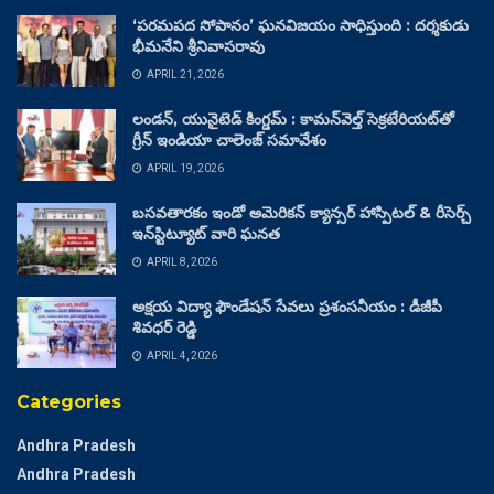
‘పరమపద సోపానం’ ఘనవిజయం సాధిస్తుంది : దర్శకుడు
భీమనేని శ్రీనివాసరావు
APRIL 21, 2026
లండన్, యునైటెడ్ కింగ్డమ్ : కామన్‌వెల్త్ సెక్రటేరియట్‌తో
గ్రీన్ ఇండియా చాలెంజ్ సమావేశం
APRIL 19, 2026
బసవతారకం ఇండో అమెరికన్ క్యాన్సర్ హాస్పిటల్ & రీసెర్చ్
ఇన్‌స్టిట్యూట్ వారి ఘనత
APRIL 8, 2026
అక్షయ విద్యా ఫౌండేషన్ సేవలు ప్రశంసనీయం : డీజీపీ
శివధర్ రెడ్డి
APRIL 4, 2026
Categories
Andhra Pradesh
Andhra Pradesh