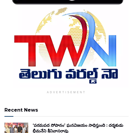
ADVERTISEMENT
Recent News
‘పరమపద సోపానం’ ఘనవిజయం సాధిస్తుంది : దర్శకుడు
భీమనేని శ్రీనివాసరావు