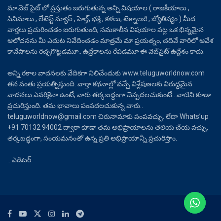
మా వెబ్ సైట్ లో ప్రస్తుతం జరుగుతున్న అన్ని విషయాల ( రాజకీయాలు ,
సినిమాలు , లేటెస్ట్ న్యూస్ , హెల్త్, భక్తి , కళలు, టెక్నాలజీ , జ్యోతిష్యం ) మీద
వార్తలు ప్రచురించడం జరుగుతుంది, సమకాలీన విషయాల పట్ల ఒక భిన్నమైన
ఆలోచనను మీ ఎదుట నివేదించడం మాత్రమే మా ప్రయత్నం, చదివే వారిలో ఆవేశ
కావేషాలను రెచ్చగొట్టడమూ.. ఉద్రేకాలను రేపడమూ ఈ వెబ్‌సైట్ ఉద్దేశం కాదు.
అన్ని రకాల వాదనలకు వేదికగా నిలిచేందుకు www.teluguworldnow.com
తన వంతు ప్రయత్నిస్తుంది. వార్తా కథనాల్లో వచ్చే విశ్లేషణలకు విరుద్ధమైన
వాదనలు ఎవరికైనా ఉంటే, వారు తర్కబద్ధంగా చెప్పదలచుకుంటే.. వాటిని కూడా
ప్రచురిస్తుంది. తమ భావాలు పంపదలచుకున్న వారు..
teluguworldnow@gmail.com చిరునామాకు పంపవచ్చు. లేదా Whats’up
+91 70132 94002 ద్వారా కూడా తమ అభిప్రాయాలను తెలియ చేయ వచ్చు,
తర్కబద్ధంగా, సంయమనంతో ఉన్న ప్రతి అభిప్రాయాన్నీ ప్రచురిస్తాం.
.. ఎడిటర్