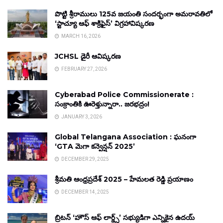
పొట్టి శ్రీరాములు 125వ జయంతి సందర్భంగా అమరావతిలో
‘స్టాచ్యూ ఆఫ్ శాక్రిఫైస్’ విగ్రహావిష్కరణ
MARCH 16, 2026
JCHSL డైరీ ఆవిష్కరణ
FEBRUARY 27, 2026
Cyberabad Police Commissionerate :
సంక్రాంతికి ఊరెళ్తున్నారా.. జరభద్రం!
JANUARY 3, 2026
Global Telangana Association : ఘనంగా
‘GTA మెగా కన్వెన్షన్ 2025’
DECEMBER 29, 2025
శ్రీమతి ఆంధ్రప్రదేశ్ 2025 – హేమలత రెడ్డి ప్రయాణం
DECEMBER 14, 2025
బ్రిటన్ ‘హౌస్ ఆఫ్ లార్డ్స్’ సభ్యుడిగా ఎన్నికైన ఉదయ్