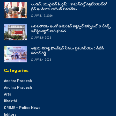
లండన్, యునైటెడ్ కింగ్డమ్ : కామన్‌వెల్త్ సెక్రటేరియట్‌తో
గ్రీన్ ఇండియా చాలెంజ్ సమావేశం
APRIL 19, 2026
బసవతారకం ఇండో అమెరికన్ క్యాన్సర్ హాస్పిటల్ & రీసెర్చ్
ఇన్‌స్టిట్యూట్ వారి ఘనత
APRIL 8, 2026
అక్షయ విద్యా ఫౌండేషన్ సేవలు ప్రశంసనీయం : డీజీపీ
శివధర్ రెడ్డి
APRIL 4, 2026
Categories
Andhra Pradesh
Andhra Pradesh
Arts
Bhakthi
CRIME – Police News
Editors