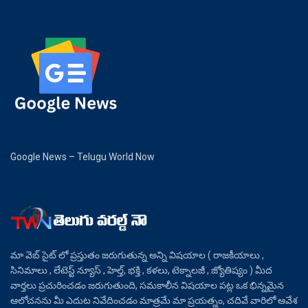
Google News – Telugu World Now
మా వెబ్ సైట్ లో ప్రస్తుతం జరుగుతున్న అన్ని విషయాల ( రాజకీయాలు ,
సినిమాలు , లేటెస్ట్ న్యూస్ , హెల్త్, భక్తి , కళలు, టెక్నాలజీ , జ్యోతిష్యం ) మీద
వార్తలు ప్రచురించడం జరుగుతుంది, సమకాలీన విషయాల పట్ల ఒక భిన్నమైన
ఆలోచనను మీ ఎదుట నివేదించడం మాత్రమే మా ప్రయత్నం, చదివే వారిలో ఆవేశ