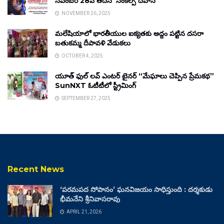
నవంబర్ 28వ తేదీన ‘సంకల్ప్ దివాస్’
NOVEMBER 26, 2025
మలేషియాలో భారతీయుల ఐక్యతకు అద్దం పట్టిన దసరా
బతుకమ్మ దీపావళి వేడుకలు
OCTOBER 4, 2025
యూత్ ఫుల్ లవ్ ఎంటర్ టైనర్ “మేఘాలు చెప్పిన ప్రేమకథ”
SunNXT ఓటీటీలో స్ట్రీమింగ్
SEPTEMBER 27, 2025
Recent News
‘పరమపద సోపానం’ ఘనవిజయం సాధిస్తుంది : దర్శకుడు
భీమనేని శ్రీనివాసరావు
APRIL 21, 2026