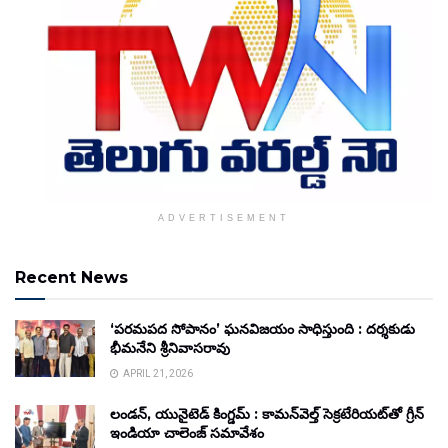
ADVERTISEMENT
Recent News
‘పరమపద సోపానం’ ఘనవిజయం సాధిస్తుంది : దర్శకుడు
భీమనేని శ్రీనివాసరావు
APRIL 21, 2026
లండన్, యునైటెడ్ కింగ్డమ్ : కామన్‌వెల్త్ సెక్రటేరియట్‌తో గ్రీన్
ఇండియా చాలెంజ్ సమావేశం