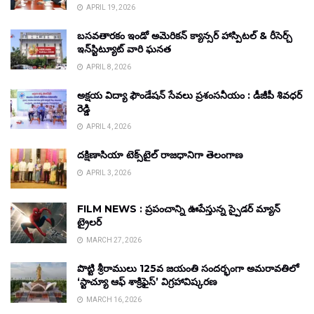
APRIL 19, 2026
బసవతారకం ఇండో అమెరికన్ క్యాన్సర్ హాస్పిటల్ & రీసెర్చ్
ఇన్‌స్టిట్యూట్ వారి ఘనత
APRIL 8, 2026
అక్షయ విద్యా ఫౌండేషన్ సేవలు ప్రశంసనీయం : డీజీపీ శివధర్
రెడ్డి
APRIL 4, 2026
దక్షిణాసియా టెక్స్‌టైల్ రాజధానిగా తెలంగాణ
APRIL 3, 2026
FILM NEWS : ప్రపంచాన్ని ఊపేస్తున్న స్పైడర్ మ్యాన్
ట్రైలర్
MARCH 27, 2026
పొట్టి శ్రీరాములు 125వ జయంతి సందర్భంగా అమరావతిలో
‘స్టాచ్యూ ఆఫ్ శాక్రిఫైస్’ విగ్రహావిష్కరణ
MARCH 16, 2026