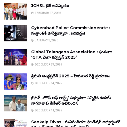
JCHSL డైరీ ఆవిష్కరణ
FEBRUARY 27, 2026
Cyberabad Police Commissionerate :
సంక్రాంతికి ఊరెళ్తున్నారా.. జరభద్రం!
JANUARY 3, 2026
Global Telangana Association : ఘనంగా
‘GTA మెగా కన్వెన్షన్ 2025’
DECEMBER 29, 2025
శ్రీమతి ఆంధ్రప్రదేశ్ 2025 – హేమలత రెడ్డి ప్రయాణం
DECEMBER 14, 2025
బ్రిటన్ ‘హౌస్ ఆఫ్ లార్డ్స్’ సభ్యుడిగా ఎన్నికైన ఉదయ్
నాగరాజుకు కేటీఆర్ అభినందన
DECEMBER 11, 2025
Sankalp Divas : సుచిరిండియా ఫౌండేషన్ ఆధ్వర్యంలో