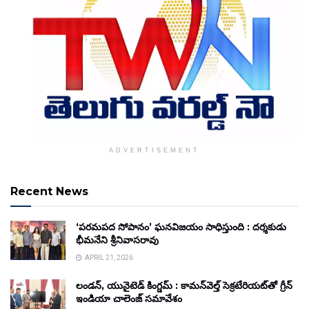
ADVERTISEMENT
Recent News
‘పరమపద సోపానం’ ఘనవిజయం సాధిస్తుంది : దర్శకుడు
భీమనేని శ్రీనివాసరావు
APRIL 21, 2026
లండన్, యునైటెడ్ కింగ్డమ్ : కామన్‌వెల్త్ సెక్రటేరియట్‌తో గ్రీన్
ఇండియా చాలెంజ్ సమావేశం