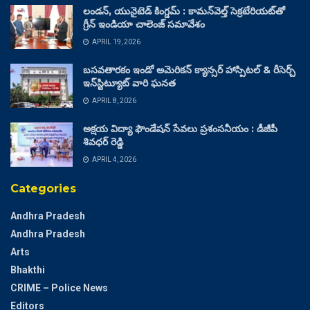
లండన్, యునైటెడ్ కింగ్డమ్ : కామన్‌వెల్త్ సెక్రటేరియట్‌తో
గ్రీన్ ఇండియా చాలెంజ్ సమావేశం
APRIL 19, 2026
బసవతారకం ఇండో అమెరికన్ క్యాన్సర్ హాస్పిటల్ & రీసెర్చ్
ఇన్‌స్టిట్యూట్ వారి ఘనత
APRIL 8, 2026
అక్షయ విద్యా ఫౌండేషన్ సేవలు ప్రశంసనీయం : డీజీపీ
శివధర్ రెడ్డి
APRIL 4, 2026
Categories
Andhra Pradesh
Andhra Pradesh
Arts
Bhakthi
CRIME – Police News
Editors