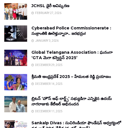
JCHSL డైరీ ఆవిష్కరణ
FEBRUARY 27, 2026
Cyberabad Police Commissionerate :
సంక్రాంతికి ఊరెళ్తున్నారా.. జరభద్రం!
JANUARY 3, 2026
Global Telangana Association : ఘనంగా
‘GTA మెగా కన్వెన్షన్ 2025’
DECEMBER 29, 2025
శ్రీమతి ఆంధ్రప్రదేశ్ 2025 – హేమలత రెడ్డి ప్రయాణం
DECEMBER 14, 2025
బ్రిటన్ ‘హౌస్ ఆఫ్ లార్డ్స్’ సభ్యుడిగా ఎన్నికైన ఉదయ్
నాగరాజుకు కేటీఆర్ అభినందన
DECEMBER 11, 2025
Sankalp Divas : సుచిరిండియా ఫౌండేషన్ ఆధ్వర్యంలో