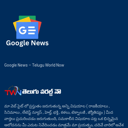
Google News – Telugu World Now
మా వెబ్ సైట్ లో ప్రస్తుతం జరుగుతున్న అన్ని విషయాల ( రాజకీయాలు ,
సినిమాలు , లేటెస్ట్ న్యూస్ , హెల్త్, భక్తి , కళలు, టెక్నాలజీ , జ్యోతిష్యం ) మీద
వార్తలు ప్రచురించడం జరుగుతుంది, సమకాలీన విషయాల పట్ల ఒక భిన్నమైన
ఆలోచనను మీ ఎదుట నివేదించడం మాత్రమే మా ప్రయత్నం, చదివే వారిలో ఆవేశ