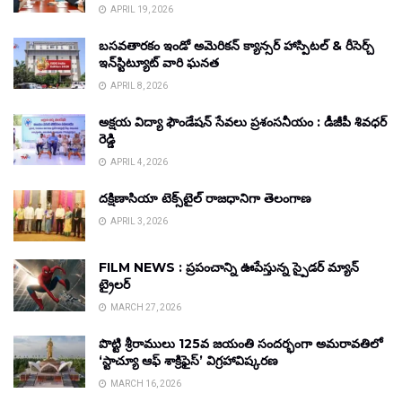
APRIL 19, 2026
బసవతారకం ఇండో అమెరికన్ క్యాన్సర్ హాస్పిటల్ & రీసెర్చ్
ఇన్‌స్టిట్యూట్ వారి ఘనత
APRIL 8, 2026
అక్షయ విద్యా ఫౌండేషన్ సేవలు ప్రశంసనీయం : డీజీపీ శివధర్
రెడ్డి
APRIL 4, 2026
దక్షిణాసియా టెక్స్‌టైల్ రాజధానిగా తెలంగాణ
APRIL 3, 2026
FILM NEWS : ప్రపంచాన్ని ఊపేస్తున్న స్పైడర్ మ్యాన్
ట్రైలర్
MARCH 27, 2026
పొట్టి శ్రీరాములు 125వ జయంతి సందర్భంగా అమరావతిలో
‘స్టాచ్యూ ఆఫ్ శాక్రిఫైస్’ విగ్రహావిష్కరణ
MARCH 16, 2026