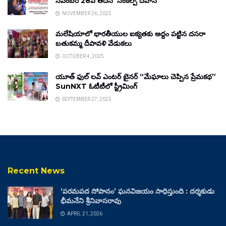
నవంబర్ 28వ తేదీన ‘సంకల్ప్ దివాస్’
NOVEMBER 26, 2025
మలేషియాలో భారతీయుల ఐక్యతకు అద్దం పట్టిన దసరా
బతుకమ్మ దీపావళి వేడుకలు
OCTOBER 4, 2025
యూత్ ఫుల్ లవ్ ఎంటర్ టైనర్ “మేఘాలు చెప్పిన ప్రేమకథ”
SunNXT ఓటీటీలో స్ట్రీమింగ్
SEPTEMBER 27, 2025
Recent News
‘పరమపద సోపానం’ ఘనవిజయం సాధిస్తుంది : దర్శకుడు
భీమనేని శ్రీనివాసరావు
APRIL 21, 2026