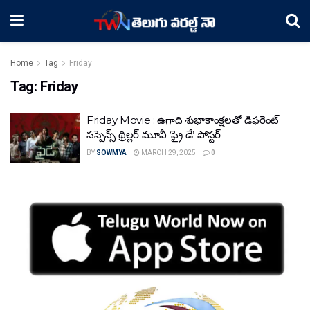
Home
Tag
Friday
Tag:
Friday
Friday Movie : ఉగాది శుభాకాంక్షలతో డిఫరెంట్
సస్పెన్స్ థ్రిల్లర్ మూవీ ‘ఫ్రై డే’ పోస్టర్
BY
SOWMYA
MARCH 29, 2025
0