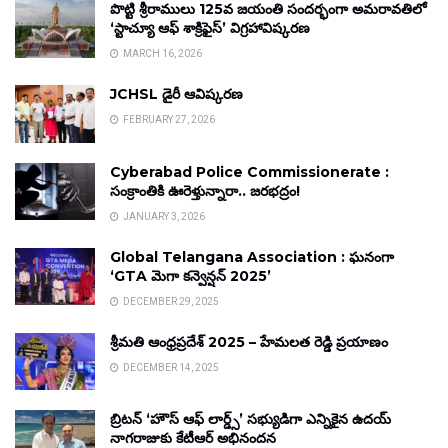
పొట్టి శ్రీరాములు 125వ జయంతి సందర్భంగా అమరావతిలో
‘స్టాచ్యూ ఆఫ్ శాక్రిఫైస్’ విగ్రహావిష్కరణ
MARCH 16, 2026
JCHSL డైరీ ఆవిష్కరణ
FEBRUARY 27, 2026
Cyberabad Police Commissionerate :
సంక్రాంతికి ఊరెళ్తున్నారా.. జరభద్రం!
JANUARY 3, 2026
Global Telangana Association : ఘనంగా
‘GTA మెగా కన్వెన్షన్ 2025’
DECEMBER 29, 2025
శ్రీమతి ఆంధ్రప్రదేశ్ 2025 – హేమలత రెడ్డి ప్రయాణం
DECEMBER 14, 2025
బ్రిటన్ ‘హౌస్ ఆఫ్ లార్డ్స్’ సభ్యుడిగా ఎన్నికైన ఉదయ్
నాగరాజుకు కేటీఆర్ అభినందన