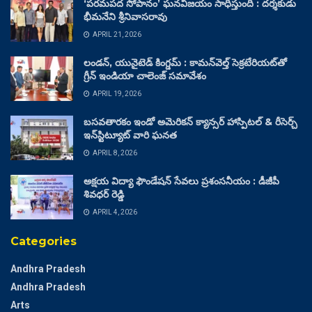
‘పరమపద సోపానం’ ఘనవిజయం సాధిస్తుంది : దర్శకుడు
భీమనేని శ్రీనివాసరావు
APRIL 21, 2026
లండన్, యునైటెడ్ కింగ్డమ్ : కామన్‌వెల్త్ సెక్రటేరియట్‌తో
గ్రీన్ ఇండియా చాలెంజ్ సమావేశం
APRIL 19, 2026
బసవతారకం ఇండో అమెరికన్ క్యాన్సర్ హాస్పిటల్ & రీసెర్చ్
ఇన్‌స్టిట్యూట్ వారి ఘనత
APRIL 8, 2026
అక్షయ విద్యా ఫౌండేషన్ సేవలు ప్రశంసనీయం : డీజీపీ
శివధర్ రెడ్డి
APRIL 4, 2026
Categories
Andhra Pradesh
Andhra Pradesh
Arts