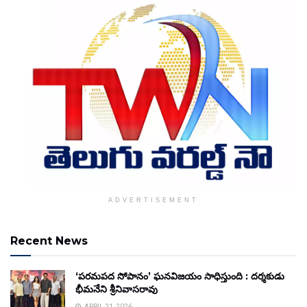
ADVERTISEMENT
Recent News
‘పరమపద సోపానం’ ఘనవిజయం సాధిస్తుంది : దర్శకుడు
భీమనేని శ్రీనివాసరావు
APRIL 21, 2026