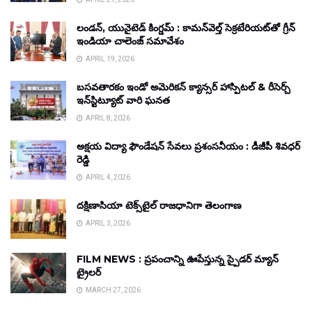
లండన్, యునైటెడ్ కింగ్డమ్ : కామన్‌వెల్త్ సెక్రటేరియట్‌తో గ్రీన్
ఇండియా చాలెంజ్ సమావేశం
APRIL 19, 2026
బసవతారకం ఇండో అమెరికన్ క్యాన్సర్ హాస్పిటల్ & రీసెర్చ్
ఇన్‌స్టిట్యూట్ వారి ఘనత
APRIL 8, 2026
అక్షయ విద్యా ఫౌండేషన్ సేవలు ప్రశంసనీయం : డీజీపీ శివధర్
రెడ్డి
APRIL 4, 2026
దక్షిణాసియా టెక్స్‌టైల్ రాజధానిగా తెలంగాణ
APRIL 3, 2026
FILM NEWS : ప్రపంచాన్ని ఊపేస్తున్న స్పైడర్ మ్యాన్
ట్రైలర్
MARCH 27, 2026