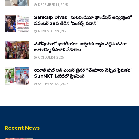
DECEMBER 11, 2025
Sankalp Divas : సుచిరిండియా ఫౌండేషన్ ఆధ్వర్యంలో
నవంబర్ 28వ తేదీన ‘సంకల్ప్ దివాస్’
NOVEMBER 26, 2025
మలేషియాలో భారతీయుల ఐక్యతకు అద్దం పట్టిన దసరా
బతుకమ్మ దీపావళి వేడుకలు
OCTOBER 4, 2025
యూత్ ఫుల్ లవ్ ఎంటర్ టైనర్ “మేఘాలు చెప్పిన ప్రేమకథ”
SunNXT ఓటీటీలో స్ట్రీమింగ్
SEPTEMBER 27, 2025
Recent News