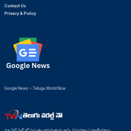
Contact Us
Privacy & Policy
Google News – Telugu World Now
మా వెబ్ సైట్ లో ప్రస్తుతం జరుగుతున్న అన్ని విషయాల ( రాజకీయాలు ,