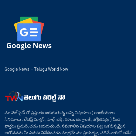
Google News – Telugu World Now
మా వెబ్ సైట్ లో ప్రస్తుతం జరుగుతున్న అన్ని విషయాల ( రాజకీయాలు ,
సినిమాలు , లేటెస్ట్ న్యూస్ , హెల్త్, భక్తి , కళలు, టెక్నాలజీ , జ్యోతిష్యం ) మీద
వార్తలు ప్రచురించడం జరుగుతుంది, సమకాలీన విషయాల పట్ల ఒక భిన్నమైన
ఆలోచనను మీ ఎదుట నివేదించడం మాత్రమే మా ప్రయత్నం, చదివే వారిలో ఆవేశ