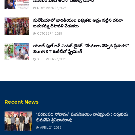
నవంబర్ 28వ తేదీన ‘సంకల్ప్ దివాస్’
NOVEMBER 26, 2025
మలేషియాలో భారతీయుల ఐక్యతకు అద్దం పట్టిన దసరా
బతుకమ్మ దీపావళి వేడుకలు
OCTOBER 4, 2025
యూత్ ఫుల్ లవ్ ఎంటర్ టైనర్ “మేఘాలు చెప్పిన ప్రేమకథ”
SunNXT ఓటీటీలో స్ట్రీమింగ్
SEPTEMBER 27, 2025
Recent News
‘పరమపద సోపానం’ ఘనవిజయం సాధిస్తుంది : దర్శకుడు
భీమనేని శ్రీనివాసరావు
APRIL 21, 2026