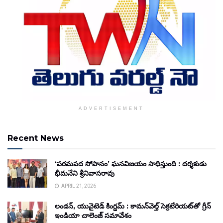
ADVERTISEMENT
Recent News
‘పరమపద సోపానం’ ఘనవిజయం సాధిస్తుంది : దర్శకుడు
భీమనేని శ్రీనివాసరావు
APRIL 21, 2026
లండన్, యునైటెడ్ కింగ్డమ్ : కామన్‌వెల్త్ సెక్రటేరియట్‌తో గ్రీన్
ఇండియా చాలెంజ్ సమావేశం