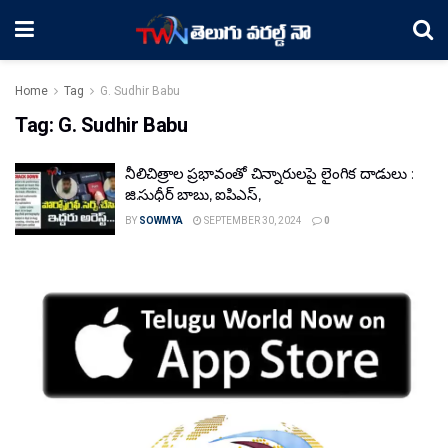
Home
Tag
G. Sudhir Babu
Tag:
G. Sudhir Babu
నీలిచిత్రాల ప్రభావంతో చిన్నారులపై లైంగిక దాడులు :
జి.సుధీర్ బాబు, ఐపిఎస్,
BY
SOWMYA
SEPTEMBER 30, 2024
0