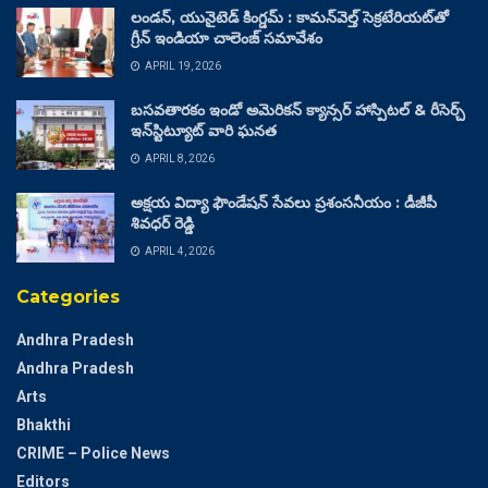
లండన్, యునైటెడ్ కింగ్డమ్ : కామన్‌వెల్త్ సెక్రటేరియట్‌తో
గ్రీన్ ఇండియా చాలెంజ్ సమావేశం
APRIL 19, 2026
బసవతారకం ఇండో అమెరికన్ క్యాన్సర్ హాస్పిటల్ & రీసెర్చ్
ఇన్‌స్టిట్యూట్ వారి ఘనత
APRIL 8, 2026
అక్షయ విద్యా ఫౌండేషన్ సేవలు ప్రశంసనీయం : డీజీపీ
శివధర్ రెడ్డి
APRIL 4, 2026
Categories
Andhra Pradesh
Andhra Pradesh
Arts
Bhakthi
CRIME – Police News
Editors