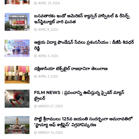
APRIL 19, 2026
బసవతారకం ఇండో అమెరికన్ క్యాన్సర్ హాస్పిటల్ & రీసెర్చ్
ఇన్‌స్టిట్యూట్ వారి ఘనత
APRIL 8, 2026
అక్షయ విద్యా ఫౌండేషన్ సేవలు ప్రశంసనీయం : డీజీపీ శివధర్
రెడ్డి
APRIL 4, 2026
దక్షిణాసియా టెక్స్‌టైల్ రాజధానిగా తెలంగాణ
APRIL 3, 2026
FILM NEWS : ప్రపంచాన్ని ఊపేస్తున్న స్పైడర్ మ్యాన్
ట్రైలర్
MARCH 27, 2026
పొట్టి శ్రీరాములు 125వ జయంతి సందర్భంగా అమరావతిలో
‘స్టాచ్యూ ఆఫ్ శాక్రిఫైస్’ విగ్రహావిష్కరణ
MARCH 16, 2026