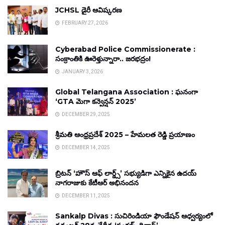
JCHSL డైరీ ఆవిష్కరణ
FEBRUARY 27, 2026
Cyberabad Police Commissionerate :
సంక్రాంతికి ఊరెళ్తున్నారా.. జరభద్రం!
JANUARY 3, 2026
Global Telangana Association : ఘనంగా
‘GTA మెగా కన్వెన్షన్ 2025’
DECEMBER 29, 2025
శ్రీమతి ఆంధ్రప్రదేశ్ 2025 – హేమలత రెడ్డి ప్రయాణం
DECEMBER 14, 2025
బ్రిటన్ ‘హౌస్ ఆఫ్ లార్డ్స్’ సభ్యుడిగా ఎన్నికైన ఉదయ్
నాగరాజుకు కేటీఆర్ అభినందన
DECEMBER 11, 2025
Sankalp Divas : సుచిరిండియా ఫౌండేషన్ ఆధ్వర్యంలో