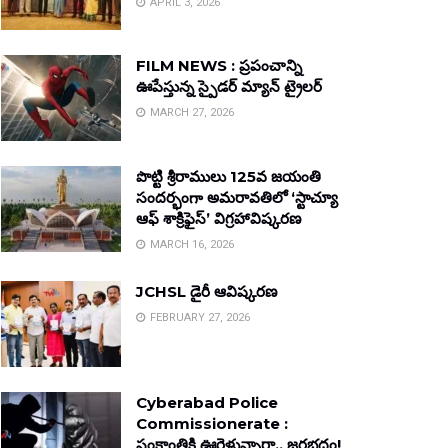
APRIL 3, 2026
FILM NEWS : ప్రపంచాన్ని
ఊపేస్తున్న స్పైడర్ మ్యాన్ ట్రైలర్
MARCH 27, 2026
పొట్టి శ్రీరాములు 125వ జయంతి
సందర్భంగా అమరావతిలో ‘స్టాచ్యూ
ఆఫ్ శాక్రిఫైస్’ విగ్రహావిష్కరణ
MARCH 16, 2026
JCHSL డైరీ ఆవిష్కరణ
FEBRUARY 27, 2026
Cyberabad Police
Commissionerate :
సంక్రాంతికి ఊరెళ్తున్నారా.. జరభద్రం!