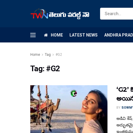
HOME
LATEST NEWS
ANDHRA PRA
Home
Tag
#G2
Tag:
#G2
‘G2’ క
అయిన
BY
SOWM
అడివి శేష
అద్భుతమై
ఇంతకుముం