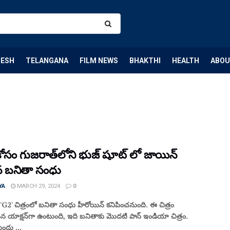
DESH
TELANGANA
FILM NEWS
BHAKTHI
HEALTH
ABOU
ోసం గుజరాత్‌లోని భుజ్‌ షూట్ లో జాయిన్
 బనితా సంధు
YA
MARCH 29, 2024
0
్ 'G2' చిత్రంలో బనితా సంధు హీరోయిన్ కనిపించనుంది. ఈ చిత్రం
న యాక్షన్‌గా ఉంటుంది, ఇది బనితాకు మొదటి పాన్ ఇండియా చిత్రం.
దు ...