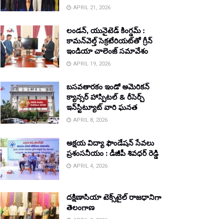
APRIL 21, 2026
లండన్, యునైటెడ్ కింగ్డమ్ :
కామన్‌వెల్త్ సెక్రటేరియట్‌తో గ్రీన్
ఇండియా చాలెంజ్ సమావేశం
APRIL 19, 2026
బసవతారకం ఇండో అమెరికన్
క్యాన్సర్ హాస్పిటల్ & రీసెర్చ్
ఇన్‌స్టిట్యూట్ వారి ఘనత
APRIL 8, 2026
అక్షయ విద్యా ఫౌండేషన్ సేవలు
ప్రశంసనీయం : డీజీపీ శివధర్ రెడ్డి
APRIL 4, 2026
దక్షిణాసియా టెక్స్‌టైల్ రాజధానిగా
తెలంగాణ