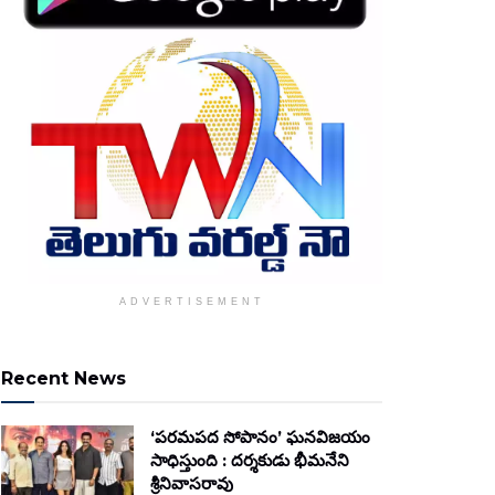
ADVERTISEMENT
Recent News
‘పరమపద సోపానం’ ఘనవిజయం
సాధిస్తుంది : దర్శకుడు భీమనేని
శ్రీనివాసరావు