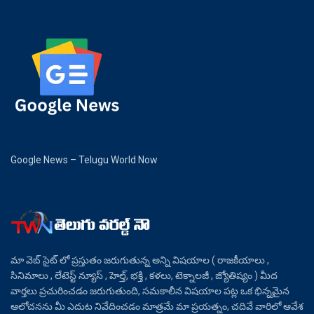
Google News – Telugu World Now
మా వెబ్ సైట్ లో ప్రస్తుతం జరుగుతున్న అన్ని విషయాల ( రాజకీయాలు ,
సినిమాలు , లేటెస్ట్ న్యూస్ , హెల్త్, భక్తి , కళలు, టెక్నాలజీ , జ్యోతిష్యం ) మీద
వార్తలు ప్రచురించడం జరుగుతుంది, సమకాలీన విషయాల పట్ల ఒక భిన్నమైన
ఆలోచనను మీ ఎదుట నివేదించడం మాత్రమే మా ప్రయత్నం, చదివే వారిలో ఆవేశ