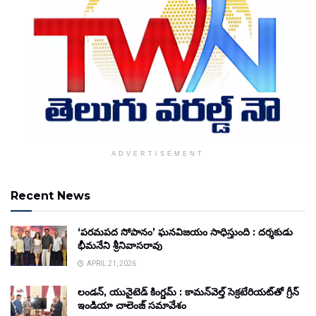
ADVERTISEMENT
Recent News
‘పరమపద సోపానం’ ఘనవిజయం సాధిస్తుంది : దర్శకుడు
భీమనేని శ్రీనివాసరావు
APRIL 21, 2026
లండన్, యునైటెడ్ కింగ్డమ్ : కామన్‌వెల్త్ సెక్రటేరియట్‌తో గ్రీన్
ఇండియా చాలెంజ్ సమావేశం