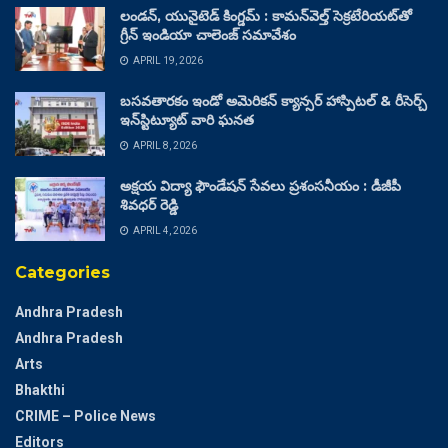
లండన్, యునైటెడ్ కింగ్డమ్ : కామన్‌వెల్త్ సెక్రటేరియట్‌తో
గ్రీన్ ఇండియా చాలెంజ్ సమావేశం
APRIL 19, 2026
బసవతారకం ఇండో అమెరికన్ క్యాన్సర్ హాస్పిటల్ & రీసెర్చ్
ఇన్‌స్టిట్యూట్ వారి ఘనత
APRIL 8, 2026
అక్షయ విద్యా ఫౌండేషన్ సేవలు ప్రశంసనీయం : డీజీపీ
శివధర్ రెడ్డి
APRIL 4, 2026
Categories
Andhra Pradesh
Andhra Pradesh
Arts
Bhakthi
CRIME – Police News
Editors