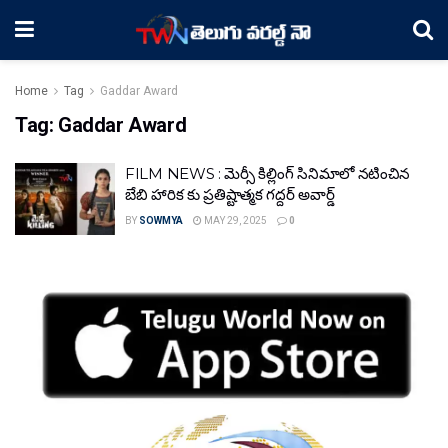
Home
Tag
Gaddar Award
Tag:
Gaddar Award
FILM NEWS : మెర్సీ కిల్లింగ్ సినిమాలో నటించిన
బేబి హారిక కు ప్రతిష్టాత్మక గద్దర్ అవార్డ్
BY
SOWMYA
MAY 29, 2025
0