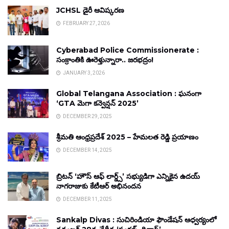
JCHSL డైరీ ఆవిష్కరణ
FEBRUARY 27, 2026
Cyberabad Police Commissionerate :
సంక్రాంతికి ఊరెళ్తున్నారా.. జరభద్రం!
JANUARY 3, 2026
Global Telangana Association : ఘనంగా
‘GTA మెగా కన్వెన్షన్ 2025’
DECEMBER 29, 2025
శ్రీమతి ఆంధ్రప్రదేశ్ 2025 – హేమలత రెడ్డి ప్రయాణం
DECEMBER 14, 2025
బ్రిటన్ ‘హౌస్ ఆఫ్ లార్డ్స్’ సభ్యుడిగా ఎన్నికైన ఉదయ్
నాగరాజుకు కేటీఆర్ అభినందన
DECEMBER 11, 2025
Sankalp Divas : సుచిరిండియా ఫౌండేషన్ ఆధ్వర్యంలో