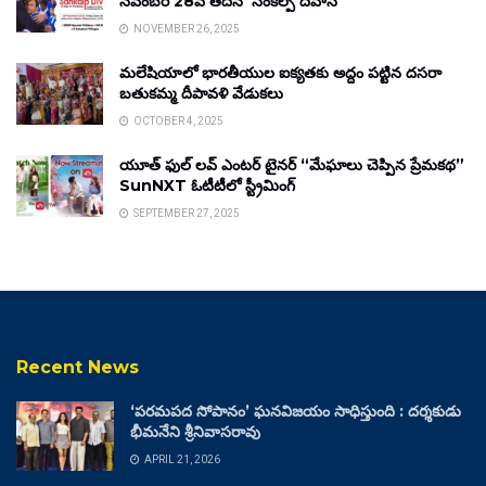
నవంబర్ 28వ తేదీన ‘సంకల్ప్ దివాస్’
NOVEMBER 26, 2025
మలేషియాలో భారతీయుల ఐక్యతకు అద్దం పట్టిన దసరా
బతుకమ్మ దీపావళి వేడుకలు
OCTOBER 4, 2025
యూత్ ఫుల్ లవ్ ఎంటర్ టైనర్ “మేఘాలు చెప్పిన ప్రేమకథ”
SunNXT ఓటీటీలో స్ట్రీమింగ్
SEPTEMBER 27, 2025
Recent News
‘పరమపద సోపానం’ ఘనవిజయం సాధిస్తుంది : దర్శకుడు
భీమనేని శ్రీనివాసరావు
APRIL 21, 2026