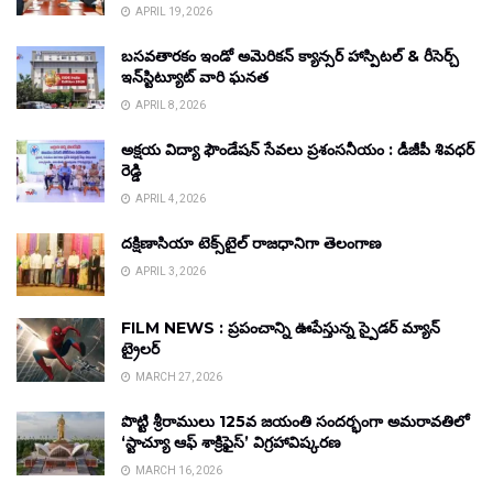
APRIL 19, 2026
బసవతారకం ఇండో అమెరికన్ క్యాన్సర్ హాస్పిటల్ & రీసెర్చ్
ఇన్‌స్టిట్యూట్ వారి ఘనత
APRIL 8, 2026
అక్షయ విద్యా ఫౌండేషన్ సేవలు ప్రశంసనీయం : డీజీపీ శివధర్
రెడ్డి
APRIL 4, 2026
దక్షిణాసియా టెక్స్‌టైల్ రాజధానిగా తెలంగాణ
APRIL 3, 2026
FILM NEWS : ప్రపంచాన్ని ఊపేస్తున్న స్పైడర్ మ్యాన్
ట్రైలర్
MARCH 27, 2026
పొట్టి శ్రీరాములు 125వ జయంతి సందర్భంగా అమరావతిలో
‘స్టాచ్యూ ఆఫ్ శాక్రిఫైస్’ విగ్రహావిష్కరణ
MARCH 16, 2026