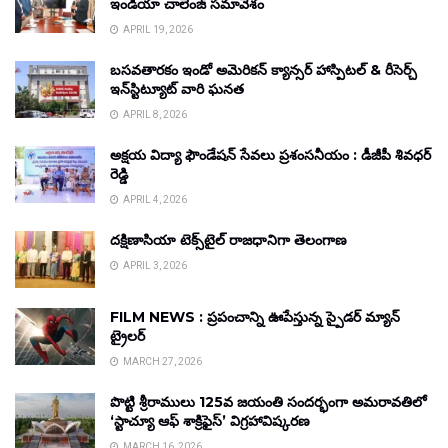
ఇండియా చాలెంజ్ సమావేశం
APRIL 19, 2026
బసవతారకం ఇండో అమెరికన్ క్యాన్సర్ హాస్పిటల్ & రీసెర్చ్
ఇన్‌స్టిట్యూట్ వారి ఘనత
APRIL 8, 2026
అక్షయ విద్యా ఫౌండేషన్ సేవలు ప్రశంసనీయం : డీజీపీ శివధర్
రెడ్డి
APRIL 4, 2026
దక్షిణాసియా టెక్స్‌టైల్ రాజధానిగా తెలంగాణ
APRIL 3, 2026
FILM NEWS : ప్రపంచాన్ని ఊపేస్తున్న స్పైడర్ మ్యాన్
ట్రైలర్
MARCH 27, 2026
పొట్టి శ్రీరాములు 125వ జయంతి సందర్భంగా అమరావతిలో
‘స్టాచ్యూ ఆఫ్ శాక్రిఫైస్’ విగ్రహావిష్కరణ
MARCH 16, 2026