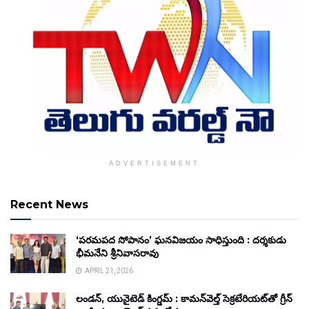
ADVERTISEMENT
Recent News
‘పరమపద సోపానం’ ఘనవిజయం సాధిస్తుంది : దర్శకుడు
భీమనేని శ్రీనివాసరావు
APRIL 21, 2026
లండన్, యునైటెడ్ కింగ్డమ్ : కామన్‌వెల్త్ సెక్రటేరియట్‌తో గ్రీన్