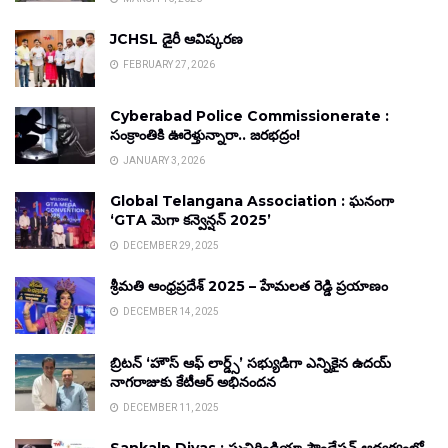
JCHSL డైరీ ఆవిష్కరణ
FEBRUARY 27, 2026
Cyberabad Police Commissionerate :
సంక్రాంతికి ఊరెళ్తున్నారా.. జరభద్రం!
JANUARY 3, 2026
Global Telangana Association : ఘనంగా
‘GTA మెగా కన్వెన్షన్ 2025’
DECEMBER 29, 2025
శ్రీమతి ఆంధ్రప్రదేశ్ 2025 – హేమలత రెడ్డి ప్రయాణం
DECEMBER 14, 2025
బ్రిటన్ ‘హౌస్ ఆఫ్ లార్డ్స్’ సభ్యుడిగా ఎన్నికైన ఉదయ్
నాగరాజుకు కేటీఆర్ అభినందన
DECEMBER 11, 2025