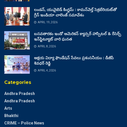
లండన్, యునైటెడ్ కింగ్డమ్ : కామన్‌వెల్త్ సెక్రటేరియట్‌తో
గ్రీన్ ఇండియా చాలెంజ్ సమావేశం
APRIL 19, 2026
బసవతారకం ఇండో అమెరికన్ క్యాన్సర్ హాస్పిటల్ & రీసెర్చ్
ఇన్‌స్టిట్యూట్ వారి ఘనత
APRIL 8, 2026
అక్షయ విద్యా ఫౌండేషన్ సేవలు ప్రశంసనీయం : డీజీపీ
శివధర్ రెడ్డి
APRIL 4, 2026
Categories
Andhra Pradesh
Andhra Pradesh
Arts
Bhakthi
CRIME – Police News