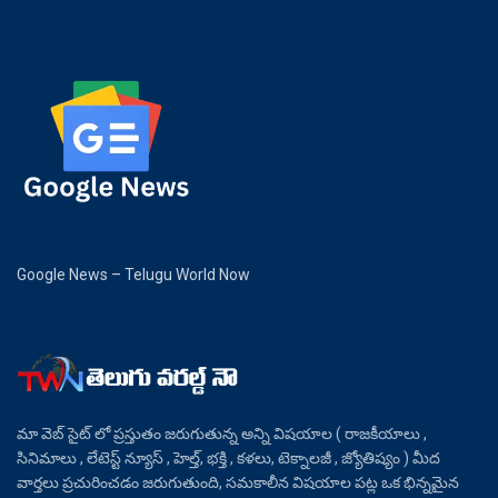
Google News – Telugu World Now
మా వెబ్ సైట్ లో ప్రస్తుతం జరుగుతున్న అన్ని విషయాల ( రాజకీయాలు ,
సినిమాలు , లేటెస్ట్ న్యూస్ , హెల్త్, భక్తి , కళలు, టెక్నాలజీ , జ్యోతిష్యం ) మీద
వార్తలు ప్రచురించడం జరుగుతుంది, సమకాలీన విషయాల పట్ల ఒక భిన్నమైన