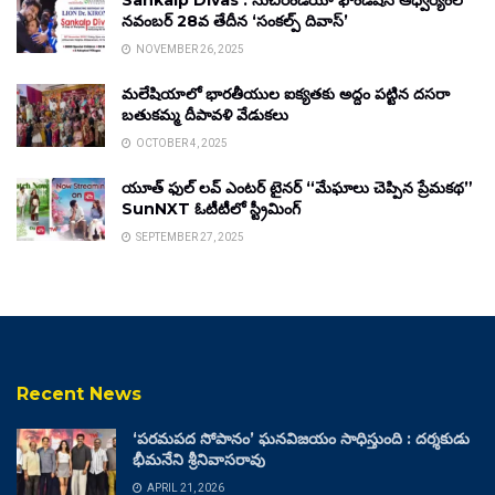
Sankalp Divas : సుచిరిండియా ఫౌండేషన్ ఆధ్వర్యంలో
నవంబర్ 28వ తేదీన ‘సంకల్ప్ దివాస్’
NOVEMBER 26, 2025
మలేషియాలో భారతీయుల ఐక్యతకు అద్దం పట్టిన దసరా
బతుకమ్మ దీపావళి వేడుకలు
OCTOBER 4, 2025
యూత్ ఫుల్ లవ్ ఎంటర్ టైనర్ “మేఘాలు చెప్పిన ప్రేమకథ”
SunNXT ఓటీటీలో స్ట్రీమింగ్
SEPTEMBER 27, 2025
Recent News
‘పరమపద సోపానం’ ఘనవిజయం సాధిస్తుంది : దర్శకుడు
భీమనేని శ్రీనివాసరావు
APRIL 21, 2026