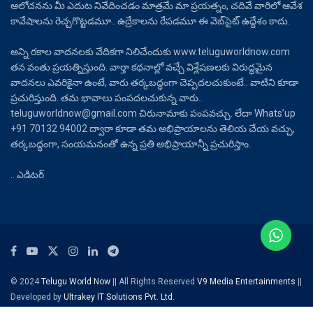
ఆలోచనను మీ ఎదుట నివేదించడం మాత్రమే మా ప్రయత్నం, చదివే వారిలో ఆవేశ
కావేషాలను రెచ్చగొట్టడమూ.. ఉద్రేకాలను రేపడమూ ఈ వెబ్‌సైట్ ఉద్దేశం కాదు.
అన్ని రకాల వాదనలకు వేదికగా నిలిచేందుకు www.teluguworldnow.com
తన వంతు ప్రయత్నిస్తుంది. వార్తా కథనాల్లో వచ్చే విశ్లేషణలకు విరుద్ధమైన
వాదనలు ఎవరికైనా ఉంటే, వారు తర్కబద్ధంగా చెప్పదలచుకుంటే.. వాటిని కూడా
ప్రచురిస్తుంది. తమ భావాలు పంపదలచుకున్న వారు..
teluguworldnow@gmail.com చిరునామాకు పంపవచ్చు. లేదా Whats’up
+91 70132 94002 ద్వారా కూడా తమ అభిప్రాయాలను తెలియ చేయ వచ్చు,
తర్కబద్ధంగా, సంయమనంతో ఉన్న ప్రతి అభిప్రాయాన్నీ ప్రచురిస్తాం.
.. ఎడిటర్
© 2024
Telugu World Now
|| All Rights Reserved
V9 Media Entertainments
||
Developed by
Ultrakey IT Solutions Pvt. Ltd.