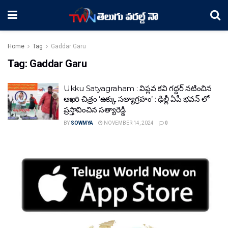
Home
Tag
Gaddar Garu
Tag:
Gaddar Garu
Ukku Satyagraham : విప్లవ కవి గద్దర్ నటించిన
ఆఖరి చిత్రం ‘ఉక్కు సత్యాగ్రహం’ : ఢిల్లీ ఏపీ భవన్ లో
ప్రస్తావించిన సత్యారెడ్డి
BY
SOWMYA
NOVEMBER 14, 2024
0