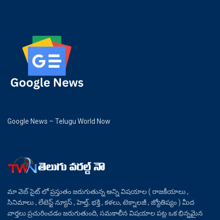
Google News – Telugu World Now
మా వెబ్ సైట్ లో ప్రస్తుతం జరుగుతున్న అన్ని విషయాల ( రాజకీయాలు ,
సినిమాలు , లేటెస్ట్ న్యూస్ , హెల్త్, భక్తి , కళలు, టెక్నాలజీ , జ్యోతిష్యం ) మీద
వార్తలు ప్రచురించడం జరుగుతుంది, సమకాలీన విషయాల పట్ల ఒక భిన్నమైన