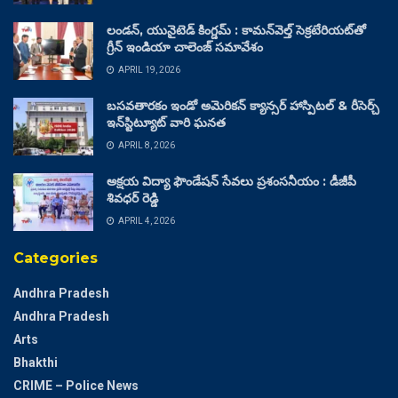
లండన్, యునైటెడ్ కింగ్డమ్ : కామన్‌వెల్త్ సెక్రటేరియట్‌తో
గ్రీన్ ఇండియా చాలెంజ్ సమావేశం
APRIL 19, 2026
బసవతారకం ఇండో అమెరికన్ క్యాన్సర్ హాస్పిటల్ & రీసెర్చ్
ఇన్‌స్టిట్యూట్ వారి ఘనత
APRIL 8, 2026
అక్షయ విద్యా ఫౌండేషన్ సేవలు ప్రశంసనీయం : డీజీపీ
శివధర్ రెడ్డి
APRIL 4, 2026
Categories
Andhra Pradesh
Andhra Pradesh
Arts
Bhakthi
CRIME – Police News