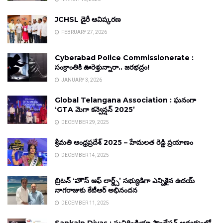
JCHSL డైరీ ఆవిష్కరణ
FEBRUARY 27, 2026
Cyberabad Police Commissionerate :
సంక్రాంతికి ఊరెళ్తున్నారా.. జరభద్రం!
JANUARY 3, 2026
Global Telangana Association : ఘనంగా
‘GTA మెగా కన్వెన్షన్ 2025’
DECEMBER 29, 2025
శ్రీమతి ఆంధ్రప్రదేశ్ 2025 – హేమలత రెడ్డి ప్రయాణం
DECEMBER 14, 2025
బ్రిటన్ ‘హౌస్ ఆఫ్ లార్డ్స్’ సభ్యుడిగా ఎన్నికైన ఉదయ్
నాగరాజుకు కేటీఆర్ అభినందన
DECEMBER 11, 2025