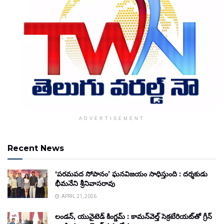
ADVERTISEMENT
Recent News
‘పరమపద సోపానం’ ఘనవిజయం సాధిస్తుంది : దర్శకుడు
భీమనేని శ్రీనివాసరావు
APRIL 21, 2026
లండన్, యునైటెడ్ కింగ్డమ్ : కామన్‌వెల్త్ సెక్రటేరియట్‌తో గ్రీన్