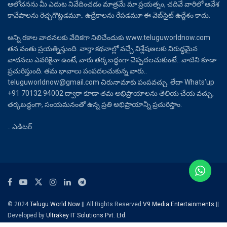
ఆలోచనను మీ ఎదుట నివేదించడం మాత్రమే మా ప్రయత్నం, చదివే వారిలో ఆవేశ
కావేషాలను రెచ్చగొట్టడమూ.. ఉద్రేకాలను రేపడమూ ఈ వెబ్‌సైట్ ఉద్దేశం కాదు.
అన్ని రకాల వాదనలకు వేదికగా నిలిచేందుకు www.teluguworldnow.com
తన వంతు ప్రయత్నిస్తుంది. వార్తా కథనాల్లో వచ్చే విశ్లేషణలకు విరుద్ధమైన
వాదనలు ఎవరికైనా ఉంటే, వారు తర్కబద్ధంగా చెప్పదలచుకుంటే.. వాటిని కూడా
ప్రచురిస్తుంది. తమ భావాలు పంపదలచుకున్న వారు..
teluguworldnow@gmail.com చిరునామాకు పంపవచ్చు. లేదా Whats’up
+91 70132 94002 ద్వారా కూడా తమ అభిప్రాయాలను తెలియ చేయ వచ్చు,
తర్కబద్ధంగా, సంయమనంతో ఉన్న ప్రతి అభిప్రాయాన్నీ ప్రచురిస్తాం.
.. ఎడిటర్
© 2024
Telugu World Now
|| All Rights Reserved
V9 Media Entertainments
||
Developed by
Ultrakey IT Solutions Pvt. Ltd.