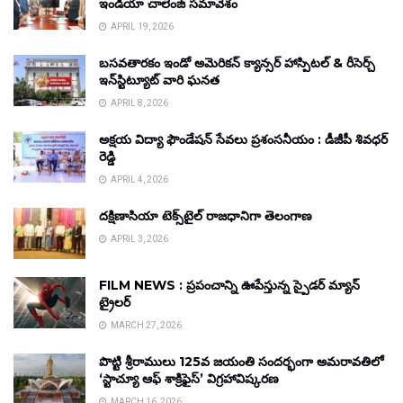
ఇండియా చాలెంజ్ సమావేశం
APRIL 19, 2026
బసవతారకం ఇండో అమెరికన్ క్యాన్సర్ హాస్పిటల్ & రీసెర్చ్
ఇన్‌స్టిట్యూట్ వారి ఘనత
APRIL 8, 2026
అక్షయ విద్యా ఫౌండేషన్ సేవలు ప్రశంసనీయం : డీజీపీ శివధర్
రెడ్డి
APRIL 4, 2026
దక్షిణాసియా టెక్స్‌టైల్ రాజధానిగా తెలంగాణ
APRIL 3, 2026
FILM NEWS : ప్రపంచాన్ని ఊపేస్తున్న స్పైడర్ మ్యాన్
ట్రైలర్
MARCH 27, 2026
పొట్టి శ్రీరాములు 125వ జయంతి సందర్భంగా అమరావతిలో
‘స్టాచ్యూ ఆఫ్ శాక్రిఫైస్’ విగ్రహావిష్కరణ
MARCH 16, 2026