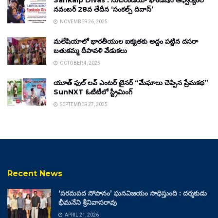
Sankalp Divas : సుచిరిండియా ఫౌండేషన్ ఆధ్వర్యంలో
నవంబర్ 28వ తేదీన ‘సంకల్ప్ దివాస్’
NOVEMBER 26, 2025
మలేషియాలో భారతీయుల ఐక్యతకు అద్దం పట్టిన దసరా
బతుకమ్మ దీపావళి వేడుకలు
OCTOBER 4, 2025
యూత్ ఫుల్ లవ్ ఎంటర్ టైనర్ “మేఘాలు చెప్పిన ప్రేమకథ”
SunNXT ఓటీటీలో స్ట్రీమింగ్
SEPTEMBER 27, 2025
Recent News
‘పరమపద సోపానం’ ఘనవిజయం సాధిస్తుంది : దర్శకుడు
భీమనేని శ్రీనివాసరావు
APRIL 21, 2026