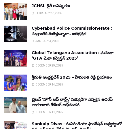
JCHSL డైరీ ఆవిష్కరణ
FEBRUARY 27, 2026
Cyberabad Police Commissionerate :
సంక్రాంతికి ఊరెళ్తున్నారా.. జరభద్రం!
JANUARY 3, 2026
Global Telangana Association : ఘనంగా
‘GTA మెగా కన్వెన్షన్ 2025’
DECEMBER 29, 2025
శ్రీమతి ఆంధ్రప్రదేశ్ 2025 – హేమలత రెడ్డి ప్రయాణం
DECEMBER 14, 2025
బ్రిటన్ ‘హౌస్ ఆఫ్ లార్డ్స్’ సభ్యుడిగా ఎన్నికైన ఉదయ్
నాగరాజుకు కేటీఆర్ అభినందన
DECEMBER 11, 2025
Sankalp Divas : సుచిరిండియా ఫౌండేషన్ ఆధ్వర్యంలో