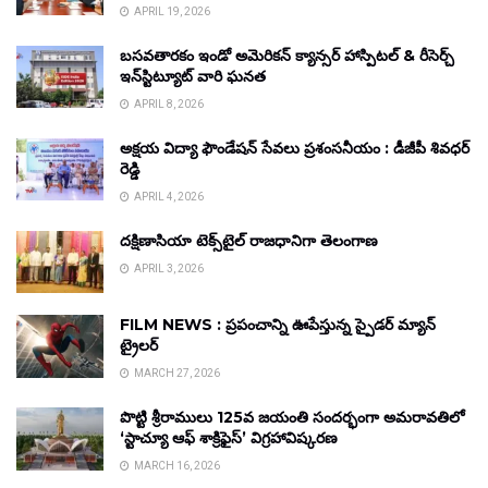
APRIL 19, 2026
బసవతారకం ఇండో అమెరికన్ క్యాన్సర్ హాస్పిటల్ & రీసెర్చ్
ఇన్‌స్టిట్యూట్ వారి ఘనత
APRIL 8, 2026
అక్షయ విద్యా ఫౌండేషన్ సేవలు ప్రశంసనీయం : డీజీపీ శివధర్
రెడ్డి
APRIL 4, 2026
దక్షిణాసియా టెక్స్‌టైల్ రాజధానిగా తెలంగాణ
APRIL 3, 2026
FILM NEWS : ప్రపంచాన్ని ఊపేస్తున్న స్పైడర్ మ్యాన్
ట్రైలర్
MARCH 27, 2026
పొట్టి శ్రీరాములు 125వ జయంతి సందర్భంగా అమరావతిలో
‘స్టాచ్యూ ఆఫ్ శాక్రిఫైస్’ విగ్రహావిష్కరణ
MARCH 16, 2026