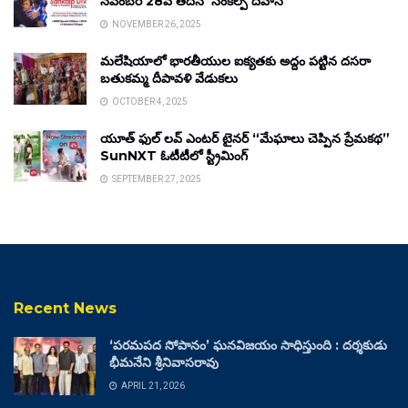
నవంబర్ 28వ తేదీన ‘సంకల్ప్ దివాస్’
NOVEMBER 26, 2025
మలేషియాలో భారతీయుల ఐక్యతకు అద్దం పట్టిన దసరా
బతుకమ్మ దీపావళి వేడుకలు
OCTOBER 4, 2025
యూత్ ఫుల్ లవ్ ఎంటర్ టైనర్ “మేఘాలు చెప్పిన ప్రేమకథ”
SunNXT ఓటీటీలో స్ట్రీమింగ్
SEPTEMBER 27, 2025
Recent News
‘పరమపద సోపానం’ ఘనవిజయం సాధిస్తుంది : దర్శకుడు
భీమనేని శ్రీనివాసరావు
APRIL 21, 2026