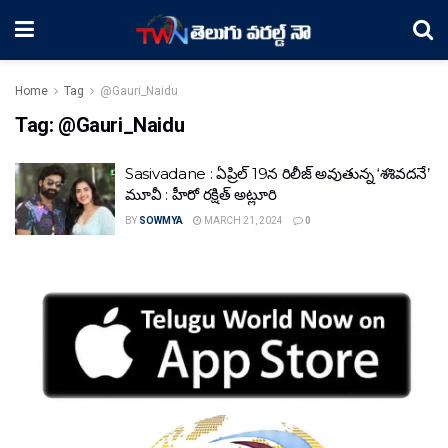
Home
Tag
@Gauri_Naidu
Tag:
@Gauri_Naidu
Sasivadane : ఏప్రిల్ 19న రిలీజ్ అవుతున్న ‘శశివదనే’
మూవీ : హీరో రక్షిత్ అట్లూరి
BY
SOWMYA
MARCH 21, 2024
0