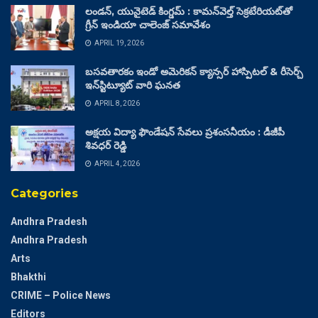
లండన్, యునైటెడ్ కింగ్డమ్ : కామన్‌వెల్త్ సెక్రటేరియట్‌తో
గ్రీన్ ఇండియా చాలెంజ్ సమావేశం
APRIL 19, 2026
బసవతారకం ఇండో అమెరికన్ క్యాన్సర్ హాస్పిటల్ & రీసెర్చ్
ఇన్‌స్టిట్యూట్ వారి ఘనత
APRIL 8, 2026
అక్షయ విద్యా ఫౌండేషన్ సేవలు ప్రశంసనీయం : డీజీపీ
శివధర్ రెడ్డి
APRIL 4, 2026
Categories
Andhra Pradesh
Andhra Pradesh
Arts
Bhakthi
CRIME – Police News
Editors