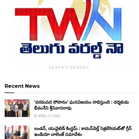
ADVERTISEMENT
Recent News
‘పరమపద సోపానం’ ఘనవిజయం సాధిస్తుంది : దర్శకుడు
భీమనేని శ్రీనివాసరావు
APRIL 21, 2026
లండన్, యునైటెడ్ కింగ్డమ్ : కామన్‌వెల్త్ సెక్రటేరియట్‌తో గ్రీన్
ఇండియా చాలెంజ్ సమావేశం