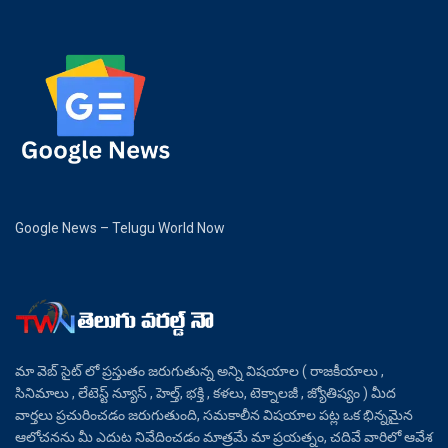
Google News – Telugu World Now
మా వెబ్ సైట్ లో ప్రస్తుతం జరుగుతున్న అన్ని విషయాల ( రాజకీయాలు ,
సినిమాలు , లేటెస్ట్ న్యూస్ , హెల్త్, భక్తి , కళలు, టెక్నాలజీ , జ్యోతిష్యం ) మీద
వార్తలు ప్రచురించడం జరుగుతుంది, సమకాలీన విషయాల పట్ల ఒక భిన్నమైన
ఆలోచనను మీ ఎదుట నివేదించడం మాత్రమే మా ప్రయత్నం, చదివే వారిలో ఆవేశ