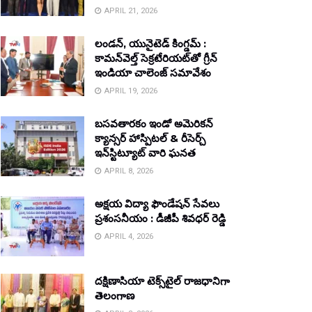
APRIL 21, 2026
లండన్, యునైటెడ్ కింగ్డమ్ :
కామన్‌వెల్త్ సెక్రటేరియట్‌తో గ్రీన్
ఇండియా చాలెంజ్ సమావేశం
APRIL 19, 2026
బసవతారకం ఇండో అమెరికన్
క్యాన్సర్ హాస్పిటల్ & రీసెర్చ్
ఇన్‌స్టిట్యూట్ వారి ఘనత
APRIL 8, 2026
అక్షయ విద్యా ఫౌండేషన్ సేవలు
ప్రశంసనీయం : డీజీపీ శివధర్ రెడ్డి
APRIL 4, 2026
దక్షిణాసియా టెక్స్‌టైల్ రాజధానిగా
తెలంగాణ