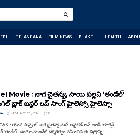
DESH
TELANGANA
FILM NEWS
BHAKTHI
HEALTH
ABOU
l Movie : నాగ చైతన్య, సాయి పల్లవి ‘తండేల్’
ింగిల్ బ్లాక్ బస్టర్ లవ్ సాంగ్ హైలెస్సో హైలెస్సా
YA
JANUARY 21, 2025
0
S : యువ సామ్రాట్ నాగ చైతన్య మచ్ అవైటెడ్ లవ్ అండ్ యాక్షన్
ర్ 'తండేల్'. చందూ మొండేటి దర్శకత్వం వహించిన ఈ చిత్రాన్ని ...