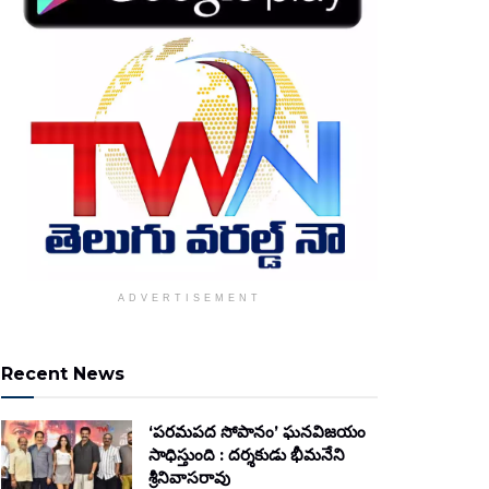
ADVERTISEMENT
Recent News
‘పరమపద సోపానం’ ఘనవిజయం
సాధిస్తుంది : దర్శకుడు భీమనేని
శ్రీనివాసరావు