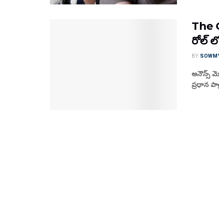
The Gi
రోల్ లో 
BY
SOWM
అనౌన్స్ మె
ప్రధాన పాత