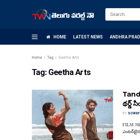
HOME
LATEST NEWS
ANDHRA PRA
Home
Tag
Geetha Arts
Tag:
Geetha Arts
Tande
థర్డ్ స
BY
SOWM
FILM NEW
ఎంటర్‌టైన