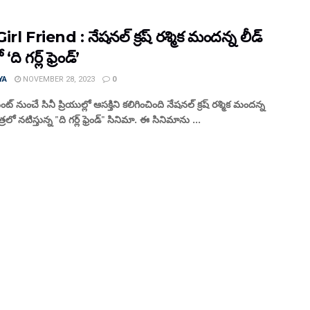
rl Friend : నేషనల్ క్రష్ రశ్మిక మందన్న లీడ్
‘ది గర్ల్ ఫ్రెండ్’
YA
NOVEMBER 28, 2023
0
ంట్ నుంచే సినీ ప్రియుల్లో ఆసక్తిని కలిగించింది నేషనల్ క్రష్ రశ్మిక మందన్న
్రలో నటిస్తున్న "ది గర్ల్ ఫ్రెండ్" సినిమా. ఈ సినిమాను ...