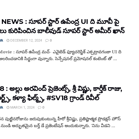
NEWS : సూపర్ స్టార్ ఉపేంద్ర UI ది మూవీ పై
లు కురిపించిన బాలీవుడ్ సూపర్ స్టార్ అమీర్ ఖాన్
YA
DECEMBER 12, 2024
0
vie : సూపర్ ఉపేంద్ర మచ్- ఎవైటెడ్ ఫ్యూచరిస్టిక్ ఎక్సట్రావగంజా UI ది
రించడానికి సిద్ధంగా వున్నారు. సెన్సేషనల్ ప్రమోషనల్ కంటెంట్ తో ...
 అల్లు అరవింద్ ప్రెజెంట్స్, శ్రీ విష్ణు, కార్తీక్ రాజు,
్ట్స్, కళ్యా ఫిల్మ్స్, #SV18 గ్రాండ్ రివీల్
YA
MARCH 1, 2024
0
పుట్టినరోజును జరుపుకుంటున్న హీరో శ్రీవిష్ణు, ప్రతిష్టాత్మక ప్రొడక్షన్ హౌస్
స్ నుండి అద్భుతమైన బర్త్ డే ప్రజెంటేషన్ అందుకున్నారు. 'నిను వీడని ...