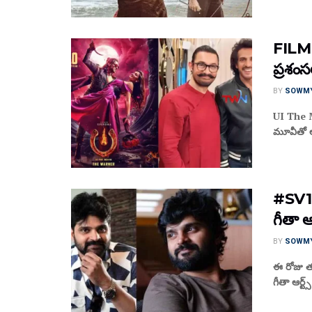
FILM 
ప్రశంస
BY
SOWM
UI The Mo
మూవీతో అల
#SV18 :
గీతా ఆర
BY
SOWM
ఈ రోజు తన 
గీతా ఆర్ట్