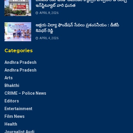
ఇన్‌స్టిట్యూట్ వారి ఘనత
APRIL 8, 2026
అక్షయ విద్యా ఫౌండేషన్ సేవలు ప్రశంసనీయం : డీజీపీ
శివధర్ రెడ్డి
APRIL 4, 2026
Categories
Andhra Pradesh
Andhra Pradesh
Arts
Bhakthi
CRIME – Police News
Editors
Entertainment
Film News
Health
Journalist Audi