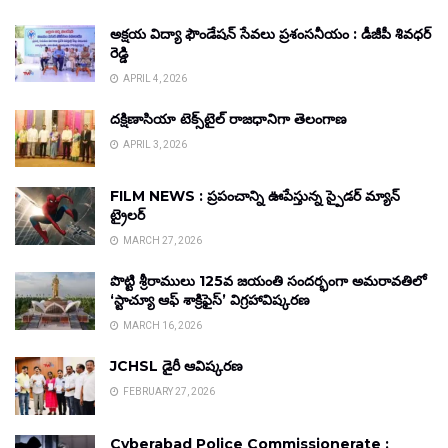
అక్షయ విద్యా ఫౌండేషన్ సేవలు ప్రశంసనీయం : డీజీపీ శివధర్
రెడ్డి
APRIL 4, 2026
దక్షిణాసియా టెక్స్‌టైల్ రాజధానిగా తెలంగాణ
APRIL 3, 2026
FILM NEWS : ప్రపంచాన్ని ఊపేస్తున్న స్పైడర్ మ్యాన్
ట్రైలర్
MARCH 27, 2026
పొట్టి శ్రీరాములు 125వ జయంతి సందర్భంగా అమరావతిలో
‘స్టాచ్యూ ఆఫ్ శాక్రిఫైస్’ విగ్రహావిష్కరణ
MARCH 16, 2026
JCHSL డైరీ ఆవిష్కరణ
FEBRUARY 27, 2026
Cyberabad Police Commissionerate :