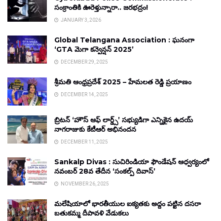
సంక్రాంతికి ఊరెళ్తున్నారా.. జరభద్రం!
JANUARY 3, 2026
Global Telangana Association : ఘనంగా
‘GTA మెగా కన్వెన్షన్ 2025’
DECEMBER 29, 2025
శ్రీమతి ఆంధ్రప్రదేశ్ 2025 – హేమలత రెడ్డి ప్రయాణం
DECEMBER 14, 2025
బ్రిటన్ ‘హౌస్ ఆఫ్ లార్డ్స్’ సభ్యుడిగా ఎన్నికైన ఉదయ్
నాగరాజుకు కేటీఆర్ అభినందన
DECEMBER 11, 2025
Sankalp Divas : సుచిరిండియా ఫౌండేషన్ ఆధ్వర్యంలో
నవంబర్ 28వ తేదీన ‘సంకల్ప్ దివాస్’
NOVEMBER 26, 2025
మలేషియాలో భారతీయుల ఐక్యతకు అద్దం పట్టిన దసరా
బతుకమ్మ దీపావళి వేడుకలు