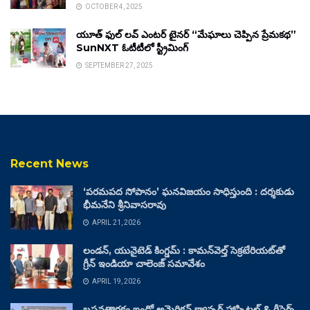
OCTOBER 4, 2025
యూత్ ఫుల్ లవ్ ఎంటర్ టైనర్ “మేఘాలు చెప్పిన ప్రేమకథ”
SunNXT ఓటీటీలో స్ట్రీమింగ్
SEPTEMBER 27, 2025
Recent News
‘పరమపద సోపానం’ ఘనవిజయం సాధిస్తుంది : దర్శకుడు
భీమనేని శ్రీనివాసరావు
APRIL 21, 2026
లండన్, యునైటెడ్ కింగ్డమ్ : కామన్‌వెల్త్ సెక్రటేరియట్‌తో
గ్రీన్ ఇండియా చాలెంజ్ సమావేశం
APRIL 19, 2026
బసవతారకం ఇండో అమెరికన్ క్యాన్సర్ హాస్పిటల్ & రీసెర్చ్