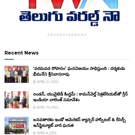
ADVERTISEMENT
Recent News
‘పరమపద సోపానం’ ఘనవిజయం సాధిస్తుంది : దర్శకుడు
భీమనేని శ్రీనివాసరావు
APRIL 21, 2026
లండన్, యునైటెడ్ కింగ్డమ్ : కామన్‌వెల్త్ సెక్రటేరియట్‌తో గ్రీన్
ఇండియా చాలెంజ్ సమావేశం
APRIL 19, 2026
బసవతారకం ఇండో అమెరికన్ క్యాన్సర్ హాస్పిటల్ & రీసెర్చ్
ఇన్‌స్టిట్యూట్ వారి ఘనత
APRIL 8, 2026