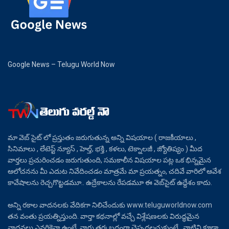
Google News – Telugu World Now
మా వెబ్ సైట్ లో ప్రస్తుతం జరుగుతున్న అన్ని విషయాల ( రాజకీయాలు ,
సినిమాలు , లేటెస్ట్ న్యూస్ , హెల్త్, భక్తి , కళలు, టెక్నాలజీ , జ్యోతిష్యం ) మీద
వార్తలు ప్రచురించడం జరుగుతుంది, సమకాలీన విషయాల పట్ల ఒక భిన్నమైన
ఆలోచనను మీ ఎదుట నివేదించడం మాత్రమే మా ప్రయత్నం, చదివే వారిలో ఆవేశ
కావేషాలను రెచ్చగొట్టడమూ.. ఉద్రేకాలను రేపడమూ ఈ వెబ్‌సైట్ ఉద్దేశం కాదు.
అన్ని రకాల వాదనలకు వేదికగా నిలిచేందుకు www.teluguworldnow.com
తన వంతు ప్రయత్నిస్తుంది. వార్తా కథనాల్లో వచ్చే విశ్లేషణలకు విరుద్ధమైన
వాదనలు ఎవరికైనా ఉంటే, వారు తర్కబద్ధంగా చెప్పదలచుకుంటే.. వాటిని కూడా