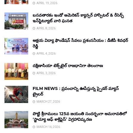
APRIL 19, 2026
బసవతారకం ఇండో అమెరికన్ క్యాన్సర్ హాస్పిటల్ & రీసెర్చ్
ఇన్‌స్టిట్యూట్ వారి ఘనత
APRIL 8, 2026
అక్షయ విద్యా ఫౌండేషన్ సేవలు ప్రశంసనీయం : డీజీపీ శివధర్
రెడ్డి
APRIL 4, 2026
దక్షిణాసియా టెక్స్‌టైల్ రాజధానిగా తెలంగాణ
APRIL 3, 2026
FILM NEWS : ప్రపంచాన్ని ఊపేస్తున్న స్పైడర్ మ్యాన్
ట్రైలర్
MARCH 27, 2026
పొట్టి శ్రీరాములు 125వ జయంతి సందర్భంగా అమరావతిలో
‘స్టాచ్యూ ఆఫ్ శాక్రిఫైస్’ విగ్రహావిష్కరణ
MARCH 16, 2026