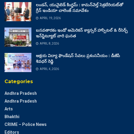
లండన్, యునైటెడ్ కింగ్డమ్ : కామన్‌వెల్త్ సెక్రటేరియట్‌తో
గ్రీన్ ఇండియా చాలెంజ్ సమావేశం
APRIL 19, 2026
బసవతారకం ఇండో అమెరికన్ క్యాన్సర్ హాస్పిటల్ & రీసెర్చ్
ఇన్‌స్టిట్యూట్ వారి ఘనత
APRIL 8, 2026
అక్షయ విద్యా ఫౌండేషన్ సేవలు ప్రశంసనీయం : డీజీపీ
శివధర్ రెడ్డి
APRIL 4, 2026
Categories
Andhra Pradesh
Andhra Pradesh
Arts
Bhakthi
CRIME – Police News
Editors