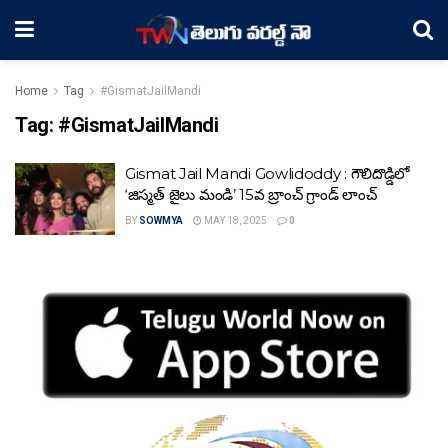
Home
Tag
#GismatJailMandi
Tag:
#GismatJailMandi
Gismat Jail Mandi Gowlidoddy : గౌలిదొడ్డిలో
‘జిస్మత్ జైలు మండి’ 15వ బ్రాంచ్ గ్రాండ్ లాంచ్
BY
SOWMYA
MAY 18, 2025
0