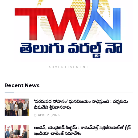
ADVERTISEMENT
Recent News
‘పరమపద సోపానం’ ఘనవిజయం సాధిస్తుంది : దర్శకుడు
భీమనేని శ్రీనివాసరావు
APRIL 21, 2026
లండన్, యునైటెడ్ కింగ్డమ్ : కామన్‌వెల్త్ సెక్రటేరియట్‌తో గ్రీన్
ఇండియా చాలెంజ్ సమావేశం