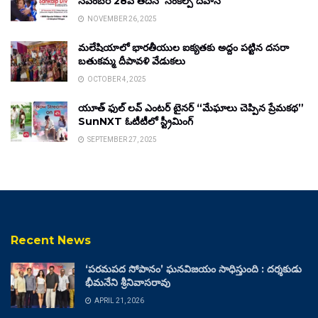
నవంబర్ 28వ తేదీన ‘సంకల్ప్ దివాస్’
NOVEMBER 26, 2025
మలేషియాలో భారతీయుల ఐక్యతకు అద్దం పట్టిన దసరా
బతుకమ్మ దీపావళి వేడుకలు
OCTOBER 4, 2025
యూత్ ఫుల్ లవ్ ఎంటర్ టైనర్ “మేఘాలు చెప్పిన ప్రేమకథ”
SunNXT ఓటీటీలో స్ట్రీమింగ్
SEPTEMBER 27, 2025
Recent News
‘పరమపద సోపానం’ ఘనవిజయం సాధిస్తుంది : దర్శకుడు
భీమనేని శ్రీనివాసరావు
APRIL 21, 2026