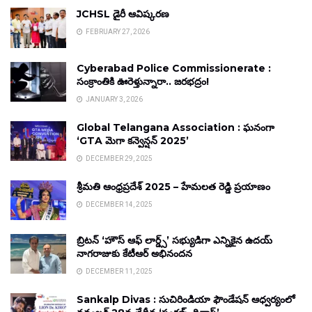
JCHSL డైరీ ఆవిష్కరణ
FEBRUARY 27, 2026
Cyberabad Police Commissionerate :
సంక్రాంతికి ఊరెళ్తున్నారా.. జరభద్రం!
JANUARY 3, 2026
Global Telangana Association : ఘనంగా
‘GTA మెగా కన్వెన్షన్ 2025’
DECEMBER 29, 2025
శ్రీమతి ఆంధ్రప్రదేశ్ 2025 – హేమలత రెడ్డి ప్రయాణం
DECEMBER 14, 2025
బ్రిటన్ ‘హౌస్ ఆఫ్ లార్డ్స్’ సభ్యుడిగా ఎన్నికైన ఉదయ్
నాగరాజుకు కేటీఆర్ అభినందన
DECEMBER 11, 2025
Sankalp Divas : సుచిరిండియా ఫౌండేషన్ ఆధ్వర్యంలో