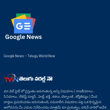
Google News – Telugu World Now
మా వెబ్ సైట్ లో ప్రస్తుతం జరుగుతున్న అన్ని విషయాల ( రాజకీయాలు ,
సినిమాలు , లేటెస్ట్ న్యూస్ , హెల్త్, భక్తి , కళలు, టెక్నాలజీ , జ్యోతిష్యం ) మీద
వార్తలు ప్రచురించడం జరుగుతుంది, సమకాలీన విషయాల పట్ల ఒక భిన్నమైన
ఆలోచనను మీ ఎదుట నివేదించడం మాత్రమే మా ప్రయత్నం, చదివే వారిలో ఆవేశ