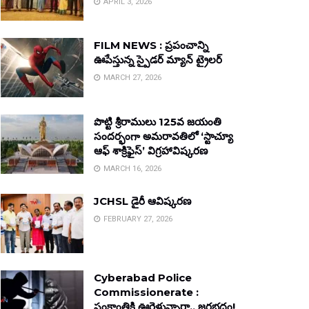
APRIL 3, 2026
FILM NEWS : ప్రపంచాన్ని
ఊపేస్తున్న స్పైడర్ మ్యాన్ ట్రైలర్
MARCH 27, 2026
పొట్టి శ్రీరాములు 125వ జయంతి
సందర్భంగా అమరావతిలో ‘స్టాచ్యూ
ఆఫ్ శాక్రిఫైస్’ విగ్రహావిష్కరణ
MARCH 16, 2026
JCHSL డైరీ ఆవిష్కరణ
FEBRUARY 27, 2026
Cyberabad Police
Commissionerate :
సంక్రాంతికి ఊరెళ్తున్నారా.. జరభద్రం!