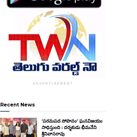
ADVERTISEMENT
Recent News
‘పరమపద సోపానం’ ఘనవిజయం
సాధిస్తుంది : దర్శకుడు భీమనేని
శ్రీనివాసరావు