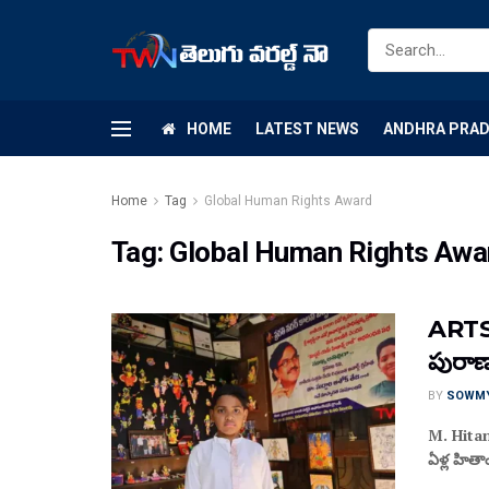
HOME
LATEST NEWS
ANDHRA PRA
Home
Tag
Global Human Rights Award
Tag:
Global Human Rights Awa
ARTS 
పురాణా
BY
SOWM
M. Hitan
ఏళ్ల హితా