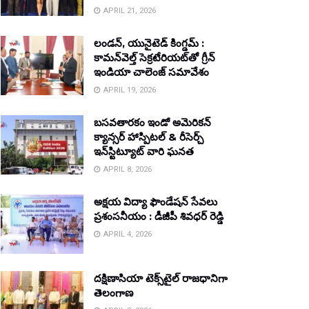
APRIL 21, 2026
లండన్, యునైటెడ్ కింగ్డమ్ :
కామన్‌వెల్త్ సెక్రటేరియట్‌తో గ్రీన్
ఇండియా చాలెంజ్ సమావేశం
APRIL 19, 2026
బసవతారకం ఇండో అమెరికన్
క్యాన్సర్ హాస్పిటల్ & రీసెర్చ్
ఇన్‌స్టిట్యూట్ వారి ఘనత
APRIL 8, 2026
అక్షయ విద్యా ఫౌండేషన్ సేవలు
ప్రశంసనీయం : డీజీపీ శివధర్ రెడ్డి
APRIL 4, 2026
దక్షిణాసియా టెక్స్‌టైల్ రాజధానిగా
తెలంగాణ