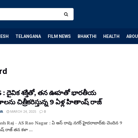
DESH
TELANGANA
FILM NEWS
BHAKTHI
HEALTH
ABOU
rd
: దైవిక శక్తితో, తన ఊహతో భారతీయ
లను చిత్రీకరిస్తున్న 9 ఏళ్ల హితాంష్ రాజ్
YA
MARCH 24, 2025
0
sh Raj - AS Rao Nagar : ఏ అస్ రావు నగర్ హైదరాబాద్‌కు చెందిన 9
ంష్ రాజ్ తన కళా ...