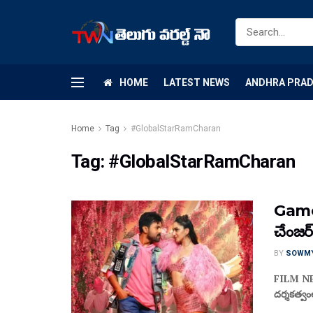
HOME
LATEST NEWS
ANDHRA PRA
Home
Tag
#GlobalStarRamCharan
Tag:
#GlobalStarRamCharan
Game C
చేంజర్
BY
SOWM
FILM NEWS 
ద‌ర్శ‌క‌త్