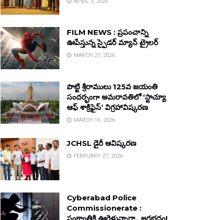
APRIL 3, 2026
FILM NEWS : ప్రపంచాన్ని
ఊపేస్తున్న స్పైడర్ మ్యాన్ ట్రైలర్
MARCH 27, 2026
పొట్టి శ్రీరాములు 125వ జయంతి
సందర్భంగా అమరావతిలో ‘స్టాచ్యూ
ఆఫ్ శాక్రిఫైస్’ విగ్రహావిష్కరణ
MARCH 16, 2026
JCHSL డైరీ ఆవిష్కరణ
FEBRUARY 27, 2026
Cyberabad Police
Commissionerate :
సంక్రాంతికి ఊరెళ్తున్నారా.. జరభద్రం!