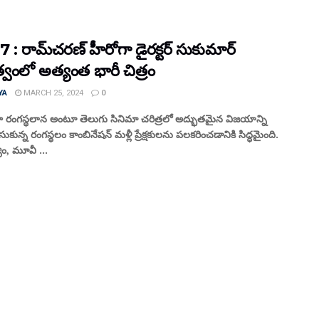
: రామ్‌చ‌ర‌ణ్ హీరోగా డైర‌క్టర్ సుకుమార్
‌త్వంలో అత్యంత భారీ చిత్రం
YA
MARCH 25, 2024
0
 రంగ‌స్థలాన అంటూ తెలుగు సినిమా చ‌రిత్రలో అద్భుత‌మైన విజ‌యాన్ని
ున్న రంగ‌స్థలం కాంబినేష‌న్ మ‌ళ్లీ ప్రేక్షకుల‌ను ప‌ల‌క‌రించ‌డానికి సిద్ధమైంది.
యం, మూవీ ...