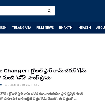
DESH
TELANGANA
FILM NEWS
BHAKTHI
HEALTH
ABOU
hanger : గ్లోబ‌ల్ స్టార్ రామ్ చ‌ర‌ణ్ ‘గేమ్
’ నుంచి ‘డోప్’ సాంగ్ ప్రోమో
YA
DECEMBER 18, 2024
0
: గ్లోబ‌ల్ స్టార్ రామ్ చ‌ర‌ణ్ క‌థానాయ‌కుడిగా స్టార్ డైరెక్ట‌ర్ శంక‌ర్
వంలో రూపొందిన భారీ బ‌డ్జెట్ చిత్రం ‘గేమ్ చేంజర్’. ఈ చిత్రంలో ...