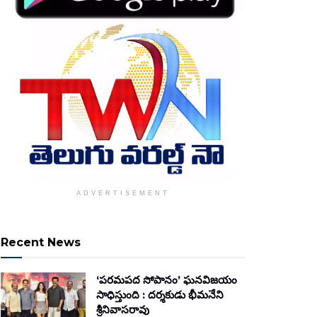
ADVERTISEMENT
Recent News
‘పరమపద సోపానం’ ఘనవిజయం
సాధిస్తుంది : దర్శకుడు భీమనేని
శ్రీనివాసరావు