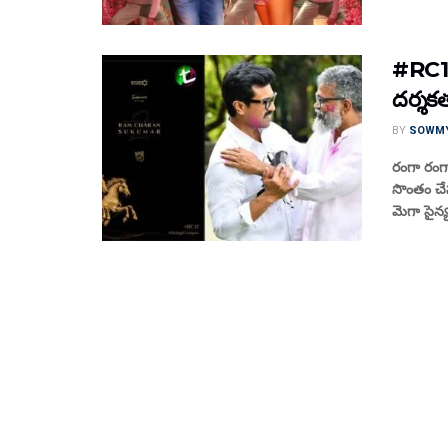
#RC17 
ద‌ర్శక
BY
SOWM
రంగా రంగా
సొంతం చేసుక
మెగా సైన్