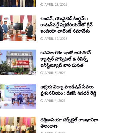
APRIL 21, 2026
లండన్, యునైటెడ్ కింగ్డమ్ :
కామన్‌వెల్త్ సెక్రటేరియట్‌తో గ్రీన్
ఇండియా చాలెంజ్ సమావేశం
APRIL 19, 2026
బసవతారకం ఇండో అమెరికన్
క్యాన్సర్ హాస్పిటల్ & రీసెర్చ్
ఇన్‌స్టిట్యూట్ వారి ఘనత
APRIL 8, 2026
అక్షయ విద్యా ఫౌండేషన్ సేవలు
ప్రశంసనీయం : డీజీపీ శివధర్ రెడ్డి
APRIL 4, 2026
దక్షిణాసియా టెక్స్‌టైల్ రాజధానిగా
తెలంగాణ