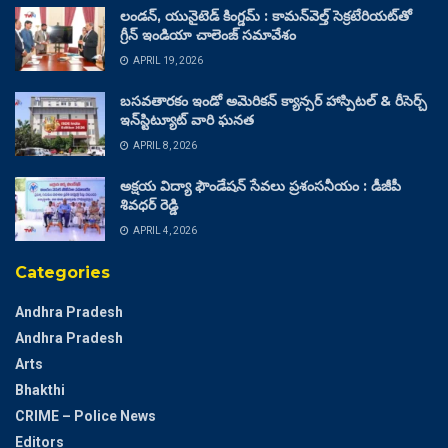
లండన్, యునైటెడ్ కింగ్డమ్ : కామన్‌వెల్త్ సెక్రటేరియట్‌తో
గ్రీన్ ఇండియా చాలెంజ్ సమావేశం
APRIL 19, 2026
బసవతారకం ఇండో అమెరికన్ క్యాన్సర్ హాస్పిటల్ & రీసెర్చ్
ఇన్‌స్టిట్యూట్ వారి ఘనత
APRIL 8, 2026
అక్షయ విద్యా ఫౌండేషన్ సేవలు ప్రశంసనీయం : డీజీపీ
శివధర్ రెడ్డి
APRIL 4, 2026
Categories
Andhra Pradesh
Andhra Pradesh
Arts
Bhakthi
CRIME – Police News
Editors