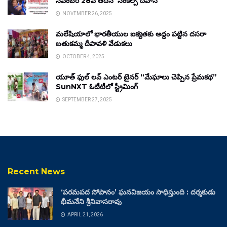
నవంబర్ 28వ తేదీన ‘సంకల్ప్ దివాస్’
NOVEMBER 26, 2025
మలేషియాలో భారతీయుల ఐక్యతకు అద్దం పట్టిన దసరా
బతుకమ్మ దీపావళి వేడుకలు
OCTOBER 4, 2025
యూత్ ఫుల్ లవ్ ఎంటర్ టైనర్ “మేఘాలు చెప్పిన ప్రేమకథ”
SunNXT ఓటీటీలో స్ట్రీమింగ్
SEPTEMBER 27, 2025
Recent News
‘పరమపద సోపానం’ ఘనవిజయం సాధిస్తుంది : దర్శకుడు
భీమనేని శ్రీనివాసరావు
APRIL 21, 2026