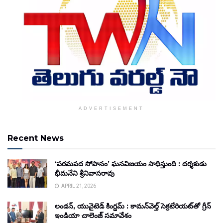
ADVERTISEMENT
Recent News
‘పరమపద సోపానం’ ఘనవిజయం సాధిస్తుంది : దర్శకుడు
భీమనేని శ్రీనివాసరావు
APRIL 21, 2026
లండన్, యునైటెడ్ కింగ్డమ్ : కామన్‌వెల్త్ సెక్రటేరియట్‌తో గ్రీన్
ఇండియా చాలెంజ్ సమావేశం