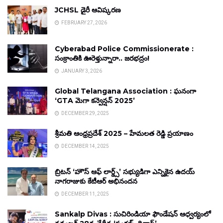
JCHSL డైరీ ఆవిష్కరణ
FEBRUARY 27, 2026
Cyberabad Police Commissionerate :
సంక్రాంతికి ఊరెళ్తున్నారా.. జరభద్రం!
JANUARY 3, 2026
Global Telangana Association : ఘనంగా
‘GTA మెగా కన్వెన్షన్ 2025’
DECEMBER 29, 2025
శ్రీమతి ఆంధ్రప్రదేశ్ 2025 – హేమలత రెడ్డి ప్రయాణం
DECEMBER 14, 2025
బ్రిటన్ ‘హౌస్ ఆఫ్ లార్డ్స్’ సభ్యుడిగా ఎన్నికైన ఉదయ్
నాగరాజుకు కేటీఆర్ అభినందన
DECEMBER 11, 2025
Sankalp Divas : సుచిరిండియా ఫౌండేషన్ ఆధ్వర్యంలో