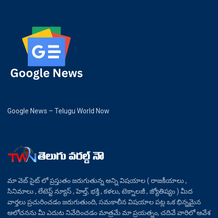
Google News – Telugu World Now
మా వెబ్ సైట్ లో ప్రస్తుతం జరుగుతున్న అన్ని విషయాల ( రాజకీయాలు ,
సినిమాలు , లేటెస్ట్ న్యూస్ , హెల్త్, భక్తి , కళలు, టెక్నాలజీ , జ్యోతిష్యం ) మీద
వార్తలు ప్రచురించడం జరుగుతుంది, సమకాలీన విషయాల పట్ల ఒక భిన్నమైన
ఆలోచనను మీ ఎదుట నివేదించడం మాత్రమే మా ప్రయత్నం, చదివే వారిలో ఆవేశ