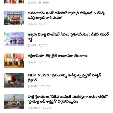
APRIL 19, 2026
బసవతారకం ఇండో అమెరికన్ క్యాన్సర్ హాస్పిటల్ & రీసెర్చ్
ఇన్‌స్టిట్యూట్ వారి ఘనత
APRIL 8, 2026
అక్షయ విద్యా ఫౌండేషన్ సేవలు ప్రశంసనీయం : డీజీపీ శివధర్
రెడ్డి
APRIL 4, 2026
దక్షిణాసియా టెక్స్‌టైల్ రాజధానిగా తెలంగాణ
APRIL 3, 2026
FILM NEWS : ప్రపంచాన్ని ఊపేస్తున్న స్పైడర్ మ్యాన్
ట్రైలర్
MARCH 27, 2026
పొట్టి శ్రీరాములు 125వ జయంతి సందర్భంగా అమరావతిలో
‘స్టాచ్యూ ఆఫ్ శాక్రిఫైస్’ విగ్రహావిష్కరణ
MARCH 16, 2026