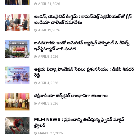
APRIL 21, 2026
లండన్, యునైటెడ్ కింగ్డమ్ : కామన్‌వెల్త్ సెక్రటేరియట్‌తో గ్రీన్
ఇండియా చాలెంజ్ సమావేశం
APRIL 19, 2026
బసవతారకం ఇండో అమెరికన్ క్యాన్సర్ హాస్పిటల్ & రీసెర్చ్
ఇన్‌స్టిట్యూట్ వారి ఘనత
APRIL 8, 2026
అక్షయ విద్యా ఫౌండేషన్ సేవలు ప్రశంసనీయం : డీజీపీ శివధర్
రెడ్డి
APRIL 4, 2026
దక్షిణాసియా టెక్స్‌టైల్ రాజధానిగా తెలంగాణ
APRIL 3, 2026
FILM NEWS : ప్రపంచాన్ని ఊపేస్తున్న స్పైడర్ మ్యాన్
ట్రైలర్
MARCH 27, 2026