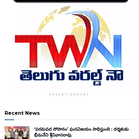
ADVERTISEMENT
Recent News
‘పరమపద సోపానం’ ఘనవిజయం సాధిస్తుంది : దర్శకుడు
భీమనేని శ్రీనివాసరావు