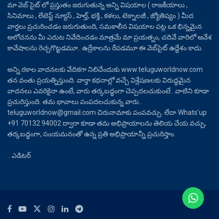
మా వెబ్ సైట్ లో ప్రస్తుతం జరుగుతున్న అన్ని విషయాల ( రాజకీయాలు ,
సినిమాలు , లేటెస్ట్ న్యూస్ , హెల్త్, భక్తి , కళలు, టెక్నాలజీ , జ్యోతిష్యం ) మీద
వార్తలు ప్రచురించడం జరుగుతుంది, సమకాలీన విషయాల పట్ల ఒక భిన్నమైన
ఆలోచనను మీ ఎదుట నివేదించడం మాత్రమే మా ప్రయత్నం, చదివే వారిలో ఆవేశ
కావేషాలను రెచ్చగొట్టడమూ.. ఉద్రేకాలను రేపడమూ ఈ వెబ్‌సైట్ ఉద్దేశం కాదు.
అన్ని రకాల వాదనలకు వేదికగా నిలిచేందుకు www.teluguworldnow.com
తన వంతు ప్రయత్నిస్తుంది. వార్తా కథనాల్లో వచ్చే విశ్లేషణలకు విరుద్ధమైన
వాదనలు ఎవరికైనా ఉంటే, వారు తర్కబద్ధంగా చెప్పదలచుకుంటే.. వాటిని కూడా
ప్రచురిస్తుంది. తమ భావాలు పంపదలచుకున్న వారు..
teluguworldnow@gmail.com చిరునామాకు పంపవచ్చు. లేదా Whats’up
+91 70132 94002 ద్వారా కూడా తమ అభిప్రాయాలను తెలియ చేయ వచ్చు,
తర్కబద్ధంగా, సంయమనంతో ఉన్న ప్రతి అభిప్రాయాన్నీ ప్రచురిస్తాం.
.. ఎడిటర్