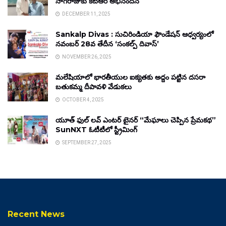
నాగరాజుకు కేటీఆర్ అభినందన
DECEMBER 11, 2025
Sankalp Divas : సుచిరిండియా ఫౌండేషన్ ఆధ్వర్యంలో
నవంబర్ 28వ తేదీన ‘సంకల్ప్ దివాస్’
NOVEMBER 26, 2025
మలేషియాలో భారతీయుల ఐక్యతకు అద్దం పట్టిన దసరా
బతుకమ్మ దీపావళి వేడుకలు
OCTOBER 4, 2025
యూత్ ఫుల్ లవ్ ఎంటర్ టైనర్ “మేఘాలు చెప్పిన ప్రేమకథ”
SunNXT ఓటీటీలో స్ట్రీమింగ్
SEPTEMBER 27, 2025
Recent News