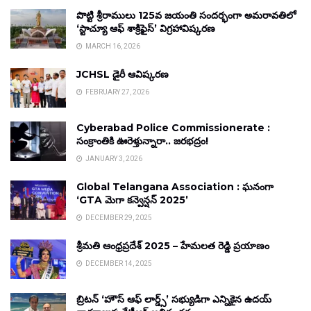
పొట్టి శ్రీరాములు 125వ జయంతి సందర్భంగా అమరావతిలో
‘స్టాచ్యూ ఆఫ్ శాక్రిఫైస్’ విగ్రహావిష్కరణ
MARCH 16, 2026
JCHSL డైరీ ఆవిష్కరణ
FEBRUARY 27, 2026
Cyberabad Police Commissionerate :
సంక్రాంతికి ఊరెళ్తున్నారా.. జరభద్రం!
JANUARY 3, 2026
Global Telangana Association : ఘనంగా
‘GTA మెగా కన్వెన్షన్ 2025’
DECEMBER 29, 2025
శ్రీమతి ఆంధ్రప్రదేశ్ 2025 – హేమలత రెడ్డి ప్రయాణం
DECEMBER 14, 2025
బ్రిటన్ ‘హౌస్ ఆఫ్ లార్డ్స్’ సభ్యుడిగా ఎన్నికైన ఉదయ్