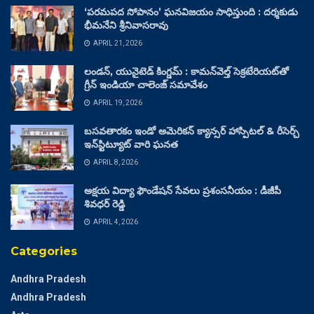
‘పరమపద సోపానం’ ఘనవిజయం సాధిస్తుంది : దర్శకుడు
భీమనేని శ్రీనివాసరావు
APRIL 21, 2026
లండన్, యునైటెడ్ కింగ్డమ్ : కామన్‌వెల్త్ సెక్రటేరియట్‌తో
గ్రీన్ ఇండియా చాలెంజ్ సమావేశం
APRIL 19, 2026
బసవతారకం ఇండో అమెరికన్ క్యాన్సర్ హాస్పిటల్ & రీసెర్చ్
ఇన్‌స్టిట్యూట్ వారి ఘనత
APRIL 8, 2026
అక్షయ విద్యా ఫౌండేషన్ సేవలు ప్రశంసనీయం : డీజీపీ
శివధర్ రెడ్డి
APRIL 4, 2026
Categories
Andhra Pradesh
Andhra Pradesh