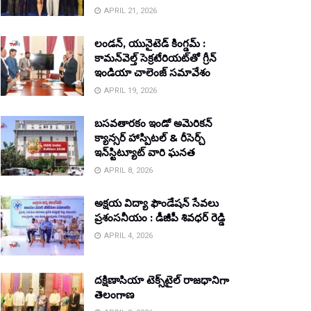
APRIL 21, 2026
లండన్, యునైటెడ్ కింగ్డమ్ :
కామన్‌వెల్త్ సెక్రటేరియట్‌తో గ్రీన్
ఇండియా చాలెంజ్ సమావేశం
APRIL 19, 2026
బసవతారకం ఇండో అమెరికన్
క్యాన్సర్ హాస్పిటల్ & రీసెర్చ్
ఇన్‌స్టిట్యూట్ వారి ఘనత
APRIL 8, 2026
అక్షయ విద్యా ఫౌండేషన్ సేవలు
ప్రశంసనీయం : డీజీపీ శివధర్ రెడ్డి
APRIL 4, 2026
దక్షిణాసియా టెక్స్‌టైల్ రాజధానిగా
తెలంగాణ