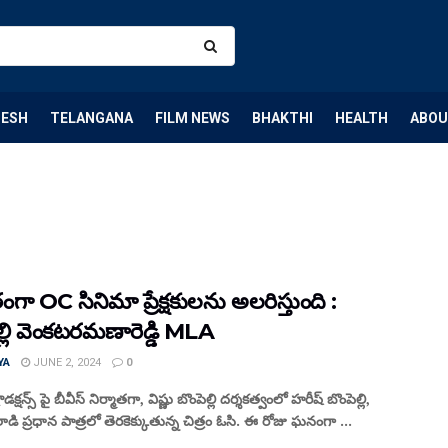
DESH
TELANGANA
FILM NEWS
BHAKTHI
HEALTH
ABOU
ంగా OC సినిమా ప్రేక్షకులను అలరిస్తుంది :
్లి వెంకటరమణారెడ్డి MLA
YA
JUNE 2, 2024
0
రొడక్షన్స్ పై బీవీస్ నిర్మాతగా, విష్ణు బొంపెల్లి దర్శకత్వంలో హరీష్ బొంపెల్లి,
డి ప్రధాన పాత్రలో తెరకెక్కుతున్న చిత్రం ఓసి. ఈ రోజు ఘనంగా ...