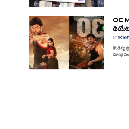
OC Mo
థియేట
BY
SOWM
కౌండిన్య ప్
మాన్య సలా