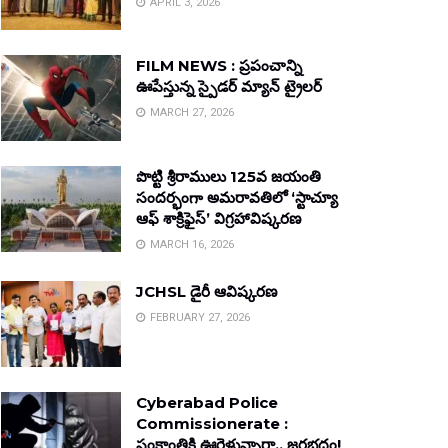
APRIL 3, 2026
FILM NEWS : ప్రపంచాన్ని
ఊపేస్తున్న స్పైడర్ మ్యాన్ ట్రైలర్
MARCH 27, 2026
పొట్టి శ్రీరాములు 125వ జయంతి
సందర్భంగా అమరావతిలో ‘స్టాచ్యూ
ఆఫ్ శాక్రిఫైస్’ విగ్రహావిష్కరణ
MARCH 16, 2026
JCHSL డైరీ ఆవిష్కరణ
FEBRUARY 27, 2026
Cyberabad Police
Commissionerate :
సంక్రాంతికి ఊరెళ్తున్నారా.. జరభద్రం!