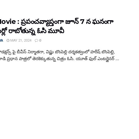
vie : ప్రపంచవ్యాప్తంగా జూన్ 7 న ఘనంగా
ర్లో రాబోతున్న ఓసి మూవీ
YA
MAY 21, 2024
0
రొడక్షన్స్ పై బీవీస్ నిర్మాతగా, విష్ణు బొంపెల్లి దర్శకత్వంలో హరీష్ బొంపెల్లి,
డి ప్రధాన పాత్రలో తెరకెక్కుతున్న చిత్రం ఓసి. యూత్ ఫుల్ ఎంటర్టైనర్ ...