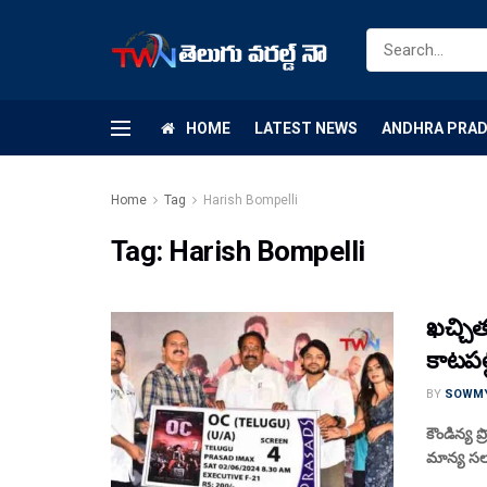
HOME
LATEST NEWS
ANDHRA PRA
Home
Tag
Harish Bompelli
Tag:
Harish Bompelli
ఖచ్చిత
కాటపల
BY
SOWM
కౌండిన్య ప్
మాన్య సలా