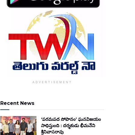
ADVERTISEMENT
Recent News
‘పరమపద సోపానం’ ఘనవిజయం
సాధిస్తుంది : దర్శకుడు భీమనేని
శ్రీనివాసరావు