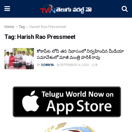
Home
Tag
Harish Rao Pressmeet
Tag:
Harish Rao Pressmeet
కోకాపేట లోని తన నివాసంలో నిర్వహించిన మీడియా
సమావేశంలో మాజీ మంత్రి హరీశ్ రావు
BY
SOWMYA
SEPTEMBER 14, 2024
0