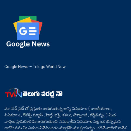
Google News – Telugu World Now
మా వెబ్ సైట్ లో ప్రస్తుతం జరుగుతున్న అన్ని విషయాల ( రాజకీయాలు ,
సినిమాలు , లేటెస్ట్ న్యూస్ , హెల్త్, భక్తి , కళలు, టెక్నాలజీ , జ్యోతిష్యం ) మీద
వార్తలు ప్రచురించడం జరుగుతుంది, సమకాలీన విషయాల పట్ల ఒక భిన్నమైన
ఆలోచనను మీ ఎదుట నివేదించడం మాత్రమే మా ప్రయత్నం, చదివే వారిలో ఆవేశ