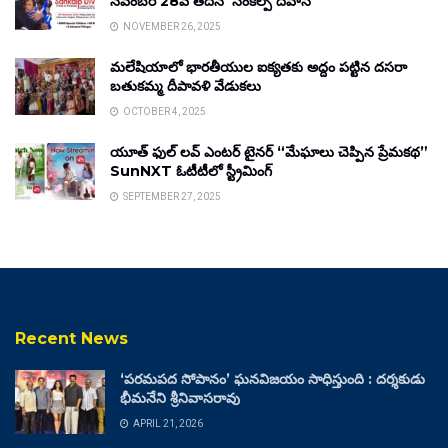
నవంబర్ 28వ తేదీన ‘సంకల్ప్ దివాస్’
NOVEMBER 26, 2025
మలేషియాలో భారతీయుల ఐక్యతకు అద్దం పట్టిన దసరా
బతుకమ్మ దీపావళి వేడుకలు
OCTOBER 4, 2025
యూత్ ఫుల్ లవ్ ఎంటర్ టైనర్ “మేఘాలు చెప్పిన ప్రేమకథ”
SunNXT ఓటీటీలో స్ట్రీమింగ్
SEPTEMBER 27, 2025
Recent News
‘పరమపద సోపానం’ ఘనవిజయం సాధిస్తుంది : దర్శకుడు
భీమనేని శ్రీనివాసరావు
APRIL 21, 2026