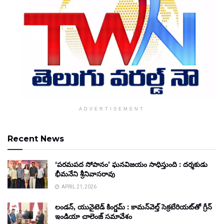
ADVERTISEMENT
Recent News
‘పరమపద సోపానం’ ఘనవిజయం సాధిస్తుంది : దర్శకుడు
భీమనేని శ్రీనివాసరావు
APRIL 21, 2026
లండన్, యునైటెడ్ కింగ్డమ్ : కామన్‌వెల్త్ సెక్రటేరియట్‌తో గ్రీన్
ఇండియా చాలెంజ్ సమావేశం