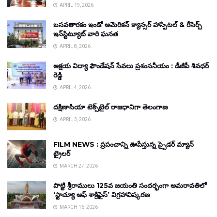
APRIL 19, 2026
బసవతారకం ఇండో అమెరికన్ క్యాన్సర్ హాస్పిటల్ & రీసెర్చ్
ఇన్‌స్టిట్యూట్ వారి ఘనత
APRIL 8, 2026
అక్షయ విద్యా ఫౌండేషన్ సేవలు ప్రశంసనీయం : డీజీపీ శివధర్
రెడ్డి
APRIL 4, 2026
దక్షిణాసియా టెక్స్‌టైల్ రాజధానిగా తెలంగాణ
APRIL 3, 2026
FILM NEWS : ప్రపంచాన్ని ఊపేస్తున్న స్పైడర్ మ్యాన్
ట్రైలర్
MARCH 27, 2026
పొట్టి శ్రీరాములు 125వ జయంతి సందర్భంగా అమరావతిలో
‘స్టాచ్యూ ఆఫ్ శాక్రిఫైస్’ విగ్రహావిష్కరణ
MARCH 16, 2026