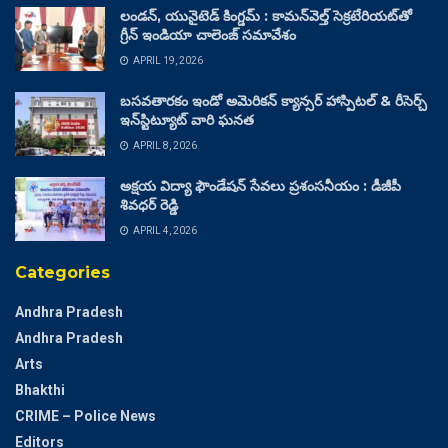
లండన్, యునైటెడ్ కింగ్డమ్ : కామన్‌వెల్త్ సెక్రటేరియట్‌తో
గ్రీన్ ఇండియా చాలెంజ్ సమావేశం
APRIL 19, 2026
బసవతారకం ఇండో అమెరికన్ క్యాన్సర్ హాస్పిటల్ & రీసెర్చ్
ఇన్‌స్టిట్యూట్ వారి ఘనత
APRIL 8, 2026
అక్షయ విద్యా ఫౌండేషన్ సేవలు ప్రశంసనీయం : డీజీపీ
శివధర్ రెడ్డి
APRIL 4, 2026
Categories
Andhra Pradesh
Andhra Pradesh
Arts
Bhakthi
CRIME – Police News
Editors