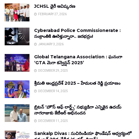
JCHSL డైరీ ఆవిష్కరణ
FEBRUARY 27, 2026
Cyberabad Police Commissionerate :
సంక్రాంతికి ఊరెళ్తున్నారా.. జరభద్రం!
JANUARY 3, 2026
Global Telangana Association : ఘనంగా
‘GTA మెగా కన్వెన్షన్ 2025’
DECEMBER 29, 2025
శ్రీమతి ఆంధ్రప్రదేశ్ 2025 – హేమలత రెడ్డి ప్రయాణం
DECEMBER 14, 2025
బ్రిటన్ ‘హౌస్ ఆఫ్ లార్డ్స్’ సభ్యుడిగా ఎన్నికైన ఉదయ్
నాగరాజుకు కేటీఆర్ అభినందన
DECEMBER 11, 2025
Sankalp Divas : సుచిరిండియా ఫౌండేషన్ ఆధ్వర్యంలో