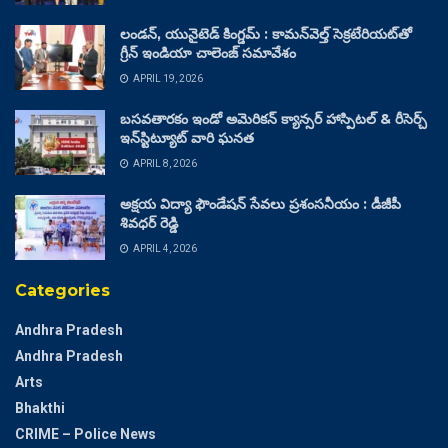
లండన్, యునైటెడ్ కింగ్డమ్ : కామన్‌వెల్త్ సెక్రటేరియట్‌తో
గ్రీన్ ఇండియా చాలెంజ్ సమావేశం
APRIL 19, 2026
బసవతారకం ఇండో అమెరికన్ క్యాన్సర్ హాస్పిటల్ & రీసెర్చ్
ఇన్‌స్టిట్యూట్ వారి ఘనత
APRIL 8, 2026
అక్షయ విద్యా ఫౌండేషన్ సేవలు ప్రశంసనీయం : డీజీపీ
శివధర్ రెడ్డి
APRIL 4, 2026
Categories
Andhra Pradesh
Andhra Pradesh
Arts
Bhakthi
CRIME – Police News