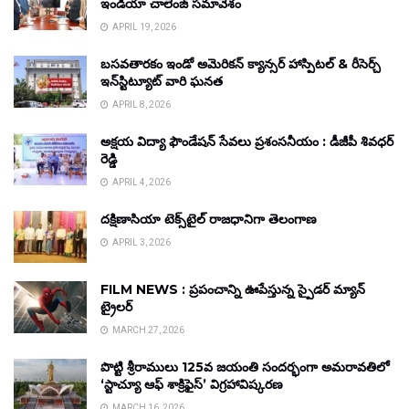
ఇండియా చాలెంజ్ సమావేశం
APRIL 19, 2026
బసవతారకం ఇండో అమెరికన్ క్యాన్సర్ హాస్పిటల్ & రీసెర్చ్
ఇన్‌స్టిట్యూట్ వారి ఘనత
APRIL 8, 2026
అక్షయ విద్యా ఫౌండేషన్ సేవలు ప్రశంసనీయం : డీజీపీ శివధర్
రెడ్డి
APRIL 4, 2026
దక్షిణాసియా టెక్స్‌టైల్ రాజధానిగా తెలంగాణ
APRIL 3, 2026
FILM NEWS : ప్రపంచాన్ని ఊపేస్తున్న స్పైడర్ మ్యాన్
ట్రైలర్
MARCH 27, 2026
పొట్టి శ్రీరాములు 125వ జయంతి సందర్భంగా అమరావతిలో
‘స్టాచ్యూ ఆఫ్ శాక్రిఫైస్’ విగ్రహావిష్కరణ
MARCH 16, 2026