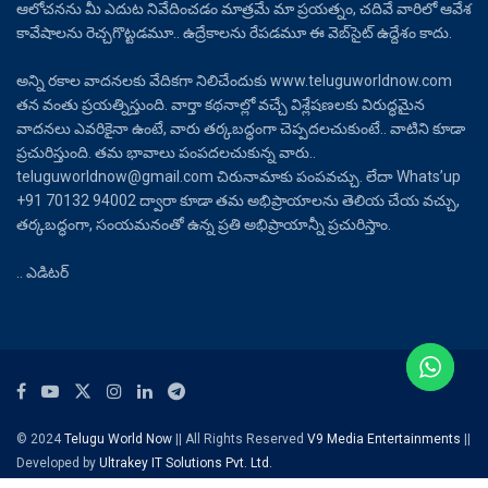
ఆలోచనను మీ ఎదుట నివేదించడం మాత్రమే మా ప్రయత్నం, చదివే వారిలో ఆవేశ
కావేషాలను రెచ్చగొట్టడమూ.. ఉద్రేకాలను రేపడమూ ఈ వెబ్‌సైట్ ఉద్దేశం కాదు.
అన్ని రకాల వాదనలకు వేదికగా నిలిచేందుకు www.teluguworldnow.com
తన వంతు ప్రయత్నిస్తుంది. వార్తా కథనాల్లో వచ్చే విశ్లేషణలకు విరుద్ధమైన
వాదనలు ఎవరికైనా ఉంటే, వారు తర్కబద్ధంగా చెప్పదలచుకుంటే.. వాటిని కూడా
ప్రచురిస్తుంది. తమ భావాలు పంపదలచుకున్న వారు..
teluguworldnow@gmail.com చిరునామాకు పంపవచ్చు. లేదా Whats’up
+91 70132 94002 ద్వారా కూడా తమ అభిప్రాయాలను తెలియ చేయ వచ్చు,
తర్కబద్ధంగా, సంయమనంతో ఉన్న ప్రతి అభిప్రాయాన్నీ ప్రచురిస్తాం.
.. ఎడిటర్
© 2024
Telugu World Now
|| All Rights Reserved
V9 Media Entertainments
||
Developed by
Ultrakey IT Solutions Pvt. Ltd.