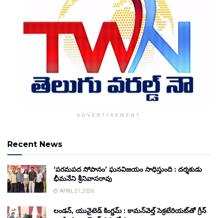
ADVERTISEMENT
Recent News
‘పరమపద సోపానం’ ఘనవిజయం సాధిస్తుంది : దర్శకుడు
భీమనేని శ్రీనివాసరావు
APRIL 21, 2026
లండన్, యునైటెడ్ కింగ్డమ్ : కామన్‌వెల్త్ సెక్రటేరియట్‌తో గ్రీన్