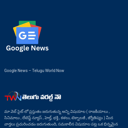
Google News – Telugu World Now
మా వెబ్ సైట్ లో ప్రస్తుతం జరుగుతున్న అన్ని విషయాల ( రాజకీయాలు ,
సినిమాలు , లేటెస్ట్ న్యూస్ , హెల్త్, భక్తి , కళలు, టెక్నాలజీ , జ్యోతిష్యం ) మీద
వార్తలు ప్రచురించడం జరుగుతుంది, సమకాలీన విషయాల పట్ల ఒక భిన్నమైన