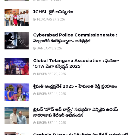
JCHSL డైరీ ఆవిష్కరణ
FEBRUARY 27, 2026
Cyberabad Police Commissionerate :
సంక్రాంతికి ఊరెళ్తున్నారా.. జరభద్రం!
JANUARY 3, 2026
Global Telangana Association : ఘనంగా
‘GTA మెగా కన్వెన్షన్ 2025’
DECEMBER 29, 2025
శ్రీమతి ఆంధ్రప్రదేశ్ 2025 – హేమలత రెడ్డి ప్రయాణం
DECEMBER 14, 2025
బ్రిటన్ ‘హౌస్ ఆఫ్ లార్డ్స్’ సభ్యుడిగా ఎన్నికైన ఉదయ్
నాగరాజుకు కేటీఆర్ అభినందన
DECEMBER 11, 2025