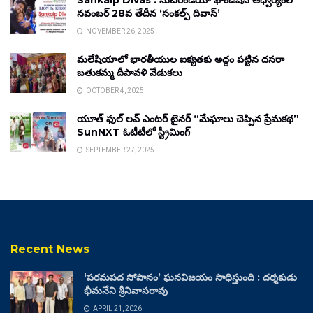
Sankalp Divas : సుచిరిండియా ఫౌండేషన్ ఆధ్వర్యంలో
నవంబర్ 28వ తేదీన ‘సంకల్ప్ దివాస్’
NOVEMBER 26, 2025
మలేషియాలో భారతీయుల ఐక్యతకు అద్దం పట్టిన దసరా
బతుకమ్మ దీపావళి వేడుకలు
OCTOBER 4, 2025
యూత్ ఫుల్ లవ్ ఎంటర్ టైనర్ “మేఘాలు చెప్పిన ప్రేమకథ”
SunNXT ఓటీటీలో స్ట్రీమింగ్
SEPTEMBER 27, 2025
Recent News
‘పరమపద సోపానం’ ఘనవిజయం సాధిస్తుంది : దర్శకుడు
భీమనేని శ్రీనివాసరావు
APRIL 21, 2026