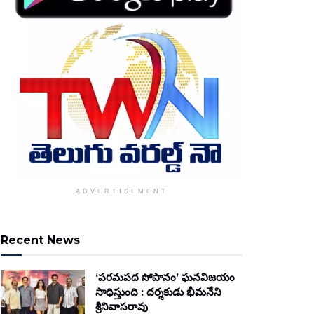
ADVERTISEMENT
Recent News
‘పరమపద సోపానం’ ఘనవిజయం
సాధిస్తుంది : దర్శకుడు భీమనేని
శ్రీనివాసరావు