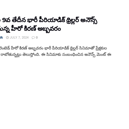
9వ తేదీన భారీ పీరియాడిక్ థ్రిల్లర్ అనౌన్స్
న్న హీరో కిరణ్ అబ్బవరం
YA
JULY 7, 2024
0
టెడ్ హీరో కిరణ్ అబ్బవరం భారీ పీరియాడిక్ థ్రిల్లర్ సినిమాతో ప్రేక్షకుల
ాబోతున్నట్లు తెలుస్తోంది. ఈ సినిమాకు సంబంధించిన అనౌన్స్ మెంట్ ఈ