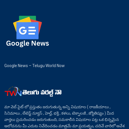
Google News – Telugu World Now
మా వెబ్ సైట్ లో ప్రస్తుతం జరుగుతున్న అన్ని విషయాల ( రాజకీయాలు ,
సినిమాలు , లేటెస్ట్ న్యూస్ , హెల్త్, భక్తి , కళలు, టెక్నాలజీ , జ్యోతిష్యం ) మీద
వార్తలు ప్రచురించడం జరుగుతుంది, సమకాలీన విషయాల పట్ల ఒక భిన్నమైన
ఆలోచనను మీ ఎదుట నివేదించడం మాత్రమే మా ప్రయత్నం, చదివే వారిలో ఆవేశ