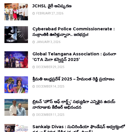
JCHSL డైరీ ఆవిష్కరణ
FEBRUARY 27, 2026
Cyberabad Police Commissionerate :
సంక్రాంతికి ఊరెళ్తున్నారా.. జరభద్రం!
JANUARY 3, 2026
Global Telangana Association : ఘనంగా
‘GTA మెగా కన్వెన్షన్ 2025’
DECEMBER 29, 2025
శ్రీమతి ఆంధ్రప్రదేశ్ 2025 – హేమలత రెడ్డి ప్రయాణం
DECEMBER 14, 2025
బ్రిటన్ ‘హౌస్ ఆఫ్ లార్డ్స్’ సభ్యుడిగా ఎన్నికైన ఉదయ్
నాగరాజుకు కేటీఆర్ అభినందన
DECEMBER 11, 2025
Sankalp Divas : సుచిరిండియా ఫౌండేషన్ ఆధ్వర్యంలో