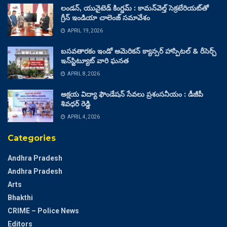
లండన్, యునైటెడ్ కింగ్డమ్ : కామన్‌వెల్త్ సెక్రటేరియట్‌తో
గ్రీన్ ఇండియా చాలెంజ్ సమావేశం
APRIL 19, 2026
బసవతారకం ఇండో అమెరికన్ క్యాన్సర్ హాస్పిటల్ & రీసెర్చ్
ఇన్‌స్టిట్యూట్ వారి ఘనత
APRIL 8, 2026
అక్షయ విద్యా ఫౌండేషన్ సేవలు ప్రశంసనీయం : డీజీపీ
శివధర్ రెడ్డి
APRIL 4, 2026
Categories
Andhra Pradesh
Andhra Pradesh
Arts
Bhakthi
CRIME – Police News
Editors