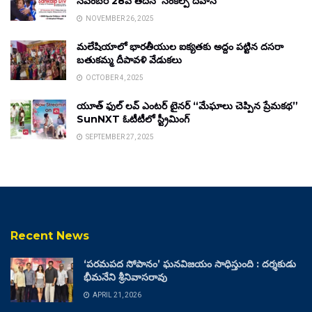
నవంబర్ 28వ తేదీన ‘సంకల్ప్ దివాస్’
NOVEMBER 26, 2025
మలేషియాలో భారతీయుల ఐక్యతకు అద్దం పట్టిన దసరా
బతుకమ్మ దీపావళి వేడుకలు
OCTOBER 4, 2025
యూత్ ఫుల్ లవ్ ఎంటర్ టైనర్ “మేఘాలు చెప్పిన ప్రేమకథ”
SunNXT ఓటీటీలో స్ట్రీమింగ్
SEPTEMBER 27, 2025
Recent News
‘పరమపద సోపానం’ ఘనవిజయం సాధిస్తుంది : దర్శకుడు
భీమనేని శ్రీనివాసరావు
APRIL 21, 2026