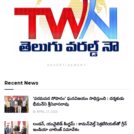
ADVERTISEMENT
Recent News
‘పరమపద సోపానం’ ఘనవిజయం సాధిస్తుంది : దర్శకుడు
భీమనేని శ్రీనివాసరావు
APRIL 21, 2026
లండన్, యునైటెడ్ కింగ్డమ్ : కామన్‌వెల్త్ సెక్రటేరియట్‌తో గ్రీన్
ఇండియా చాలెంజ్ సమావేశం