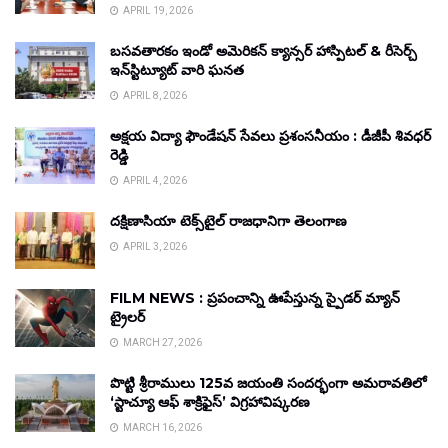
APRIL 19, 2026
బసవతారకం ఇండో అమెరికన్ క్యాన్సర్ హాస్పిటల్ & రీసెర్చ్
ఇన్‌స్టిట్యూట్ వారి ఘనత
APRIL 8, 2026
అక్షయ విద్యా ఫౌండేషన్ సేవలు ప్రశంసనీయం : డీజీపీ శివధర్
రెడ్డి
APRIL 4, 2026
దక్షిణాసియా టెక్స్‌టైల్ రాజధానిగా తెలంగాణ
APRIL 3, 2026
FILM NEWS : ప్రపంచాన్ని ఊపేస్తున్న స్పైడర్ మ్యాన్
ట్రైలర్
MARCH 27, 2026
పొట్టి శ్రీరాములు 125వ జయంతి సందర్భంగా అమరావతిలో
‘స్టాచ్యూ ఆఫ్ శాక్రిఫైస్’ విగ్రహావిష్కరణ
MARCH 16, 2026