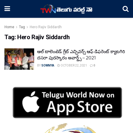
Home
Tag
Hero Rajiv Siddardh
Tag:
Hero Rajiv Siddardh
ఆల్ టాలెంటెడ్ గ్రేట్ ఎచ్చివర్స్ ఆఫ్ డిఫరెంట్ క్యాటగిరి
దసరా పురస్కారం అవార్డ్స్ – 2021
BY
SOWMYA
OCTOBER 22, 2021
0