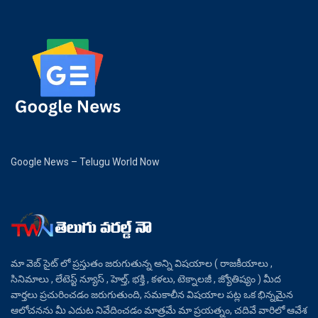
Google News – Telugu World Now
మా వెబ్ సైట్ లో ప్రస్తుతం జరుగుతున్న అన్ని విషయాల ( రాజకీయాలు ,
సినిమాలు , లేటెస్ట్ న్యూస్ , హెల్త్, భక్తి , కళలు, టెక్నాలజీ , జ్యోతిష్యం ) మీద
వార్తలు ప్రచురించడం జరుగుతుంది, సమకాలీన విషయాల పట్ల ఒక భిన్నమైన
ఆలోచనను మీ ఎదుట నివేదించడం మాత్రమే మా ప్రయత్నం, చదివే వారిలో ఆవేశ