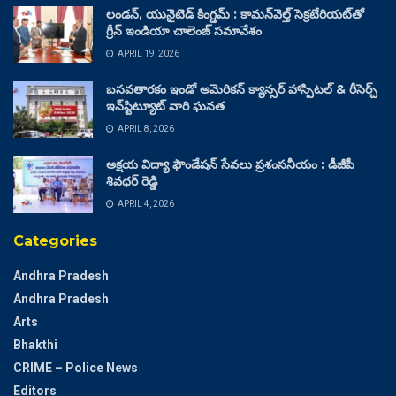
లండన్, యునైటెడ్ కింగ్డమ్ : కామన్‌వెల్త్ సెక్రటేరియట్‌తో
గ్రీన్ ఇండియా చాలెంజ్ సమావేశం
APRIL 19, 2026
బసవతారకం ఇండో అమెరికన్ క్యాన్సర్ హాస్పిటల్ & రీసెర్చ్
ఇన్‌స్టిట్యూట్ వారి ఘనత
APRIL 8, 2026
అక్షయ విద్యా ఫౌండేషన్ సేవలు ప్రశంసనీయం : డీజీపీ
శివధర్ రెడ్డి
APRIL 4, 2026
Categories
Andhra Pradesh
Andhra Pradesh
Arts
Bhakthi
CRIME – Police News
Editors