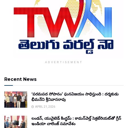
ADVERTISEMENT
Recent News
‘పరమపద సోపానం’ ఘనవిజయం సాధిస్తుంది : దర్శకుడు
భీమనేని శ్రీనివాసరావు
APRIL 21, 2026
లండన్, యునైటెడ్ కింగ్డమ్ : కామన్‌వెల్త్ సెక్రటేరియట్‌తో గ్రీన్
ఇండియా చాలెంజ్ సమావేశం