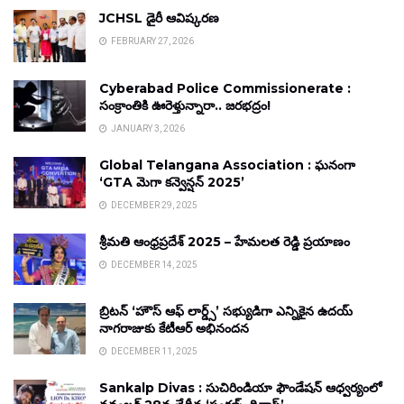
JCHSL డైరీ ఆవిష్కరణ
FEBRUARY 27, 2026
Cyberabad Police Commissionerate :
సంక్రాంతికి ఊరెళ్తున్నారా.. జరభద్రం!
JANUARY 3, 2026
Global Telangana Association : ఘనంగా
‘GTA మెగా కన్వెన్షన్ 2025’
DECEMBER 29, 2025
శ్రీమతి ఆంధ్రప్రదేశ్ 2025 – హేమలత రెడ్డి ప్రయాణం
DECEMBER 14, 2025
బ్రిటన్ ‘హౌస్ ఆఫ్ లార్డ్స్’ సభ్యుడిగా ఎన్నికైన ఉదయ్
నాగరాజుకు కేటీఆర్ అభినందన
DECEMBER 11, 2025
Sankalp Divas : సుచిరిండియా ఫౌండేషన్ ఆధ్వర్యంలో