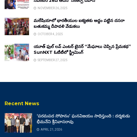
నవంబర్ 28వ తేదీన ‘సంకల్ప్ దివాస్’
NOVEMBER 26, 2025
మలేషియాలో భారతీయుల ఐక్యతకు అద్దం పట్టిన దసరా
బతుకమ్మ దీపావళి వేడుకలు
OCTOBER 4, 2025
యూత్ ఫుల్ లవ్ ఎంటర్ టైనర్ “మేఘాలు చెప్పిన ప్రేమకథ”
SunNXT ఓటీటీలో స్ట్రీమింగ్
SEPTEMBER 27, 2025
Recent News
‘పరమపద సోపానం’ ఘనవిజయం సాధిస్తుంది : దర్శకుడు
భీమనేని శ్రీనివాసరావు
APRIL 21, 2026