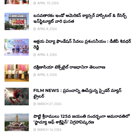
APRIL 19, 2026
బసవతారకం ఇండో అమెరికన్ క్యాన్సర్ హాస్పిటల్ & రీసెర్చ్
ఇన్‌స్టిట్యూట్ వారి ఘనత
APRIL 8, 2026
అక్షయ విద్యా ఫౌండేషన్ సేవలు ప్రశంసనీయం : డీజీపీ శివధర్
రెడ్డి
APRIL 4, 2026
దక్షిణాసియా టెక్స్‌టైల్ రాజధానిగా తెలంగాణ
APRIL 3, 2026
FILM NEWS : ప్రపంచాన్ని ఊపేస్తున్న స్పైడర్ మ్యాన్
ట్రైలర్
MARCH 27, 2026
పొట్టి శ్రీరాములు 125వ జయంతి సందర్భంగా అమరావతిలో
‘స్టాచ్యూ ఆఫ్ శాక్రిఫైస్’ విగ్రహావిష్కరణ
MARCH 16, 2026